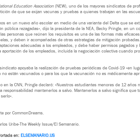
ational Education Association
(NEW), uno de los mayores sindicatos de pro
etición de que se exijan vacunas y pruebas a quienes trabajan en las escuel
os en un nuevo año escolar en medio de una variante del Delta que se ex
n pública rezagadas», dijo la presidenta de la NEA, Becky Pringle, en un c
las personas que reúnen los requisitos es una de las formas más eficaces
uelas, y deben ir acompañadas de otras estrategias de mitigación probada
daptaciones adecuadas a los empleados, y debe haber permisos pagados y l
a aportación de los empleados, incluida la negociación colectiva cuando pr
 sindicato apoyaba la realización de pruebas periódicas de Covid-19 «en lug
 no están vacunados o para los que la vacunación no es médicamente apro
do en la CNN, Pringle declaró: «Nuestros estudiantes menores de 12 años 
 responsabilidad mantenerlos a salvo. Mantenerlos a salvo significa que 
serlo».
ente por CommonDreams.
rlos Uribe-The Weekly Issue/El Semanario.
Portada en:
ELSEMANARIO.US