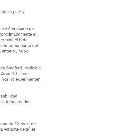
ste es peor y
demia Americana de
n aproximadamente el
terminó el 5 de
upone un aumento del
 anterior, hubo
de Stanford, explicó a
Covid-19, tiene
niños no experimenten
sabilidad
dos deben serlo».
nores de 12 años no
 variante delta] es