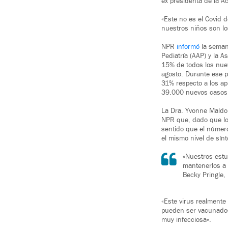
ex presidenta de la A
«Este no es el Covid 
nuestros niños son lo
NPR
informó
la semana
Pediatría (AAP) y la 
15% de todos los nuev
agosto. Durante ese p
31% respecto a los a
39.000 nuevos casos i
La Dra. Yvonne Maldon
NPR que, dado que los
sentido que el númer
el mismo nivel de sín
«Nuestros est
mantenerlos a 
Becky Pringle,
«Este virus realment
pueden ser vacunados
muy infecciosa».