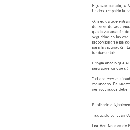
El jueves pasado, la
N
Unidos, respaldó la p
«A medida que entram
de tasas de vacunació
que la vacunación de 
seguridad en las esc
proporcionarse las a
para la vacunación. L
fundamental».
Pringle añadió que el
para aquellos que aún
Y al aparecer el sába
vacunados. Es nuestra
ser vacunados deben 
Publicado originalm
Traducido por Juan Ca
Lea Mas Noticias de 