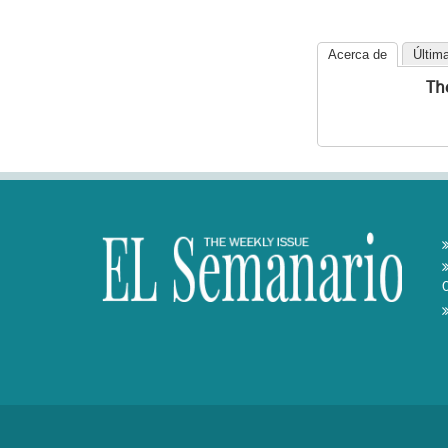
Acerca de
Últim
Th