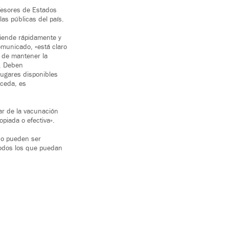
fesores de Estados
as públicas del país.
tiende rápidamente y
omunicado, «está claro
 de mantener la
s. Deben
ugares disponibles
oceda, es
ar de la vacunación
piada o efectiva».
no pueden ser
todos los que puedan