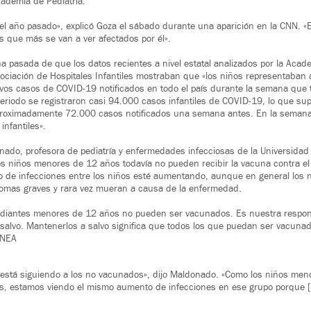
cademia de Pediatría.
del año pasado», explicó Goza el sábado durante una aparición en la CNN. «E
s que más se van a ver afectados por él».
 pasada de que los datos recientes a nivel estatal analizados por la Aca
Asociación de Hospitales Infantiles mostraban que «los niños representaba
os casos de COVID-19 notificados en todo el país durante la semana que 
eriodo se registraron casi 94.000 casos infantiles de COVID-19, lo que s
proximadamente 72.000 casos notificados una semana antes. En la semana
nfantiles».
ado, profesora de pediatría y enfermedades infecciosas de la Universidad 
 niños menores de 12 años todavía no pueden recibir la vacuna contra el 
o de infecciones entre los niños esté aumentando, aunque en general los 
tomas graves y rara vez mueran a causa de la enfermedad.
udiantes menores de 12 años no pueden ser vacunados. Es nuestra respon
salvo. Mantenerlos a salvo significa que todos los que puedan ser vacuna
 NEA
e está siguiendo a los no vacunados», dijo Maldonado. «Como los niños me
, estamos viendo el mismo aumento de infecciones en ese grupo porque [la