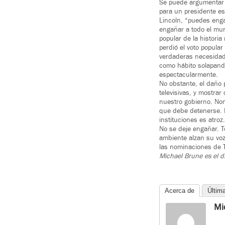
Se puede argumentar q
para un presidente e
Lincoln, “puedes eng
engañar a todo el mun
popular de la historia
perdió el voto popular
verdaderas necesidade
como hábito solapand
espectacularmente.
No obstante, el daño 
televisivas, y mostra
nuestro gobierno. Nom
que debe detenerse. 
instituciones es atroz.
No se deje engañar. T
ambiente alzan su vo
las nominaciones de Ti
Michael Brune es el
d
Acerca de
Últim
Mi