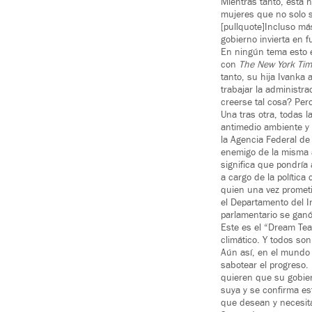
Mientras tanto, está 
mujeres que no solo 
[pullquote]Incluso m
gobierno invierta en f
En ningún tema esto e
con
The New York Tim
tanto, su hija Ivanka
trabajar la administr
creerse tal cosa? Pero
Una tras otra, todas 
antimedio ambiente y 
la Agencia Federal de
enemigo de la misma a
significa que pondría 
a cargo de la polític
quien una vez prometi
el Departamento del I
parlamentario se ganó
Este es el “Dream Tea
climático. Y todos so
Aún así, en el mundo 
sabotear el progreso
quieren que su gobier
suya y se confirma es
que desean y necesit