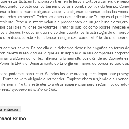
ue estas tácticas funcionaron bien en la larga y tortuosa carrera de nego
stadounidense este comportamiento es una bomba política de tiempo. Com
añar a todo el mundo algunas veces, y a algunas personas todas las veces
do todas las veces”. Todos los datos nos indican que Trump es el presid
 reciente. Pese a la intervención sin precedentes de un gobierno extranjero
 por casi tres millones de votantes. Tratar al público como pobres infelices 
s y deseos (y esperar que no se den cuenta) es la estrategia de un perde
o una desesperada y temblorosa inseguridad personal. Y tarde o temprano 
puede ser severo. Es por ello que debemos desoír los engaños en forma de 
r con fiereza la realidad de lo que es Trump y lo que sus compadres corpora
inar a alguien como Rex Tillerson a la más alta posición de su gabinete 
Poner la EPA y el Departamento de Energía en manos de personas que quie
odos podemos parar esto. Si todos los que creen que es importante proteger
z, Trump se verá obligado a retroceder. Empiece ahora urgiendo a su sena
llerson y Pruitt, y esté atento a otras sugerencias para seguir involucrado 
irector ejecutivo de el
Sierra Club.
as entradas
chael Brune