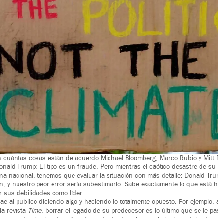
n cuántas cosas están de acuerdo Michael Bloomberg, Marco Rubio y Mitt R
onald Trump: El tipo es un fraude. Pero mientras el caótico desastre de s
ena nacional, tenemos que evaluar la situación con más detalle: Donald Tr
ón, y nuestro peor error sería subestimarlo. Sabe exactamente lo que está h
 sus debilidades como líder.
e al público diciendo algo y haciendo lo totalmente opuesto. Por ejemplo, 
la revista
Time
, borrar el legado de su predecesor es lo último que se le pa