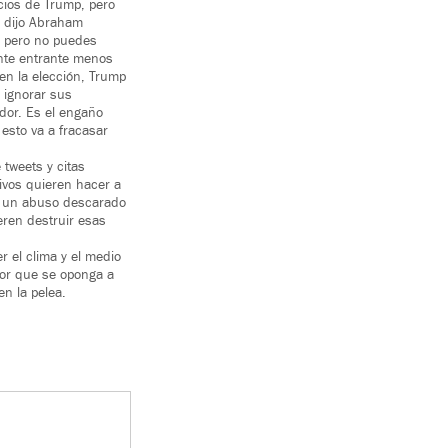
cios de Trump, pero
o dijo Abraham
, pero no puedes
ente entrante menos
 en la elección, Trump
e ignorar sus
dor. Es el engaño
esto va a fracasar
tweets y citas
tivos quieren hacer a
es un abuso descarado
ren destruir esas
 el clima y el medio
dor que se oponga a
en la pelea.