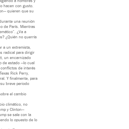
eligiendo a hombres y
lo hacen con gusto.
ton— quieren que su
 durante una reunión
co de París. Mientras
emático”. ¿Va a
es? ¿Quién no querría
r a un extremista,
radical para dirigir
tt, un encarnizado
o de estado —lo cual
conflictos de interés
Texas Rick Perry,
al. Y finalmente, para
 su breve periodo
sobre el cambio
io climático, no
ump y Clinton—
ump se sale con la
iendo lo opuesto de lo