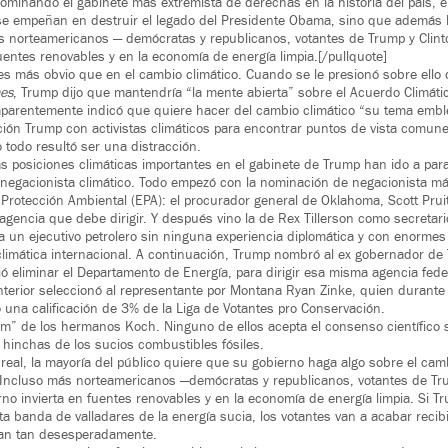
nominando el gabinete más extremista de derechas en la historia del país, 
se empeñan en destruir el legado del Presidente Obama, sino que además 
ás norteamericanos — demócratas y republicanos, votantes de Trump y Clin
uentes renovables y en la economía de energía limpia.[/pullquote]
s más obvio que en el cambio climático. Cuando se le presionó sobre ello
es
, Trump dijo que mantendría “la mente abierta” sobre el Acuerdo Climáti
 aparentemente indicó que quiere hacer del cambio climático “su tema embl
ación Trump con activistas climáticos para encontrar puntos de vista comun
 todo resultó ser una distracción.
las posiciones climáticas importantes en el gabinete de Trump han ido a para
negacionista climático. Todo empezó con la nominación de negacionista más 
 Protección Ambiental (EPA): el procurador general de Oklahoma, Scott Prui
gencia que debe dirigir. Y después vino la de Rex Tillerson como secretari
a un ejecutivo petrolero sin ninguna experiencia diplomática y con enormes 
a climática internacional. A continuación, Trump nombró al ex gobernador de 
ó eliminar el Departamento de Energía, para dirigir esa misma agencia feder
nterior seleccionó al representante por Montana Ryan Zinke, quien durante
 una calificación de 3% de la Liga de Votantes pro Conservación.
m” de los hermanos Koch. Ninguno de ellos acepta el consenso científico 
n hinchas de los sucios combustibles fósiles.
real, la mayoría del público quiere que su gobierno haga algo sobre el camb
. Incluso más norteamericanos —demócratas y republicanos, votantes de Tr
no invierta en fuentes renovables y en la economía de energía limpia. Si Tr
ta banda de valladares de la energía sucia, los votantes van a acabar recib
an tan desesperadamente.