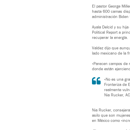
El pastor George Mille
hasta 600 camas dispon
administración Biden t
Ayala Delcid y su hij
Political Report a pri
recuperar la energía.
Valdez dijo que aunque
lado mexicano de la f
«Parecen campos de re
donde están ejerciend
«No es una gra
Fronteriza de 
realmente vuln
Nia Rucker, A
Nia Rucker, consejera 
asilo que son mujeres
en México como «increí