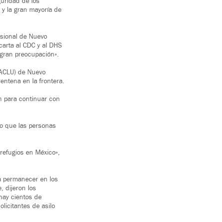
uridad de los
 y la gran mayoría de
esional de Nuevo
 carta al CDC y al DHS
 «gran preocupación».
 (ACLU) de Nuevo
entena en la frontera.
n para continuar con
o que las personas
refugios en México»,
a permanecer en los
 dijeron los
ay cientos de
licitantes de asilo