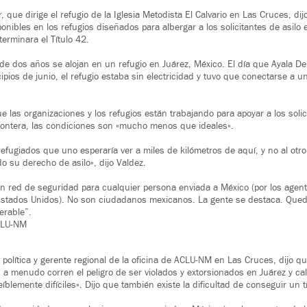
r, que dirige el refugio de la Iglesia Metodista El Calvario en Las Cruces, di
ibles en los refugios diseñados para albergar a los solicitantes de asilo e
erminara el Título 42.
a de dos años se alojan en un refugio en Juárez, México. El día que Ayala D
ncipios de junio, el refugio estaba sin electricidad y tuvo que conectarse a 
 las organizaciones y los refugios están trabajando para apoyar a los solici
rontera, las condiciones son «mucho menos que ideales».
fugiados que uno esperaría ver a miles de kilómetros de aquí, y no al otro 
o su derecho de asilo», dijo Valdez.
n red de seguridad para cualquier persona enviada a México (por los agente
Estados Unidos). No son ciudadanos mexicanos. La gente se destaca. Que
erable”.
CLU-NM
política y gerente regional de la oficina de ACLU-NM en Las Cruces, dijo que
 a menudo corren el peligro de ser violados y extorsionados en Juárez y cal
blemente difíciles». Dijo que también existe la dificultad de conseguir un tr