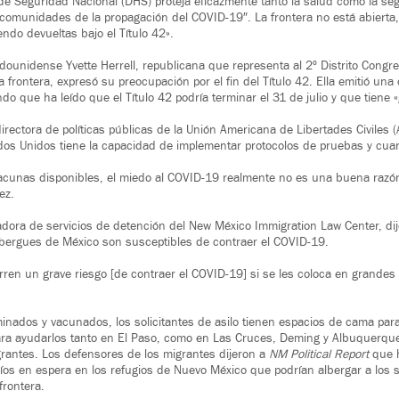
e Seguridad Nacional (DHS) proteja eficazmente tanto la salud como la seg
comunidades de la propagación del COVID-19″. La frontera no está abierta,
ndo devueltas bajo el Título 42».
dounidense Yvette Herrell, republicana que representa al 2º Distrito Congr
la frontera, expresó su preocupación por el fin del Título 42. Ella emitió una
ndo que ha leído que el Título 42 podría terminar el 31 de julio y que tiene
irectora de políticas públicas de la Unión Americana de Libertades Civiles
dos Unidos tiene la capacidad de implementar protocolos de pruebas y cuar
vacunas disponibles, el miedo al COVID-19 realmente no es una buena razó
ez.
ora de servicios de detención del New México Immigration Law Center, dij
lbergues de México son susceptibles de contraer el COVID-19.
en un grave riesgo [de contraer el COVID-19] si se les coloca en grandes 
nados y vacunados, los solicitantes de asilo tienen espacios de cama par
ra ayudarlos tanto en El Paso, como en Las Cruces, Deming y Albuquerque,
rantes. Los defensores de los migrantes dijeron a
NM Political Report
que h
os en espera en los refugios de Nuevo México que podrían albergar a los so
frontera.