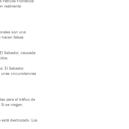
 Patrulla Fronteriza
ón realmente
onales son una
e hacen falsas
 El Salvador, causada
idos.
a: El Salvador,
o unas circunstancias
s para el tráfico de
 Si se niegan,
o está destrozado. Los