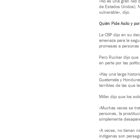
«No es una gran red d
de Estados Unidos). 
vulnerable», dijo.
Quién Pide Asilo y po
La CBP dijo en su dec
amenaza para la segur
promesas a personas d
Pero Rucker dijo que 
en parte por las polí
«Hay una larga histor
Guatemala y Honduras)
terribles de las que l
Miller dijo que los sol
«Muchas veces se trat
personas, la prostituc
simplemente desaparece
«A veces, no tienen n
indígenas son persegui