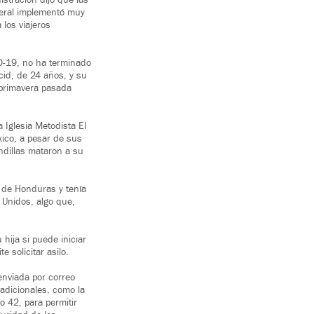
stración dijo que las
deral implementó muy
 los viajeros
ID-19, no ha terminado
cid, de 24 años, y su
 primavera pasada
a Iglesia Metodista El
xico, a pesar de sus
ndillas mataron a su
 de Honduras y tenía
 Unidos, algo que,
hija si puede iniciar
e solicitar asilo.
enviada por correo
adicionales, como la
o 42, para permitir