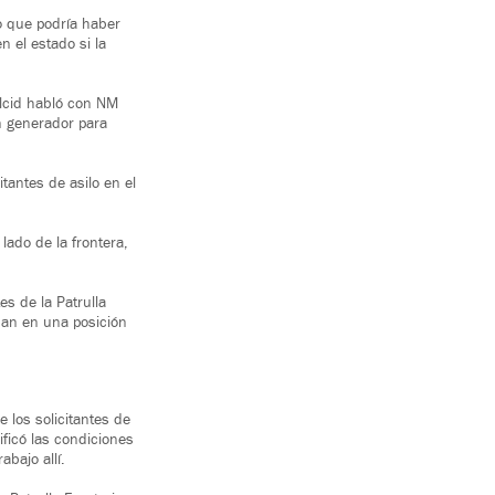
jo que podría haber
n el estado si la
elcid habló con NM
un generador para
tantes de asilo en el
lado de la frontera,
s de la Patrulla
dan en una posición
 los solicitantes de
ificó las condiciones
abajo allí.