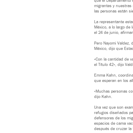
que el Departamento d
migrantes y nuestras 
las personas están sie
La representante esta
México, a lo largo de 
el 24 de junio, afirma
Pero Nayomi Valdez, d
México, dijo que Esta
«Con la cantidad de 
el Título 42», dijo Vald
Emma Kahn, coordinad
que esperan en los a
«Muchas personas corr
dijo Kahn.
Una vez que son exami
refugios diseñados pa
defensores de los mig
espacios de cama vací
después de cruzar la 