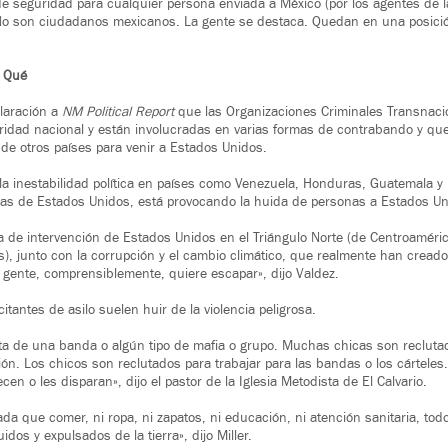
e seguridad para cualquier persona enviada a México (por los agentes de la
No son ciudadanos mexicanos. La gente se destaca. Quedan en una posici
r Qué
laración a
NM Political Report
que las Organizaciones Criminales Transnaci
idad nacional y están involucradas en varias formas de contrabando y qu
e otros países para venir a Estados Unidos.
la inestabilidad política en países como Venezuela, Honduras, Guatemala y
ticas de Estados Unidos, está provocando la huida de personas a Estados Un
ia de intervención de Estados Unidos en el Triángulo Norte (de Centroaméric
, junto con la corrupción y el cambio climático, que realmente han cread
a gente, comprensiblemente, quiere escapar», dijo Valdez.
icitantes de asilo suelen huir de la violencia peligrosa.
a de una banda o algún tipo de mafia o grupo. Muchas chicas son reclutada
ión. Los chicos son reclutados para trabajar para las bandas o los cárteles.
n o les disparan», dijo el pastor de la Iglesia Metodista de El Calvario.
ada que comer, ni ropa, ni zapatos, ni educación, ni atención sanitaria, tod
dos y expulsados de la tierra», dijo Miller.