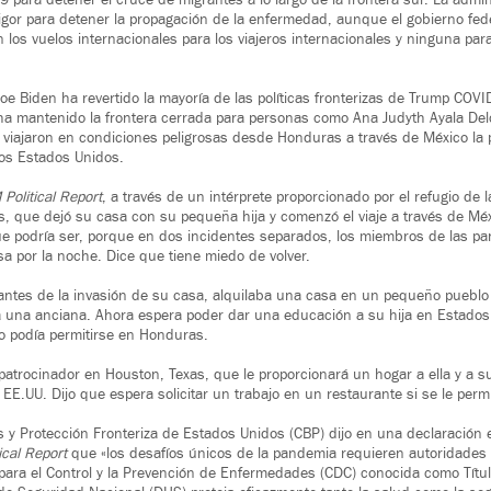
para detener el cruce de migrantes a lo largo de la frontera sur. La admini
vigor para detener la propagación de la enfermedad, aunque el gobierno fe
 los vuelos internacionales para los viajeros internacionales y ninguna para
 Joe Biden ha revertido la mayoría de las políticas fronterizas de Trump COV
 ha mantenido la frontera cerrada para personas como Ana Judyth Ayala Del
 viajaron en condiciones peligrosas desde Honduras a través de México la
los Estados Unidos.
Political Report
, a través de un intérprete proporcionado por el refugio de l
s, que dejó su casa con su pequeña hija y comenzó el viaje a través de Mé
e podría ser, porque en dos incidentes separados, los miembros de las pa
sa por la noche. Dice que tiene miedo de volver.
 antes de la invasión de su casa, alquilaba una casa en un pequeño pueblo
 una anciana. Ahora espera poder dar una educación a su hija en Estados
o podía permitirse en Honduras.
patrocinador en Houston, Texas, que le proporcionará un hogar a ella y a su 
 EE.UU. Dijo que espera solicitar un trabajo en un restaurante si se le permit
 y Protección Fronteriza de Estados Unidos (CBP) dijo en una declaración 
ical Report
que «los desafíos únicos de la pandemia requieren autoridades 
para el Control y la Prevención de Enfermedades (CDC) conocida como Títul