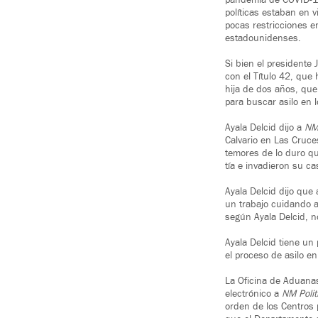
pandemia de COVID-19 
políticas estaban en 
pocas restricciones en
estadounidenses.
Si bien el presidente
con el Título 42, que
hija de dos años, que
para buscar asilo en 
Ayala Delcid dijo a
NM 
Calvario en Las Cruce
temores de lo duro qu
tía e invadieron su ca
Ayala Delcid dijo que
un trabajo cuidando a
según Ayala Delcid, n
Ayala Delcid tiene un 
el proceso de asilo en
La Oficina de Aduanas
electrónico a
NM Polit
orden de los Centros 