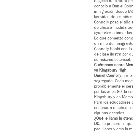
negocio de pintura de
conoció a Daniel Conn
inmigración desde Mé
las vidas de los niños
Connolly pasó el año 
de clase a medida que
ayudarles a tomar las
Lo que comenzó como u
un niño de inmigrante
Connolly habló con l
de clase ilustra por 
su máximo potencial.
Cuéntanos sobre Memp
ya Kingsbury High.
Daniel Connolly
: En l
segregada. Cada maest
probablemente el pers
por los años 80, la e
Kingsbury y en Memph
Para los educadores q
enseñar a muchos est
algunas décadas.
¿Qué le llamó la aten
DC:
Lo primero es que 
peculiares y ama la 