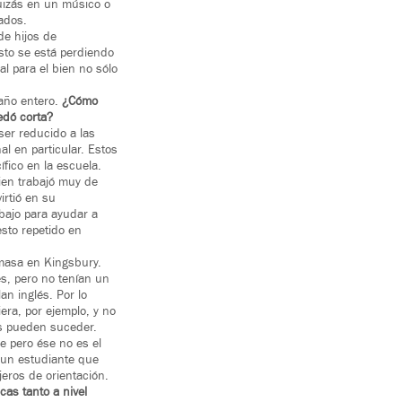
uizás en un músico o
ados.
de hijos de
sto se está perdiendo
l para el bien no sólo
año entero.
¿Cómo
edó corta?
ser reducido a las
l en particular. Estos
fico en la escuela.
uien trabajó muy de
irtió en su
bajo para ayudar a
esto repetido en
masa en Kingsbury.
es, pero no tenían un
n inglés. Por lo
era, por ejemplo, y no
s pueden suceder.
e pero ése no es el
 un estudiante que
eros de orientación.
cas tanto a nivel