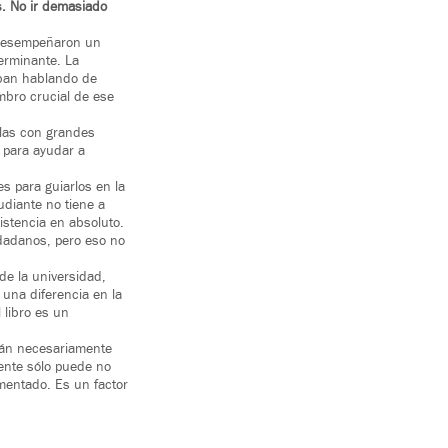
s. No ir demasiado
- desempeñaron un
erminante. La
aban hablando de
embro crucial de ese
elas con grandes
 para ayudar a
s para guiarlos en la
diante no tiene a
istencia en absoluto.
dadanos, pero eso no
de la universidad,
una diferencia en la
 libro es un
tán necesariamente
mente sólo puede no
omentado. Es un factor