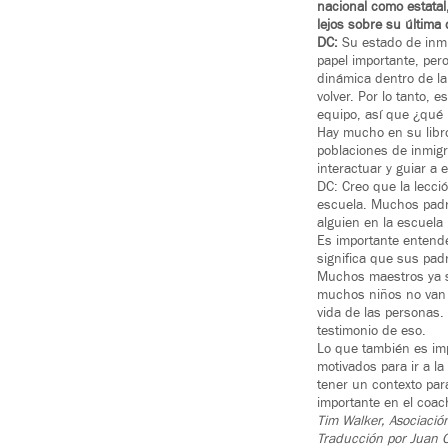
nacional como estata
lejos sobre su última 
DC:
Su estado de inmi
papel importante, per
dinámica dentro de l
volver. Por lo tanto, 
equipo, así que ¿qué p
Hay mucho en su libro
poblaciones de inmig
interactuar y guiar a 
DC: Creo que la lecci
escuela. Muchos padre
alguien en la escuela 
Es importante entend
significa que sus pad
Muchos maestros ya sa
muchos niños no van 
vida de las personas.
testimonio de eso.
Lo que también es im
motivados para ir a l
tener un contexto para
importante en el coach
Tim Walker, Asociació
Traducción por Juan C