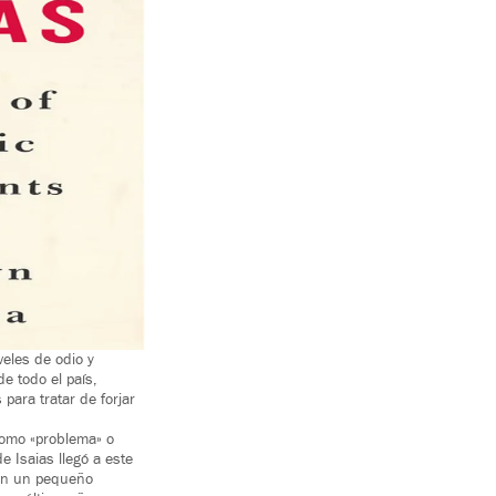
eles de odio y
e todo el país,
ara tratar de forjar
como «problema» o
e Isaias llegó a este
ían un pequeño