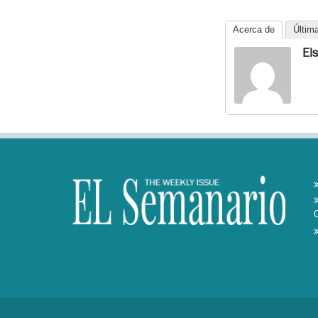
Acerca de
Últim
El