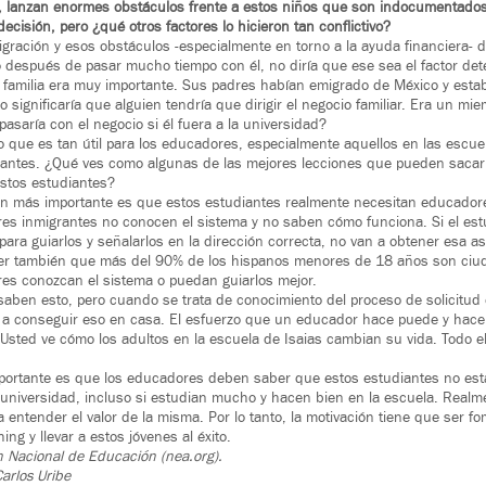
l, lanzan enormes obstáculos frente a estos niños que son indocumentado
decisión, pero ¿qué otros factores lo hicieron tan conflictivo?
gración y esos obstáculos -especialmente en torno a la ayuda financiera
o después de pasar mucho tiempo con él, no diría que ese sea el factor det
a familia era muy importante. Sus padres habían emigrado de México y est
eso significaría que alguien tendría que dirigir el negocio familiar. Era un mi
asaría con el negocio si él fuera a la universidad?
 que es tan útil para los educadores, especialmente aquellos en las escu
rantes. ¿Qué ves como algunas de las mejores lecciones que pueden sacar
estos estudiantes?
ón más importante es que estos estudiantes realmente necesitan educadore
s inmigrantes no conocen el sistema y no saben cómo funciona. Si el estu
para guiarlos y señalarlos en la dirección correcta, no van a obtener esa as
er también que más del 90% de los hispanos menores de 18 años son ciu
res conozcan el sistema o puedan guiarlos mejor.
ben esto, pero cuando se trata de conocimiento del proceso de solicitud 
a conseguir eso en casa. El esfuerzo que un educador hace puede y hace 
 Usted ve cómo los adultos en la escuela de Isaias cambian su vida. Todo el
portante es que los educadores deben saber que estos estudiantes no es
a universidad, incluso si estudian mucho y hacen bien en la escuela. Real
 entender el valor de la misma. Por lo tanto, la motivación tiene que ser f
ing y llevar a estos jóvenes al éxito.
n Nacional de Educación (nea.org).
arlos Uribe