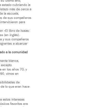
 su último año,
a estado cubriendo la
istazo más de cerca a
de la escuela,
unos de sus compañeros
intervinieron para
 «El libro de Isaias:
s (en inglés).
nte y sus compañeros
igrantes a alcanzar
rado a la comunidad
mente blanca,
 excepto
e en los años 70, y
990, vimos en
sibilidades de
 de lo que eran hace
ne estos intereses
sicos favoritos era