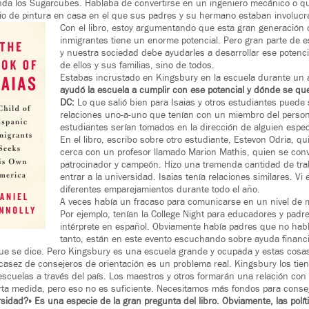
anda los Sugarcubes. Hablaba de convertirse en un ingeniero mecánico o q
io de pintura en casa en el que sus padres y su hermano estaban involucr
Con el libro, estoy argumentando que esta gran generación 
inmigrantes tiene un enorme potencial. Pero gran parte de e
y nuestra sociedad debe ayudarles a desarrollar ese potencia
de ellos y sus familias, sino de todos.
Estabas incrustado en Kingsbury en la escuela durante un 
ayudó la escuela a cumplir con ese potencial y dónde se qu
DC:
Lo que salió bien para Isaias y otros estudiantes puede 
relaciones uno-a-uno que tenían con un miembro del persona
estudiantes serían tomados en la dirección de alguien especí
En el libro, escribo sobre otro estudiante, Estevon Odria, q
cerca con un profesor llamado Marion Mathis, quien se conv
patrocinador y campeón. Hizo una tremenda cantidad de tra
entrar a la universidad. Isaias tenía relaciones similares. Vi 
diferentes emparejamientos durante todo el año.
A veces había un fracaso para comunicarse en un nivel de 
Por ejemplo, tenían la College Night para educadores y padr
intérprete en español. Obviamente había padres que no habla
tanto, están en este evento escuchando sobre ayuda financi
ue se dice. Pero Kingsbury es una escuela grande y ocupada y estas cosa
escasez de consejeros de orientación es un problema real. Kingsbury los tien
cuelas a través del país. Los maestros y otros formarán una relación con
erta medida, pero eso no es suficiente. Necesitamos más fondos para consej
ersidad?» Es una especie de la gran pregunta del libro. Obviamente, las políti