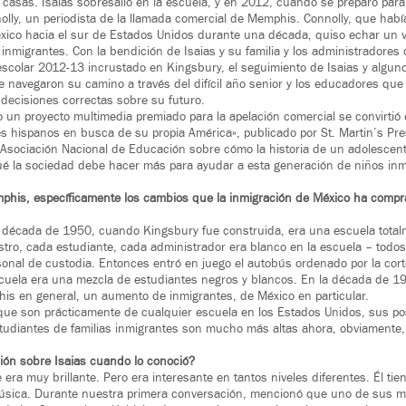
 casas. Isaias sobresalió en la escuela, y en 2012, cuando se preparó para
olly, un periodista de la llamada comercial de Memphis. Connolly, que habí
xico hacia el sur de Estados Unidos durante una década, quiso echar un v
 inmigrantes. Con la bendición de Isaias y su familia y los administradores 
escolar 2012-13 incrustado en Kingsbury, el seguimiento de Isaias y alg
 navegaron su camino a través del difícil año senior y los educadores que 
 decisiones correctas sobre su futuro.
n proyecto multimedia premiado para la apelación comercial se convirtió en
s hispanos en busca de su propia América», publicado por St. Martin’s Pres
a Asociación Nacional de Educación sobre cómo la historia de un adolesce
qué la sociedad debe hacer más para ayudar a esta generación de niños inm
his, específicamente los cambios que la inmigración de México ha comp
a década de 1950, cuando Kingsbury fue construida, era una escuela total
ro, cada estudiante, cada administrador era blanco en la escuela – todos
onal de custodia. Entonces entró en juego el autobús ordenado por la cort
scuela era una mezcla de estudiantes negros y blancos. En la década de 1
is en general, un aumento de inmigrantes, de México en particular.
ue son prácticamente de cualquier escuela en los Estados Unidos, sus po
udiantes de familias inmigrantes son mucho más altas ahora, obviamente,
ción sobre Isaias cuando lo conoció?
era muy brillante. Pero era interesante en tantos niveles diferentes. Él tie
música. Durante nuestra primera conversación, mencionó que uno de sus mú