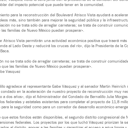
blar del impacto potencial que puede tener en la comunidad.
iento para la reconstrucción del Boulevard Atrisco Vista ayudará a acelerar
eos más, sino también para mejorar la seguridad pública y la infraestructura
iación no se trata sólo de arreglar carreteras; se trata de construir comun
e las familias de Nuevo México puedan prosperar».
ar Atrisco Vista permitirán una actividad económica positiva que traerá más
enda al Lado Oeste y reducirá los cruces del río», dijo la Presidenta de la
 Baca.
ión no se trata sólo de arreglar carreteras; se trata de construir comunidad
a que las familias de Nuevo México puedan prosperar».
abe Vasquez
illo agradece al representante Gabe Vásquez y al senador Martin Heinrich 
 condado en la aceleración de nuestro proyecto de reconstrucción muy nec
o a dos años», dijo el Administrador del Condado de Bernalillo Julie Morga
dos federales y estatales existentes para completar el proyecto de 11,8 mil
o para la seguridad como para un corredor de desarrollo económico emergen
 que estos fondos están disponibles, el segundo distrito congresional de
versiones federales. Los proyectos por los que luchó Vásquez priorizan la se
os al distrito, apoyar a las familias y garantizar el acceso a agua limpia 