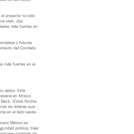
 el proyecto no sólo
 vital», dijo
idades más fuertes en
 empleos y futuras
 Comisión del Condado
es más fuertes en el
su apoyo. Esta
esaria en Atrisco
s Baca. «Estos fondos
lones de dólares que
te en el lado oeste».
 Nuevo México se
guridad pública, traer
y mejores sistemas de