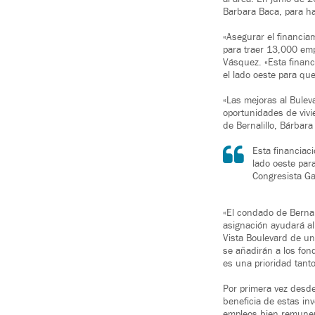
Barbara Baca, para ha
«Asegurar el financiam
para traer 13,000 empl
Vásquez. «Esta financ
el lado oeste para qu
«Las mejoras al Bulev
oportunidades de vivi
de Bernalillo, Bárbara
Esta financiac
lado oeste par
Congresista G
«El condado de Bernal
asignación ayudará al
Vista Boulevard de un
se añadirán a los fon
es una prioridad tant
Por primera vez desde
beneficia de estas in
empleos bien remunerad