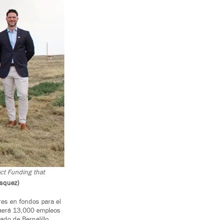
ct Funding that
asquez)
es en fondos para el
raerá 13,000 empleos
ado de Bernalillo,