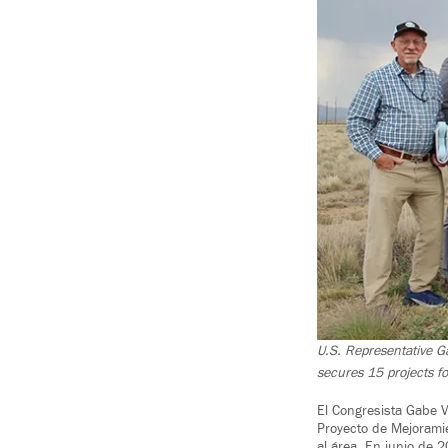
U.S. Representative G
secures 15 projects f
El Congresista Gabe 
Proyecto de Mejoramie
al área. En junio de 2