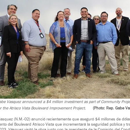
abe Vasquez announced a $4 million investment as part of Community Proje
or the Atrisco Vista Boulevard Improvement Project.
(Photo: Rep. Gabe V
Vasquez (N.M.-02) anunció recientemente que aseguró $4 millones de dólar
nto del Boulevard Atrisco Vista que incrementará la seguridad pública y t
023, Vásquez visitó la obra junto con la presidenta de la Comisión del Cond