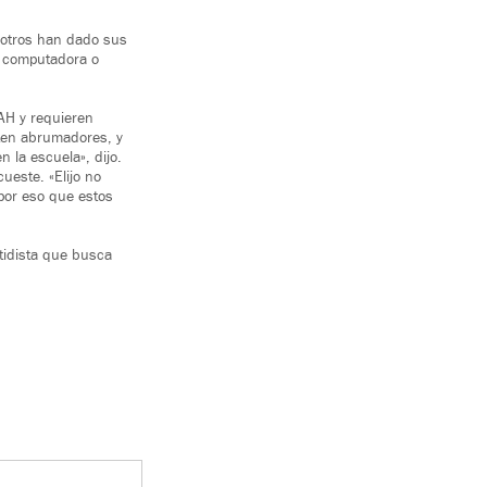
y otros han dado sus
a computadora o
AH y requieren
ten abrumadores, y
 la escuela», dijo.
ueste. «Elijo no
 por eso que estos
rtidista que busca