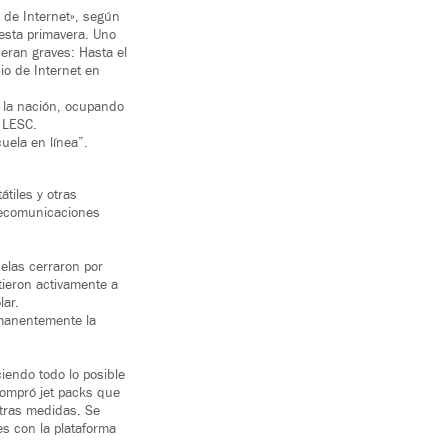
 de Internet», según
esta primavera. Uno
 eran graves: Hasta el
io de Internet en
 la nación, ocupando
l LESC.
uela en línea”.
tiles y otras
elecomunicaciones
elas cerraron por
tieron activamente a
lar.
rmanentemente la
ciendo todo lo posible
Compró jet packs que
otras medidas. Se
es con la plataforma