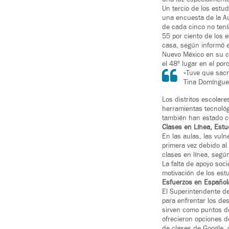
Un tercio de los estu
una encuesta de la Au
de cada cinco no tení
55 por ciento de los 
casa, según informó e
Nuevo México en su c
el 48º lugar en el po
«Tuve que sacri
Tina Domíngue
Los distritos escolar
herramientas tecnológ
también han estado co
Clases en Línea, Estu
En las aulas, las vul
primera vez debido al
clases en línea, según 
La falta de apoyo soc
motivación de los est
Esfuerzos en Español
El Superintendente de 
para enfrentar los de
sirven como puntos de
ofrecieron opciones d
de clases de Google, di