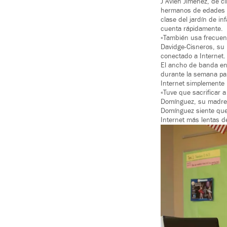
J’Avien Jiménez, de c
hermanos de edades co
clase del jardín de in
cuenta rápidamente.
«También usa frecuent
Davidge-Cisneros, su 
conectado a Internet.
El ancho de banda en 
durante la semana par
Internet simplemente
«Tuve que sacrificar a
Domínguez, su madre
Domínguez siente que 
Internet más lentas de