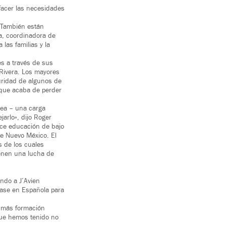
facer las necesidades
 También están
a, coordinadora de
las familias y la
es a través de sus
Rivera. Los mayores
uridad de algunos de
 que acaba de perder
nea – una carga
arlo», dijo Roger
rece educación de bajo
de Nuevo México. El
 de los cuales
ienen una lucha de
ndo a J’Avien
lase en Española para
n más formación
 que hemos tenido no