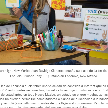
archlight New México Joan Davidge-Cisneros enseña su clase de jardín de i
Escuela Primaria Tony E. Quintana en Española, New México.
úblico de Española suele tener una velocidad de conexión a Internet que es 
s 234 estudiantes se conectan, las velocidades bajan hasta casi cero. Un de
 de estudiantes en todo Nuevo México, un estado en el que muchas zonas
ias no pueden permitirse computadoras o planes de suscripción a la band
 y tecnológica existía mucho antes de que llegara el coronavirus. Pero la 
 dura sobre las desigualdades del acceso educativo y digital.