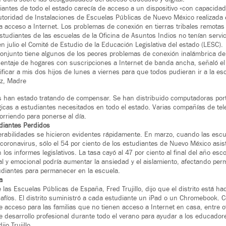
diantes de todo el estado carecía de acceso a un dispositivo «con capacidad
toridad de Instalaciones de Escuelas Públicas de Nuevo México realizada 
a acceso a Internet. Los problemas de conexión en tierras tribales remotas
estudiantes de las escuelas de la Oficina de Asuntos Indios no tenían servic
n julio el Comité de Estudio de la Educación Legislativa del estado (LESC).
onjunto tiene algunos de los peores problemas de conexión inalámbrica de
rcentaje de hogares con suscripciones a Internet de banda ancha, señaló e
ficar a mis dos hijos de lunes a viernes para que todos pudieran ir a la esc
z, Madre
es han estado tratando de compensar. Se han distribuido computadoras portá
icas a estudiantes necesitados en todo el estado. Varias compañías de t
rriendo para ponerse al día.
diantes Perdidos
nerabilidades se hicieron evidentes rápidamente. En marzo, cuando las escu
 coronavirus, sólo el 54 por ciento de los estudiantes de Nuevo México asis
los informes legislativos. La tasa cayó al 47 por ciento al final del año esco
ial y emocional podría aumentar la ansiedad y el aislamiento, afectando pe
udiantes para permanecer en la escuela.
a
las Escuelas Públicas de España, Fred Trujillo, dijo que el distrito está ha
safíos. El distrito suministró a cada estudiante un iPad o un Chromebook. 
 acceso para las familias que no tienen acceso a Internet en casa, entre 
e desarrollo profesional durante todo el verano para ayudar a los educador
jo Trujillo.