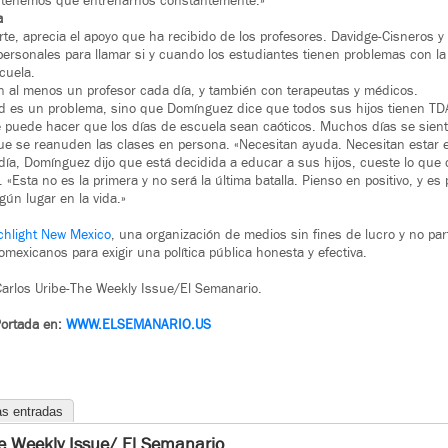
ue tenemos que entrenarnos constantemente.»
a
te, aprecia el apoyo que ha recibido de los profesores. Davidge-Cisneros 
ersonales para llamar si y cuando los estudiantes tienen problemas con l
cuela.
on al menos un profesor cada día, y también con terapeutas y médicos.
ad es un problema, sino que Domínguez dice que todos sus hijos tienen TD
 puede hacer que los días de escuela sean caóticos. Muchos días se sien
e se reanuden las clases en persona. «Necesitan ayuda. Necesitan estar en
día, Domínguez dijo que está decidida a educar a sus hijos, cueste lo que c
 «Esta no es la primera y no será la última batalla. Pienso en positivo, y es
lgún lugar en la vida.»
chlight New Mexico
, una organización de medios sin fines de lucro y no pa
mexicanos para exigir una política pública honesta y efectiva.
arlos Uribe-The Weekly Issue/El Semanario.
Portada en:
WWW.
ELSEMANARIO.US
as entradas
e Weekly Issue/ El Semanario