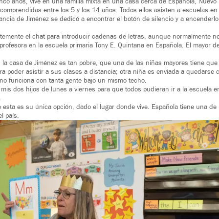
inco años, vive en una familia mixta en una casa cerca de Española, Nuevo
mprendidas entre los 5 y los 14 años. Todos ellos asisten a escuelas en 
fancia de Jiménez se dedicó a encontrar el botón de silencio y a encenderlo
emente el chat para introducir cadenas de letras, aunque normalmente no l
profesora en la escuela primaria Tony E. Quintana en Española. El mayor d
la casa de Jiménez es tan pobre, que una de las niñas mayores tiene que 
a poder asistir a sus clases a distancia; otra niña es enviada a quedarse 
 no funciona con tanta gente bajo un mismo techo.
 mis dos hijos de lunes a viernes para que todos pudieran ir a la escuela en 
.
esta es su única opción, dado el lugar donde vive. Española tiene una de 
l país.