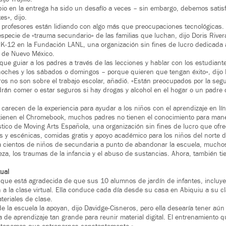
bio en la entrega ha sido un desafío a veces – sin embargo, debemos satis
s», dijo.
 profesores están lidiando con algo más que preocupaciones tecnológicas.
pecie de «trauma secundario» de las familias que luchan, dijo Doris River
 K-12 en la Fundación LANL, una organización sin fines de lucro dedicada a 
e de Nuevo México.
que guiar a los padres a través de las lecciones y hablar con los estudiant
oches y los sábados o domingos – porque quieren que tengan éxito», dijo 
os no son sobre el trabajo escolar, añadió. «Están preocupados por la seg
rán comer o estar seguros si hay drogas y alcohol en el hogar o un padre
arecen de la experiencia para ayudar a los niños con el aprendizaje en lí
i tienen el Chromebook, muchos padres no tienen el conocimiento para manej
ístico de Moving Arts Española, una organización sin fines de lucro que of
es y escénicas, comidas gratis y apoyo académico para los niños del norte 
a cientos de niños de secundaria a punto de abandonar la escuela, muchos
eza, los traumas de la infancia y el abuso de sustancias. Ahora, también t
tual
 que está agradecida de que sus 10 alumnos de jardín de infantes, incluye
 a la clase virtual. Ella conduce cada día desde su casa en Abiquiu a su c
teriales de clase.
e la escuela la apoyan, dijo Davidge-Cisneros, pero ella desearía tener aú
a de aprendizaje tan grande para reunir material digital. El entrenamiento