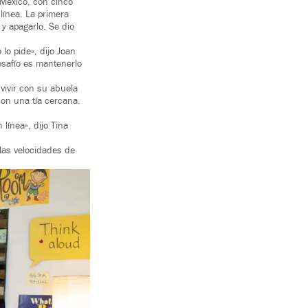
 México, con cinco
línea. La primera
 y apagarlo. Se dio
o pide», dijo Joan
esafío es mantenerlo
vivir con su abuela
con una tía cercana.
línea», dijo Tina
las velocidades de