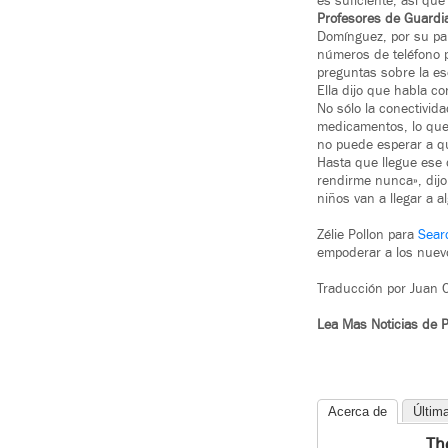
es suficiente, así q
Profesores de Guardi
Domínguez, por su par
números de teléfono p
preguntas sobre la es
Ella dijo que habla c
No sólo la conectivid
medicamentos, lo que
no puede esperar a qu
Hasta que llegue ese 
rendirme nunca», dijo.
niños van a llegar a a
Zélie Pollon para
Sear
empoderar a los nuevo
Traducción por Juan C
Lea Mas Noticias de 
Acerca de
Últim
Th