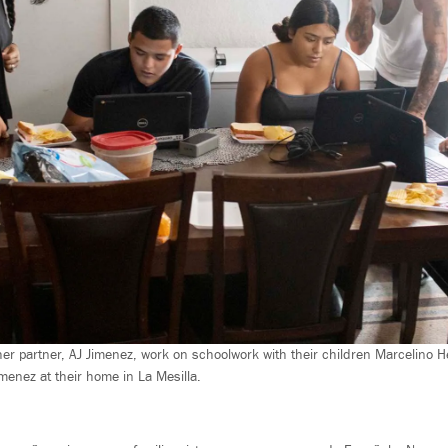
r partner, AJ Jimenez, work on schoolwork with their children Marcelino H
menez at their home in La Mesilla.