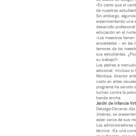
«Es cierto que el cam
de nuestros estudiante
Sin embargo, algunos
experimentando una es
desarrollo profesional
educación en el nort
«Los maestros tienen 
ansiedades – en las n
temores de los maestr
sus estudiantes. ¿Pod
su trabajo?»
Los padres a menudo c
adicional. «Incluso s
Montoya, director art
costo en artes visual
programa ha servido 
luchan contra la pobr
banda ancha.
Jardín de Infancia Vir
Davidge-Cisneros dijo
Jiménez, se presenten
estar cerca de sus ma
Los administradores d
técnica. «Es una curv