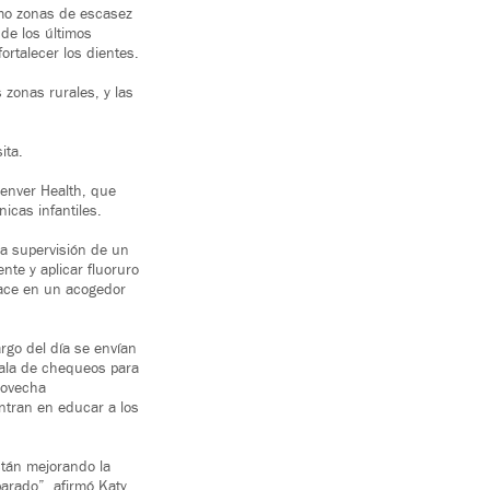
omo zonas de escasez
de los últimos
fortalecer los dientes.
 zonas rurales, y las
ita.
Denver Health, que
icas infantiles.
la supervisión de un
nte y aplicar fluoruro
 hace en un acogedor
rgo del día se envían
ala de chequeos para
rovecha
ntran en educar a los
stán mejorando la
parado”, afirmó Katy