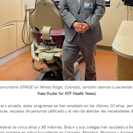
omunitario STRIDE en Wheat Ridge, Colorado, también atiende a pacientes p
Kate Ruder for KFF Health News)
ral y privada, estos programas se han ampliado en los últimos 10 años, per
cas, escasez de personal calificado y el reto de atender las necesidades 
ederal de cinco años y $6 millones, Braun y sus colegas han ayudado a f
ión primaria en salud bucodental en Colorado, Montana, Wyoming y Arizona