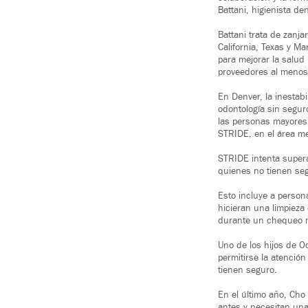
Battani, higienista de
Battani trata de zanj
California, Texas y Ma
para mejorar la salu
proveedores al menos 
En Denver, la inestabi
odontología sin segur
las personas mayores,
STRIDE, en el área me
STRIDE intenta supera
quienes no tienen se
Esto incluye a perso
hicieran una limpieza
durante un chequeo mé
Uno de los hijos de O
permitirse la atenció
tienen seguro.
En el último año, Cho
antes y necesitan un