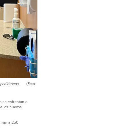
ediátricos.
(Foto:
o se enfrentan a
de los nuevos
ormar a 250
.