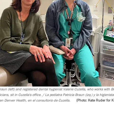
Braun (left) and registered dental hygienist Valerie Cuzella, who works with 
ians, sit in Cuzella's office. / La pediatra Patricia Braun (izq.) y la higienist
 en Denver Health, en el consultorio de Cuzella.
(Photo: Kate Ruder for 