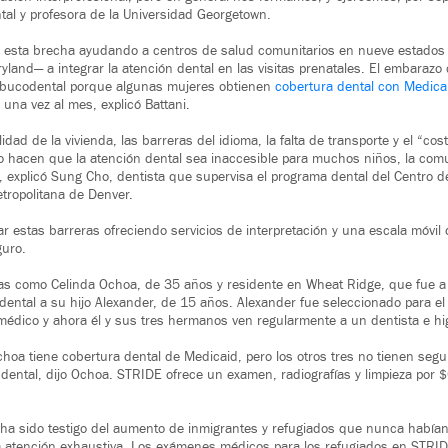
ntal y profesora de la Universidad Georgetown.
ar esta brecha ayudando a centros de salud comunitarios en nueve estados 
ryland— a integrar la atención dental en las visitas prenatales. El embaraz
d bucodental porque algunas mujeres obtienen
cobertura dental con Medica
una vez al mes, explicó Battani.
lidad de la vivienda, las barreras del idioma, la falta de transporte y el “co
o hacen que la atención dental sea inaccesible para muchos niños, la com
 explicó Sung Cho, dentista que supervisa el programa dental del Centro d
tropolitana de Denver.
r estas barreras ofreciendo servicios de interpretación y una escala móvil
guro.
nas como Celinda Ochoa, de 35 años y residente en Wheat Ridge, que fue a
 dental a su hijo Alexander, de 15 años. Alexander fue seleccionado para el
dico y ahora él y sus tres hermanos ven regularmente a un dentista e higi
choa tiene cobertura dental de Medicaid, pero los otros tres no tienen seg
n dental, dijo Ochoa. STRIDE ofrece un examen, radiografías y limpieza por 
 ha sido testigo del aumento de inmigrantes y refugiados que nunca habían 
a atención exhaustiva. Los exámenes médicos para los refugiados en STR