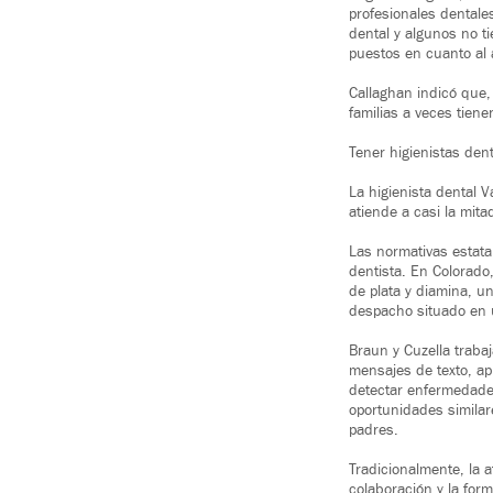
profesionales dentale
dental y algunos no t
puestos en cuanto al 
Callaghan indicó que,
familias a veces tien
Tener higienistas dent
La higienista dental 
atiende a casi la mita
Las normativas estata
dentista. En Colorado,
de plata y diamina, u
despacho situado en 
Braun y Cuzella traba
mensajes de texto, a
detectar enfermedade
oportunidades simila
padres.
Tradicionalmente, la 
colaboración y la for