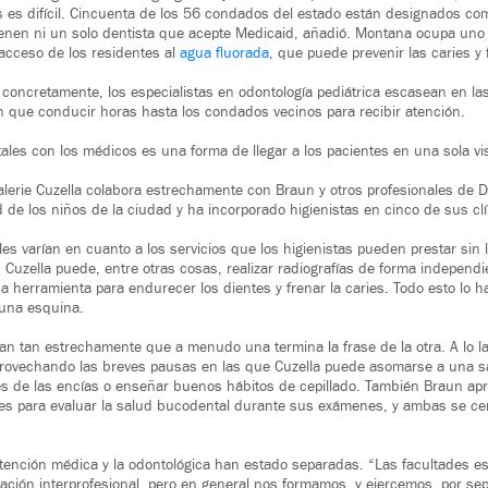
s es difícil. Cincuenta de los 56 condados del estado están designados c
ienen ni un solo dentista que acepte Medicaid, añadió. Montana ocupa uno 
acceso de los residentes al
agua fluorada
, que puede prevenir las caries y 
 concretamente, los especialistas en odontología pediátrica escasean en las
en que conducir horas hasta los condados vecinos para recibir atención.
ales con los médicos es una forma de llegar a los pacientes en una sola vis
Valerie Cuzella colabora estrechamente con Braun y otros profesionales de 
d de los niños de la ciudad y ha incorporado higienistas en cinco de sus clín
les varían en cuanto a los servicios que los higienistas pueden prestar sin 
 Cuzella puede, entre otras cosas, realizar radiografías de forma independie
na herramienta para endurecer los dientes y frenar la caries. Todo esto lo
una esquina.
jan tan estrechamente que a menudo una termina la frase de la otra. A lo la
provechando las breves pausas en las que Cuzella puede asomarse a una s
s de las encías o enseñar buenos hábitos de cepillado. También Braun ap
res para evaluar la salud bucodental durante sus exámenes, y ambas se ce
atención médica y la odontológica han estado separadas. “Las facultades e
mación interprofesional, pero en general nos formamos, y ejercemos, por se