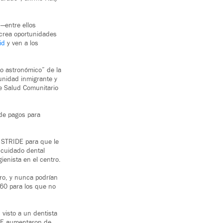
—entre ellos
o crea oportunidades
id
y ven a los
sto astronómico” de la
unidad inmigrante y
e Salud Comunitario
 de pagos para
 STRIDE para que le
 cuidado dental
enista en el centro.
uro, y nunca podrían
$60 para los que no
visto a un dentista
IDE aumentaron de