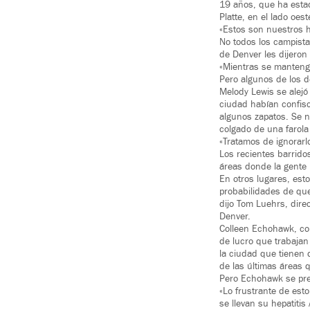
19 años, que ha estad
Platte, en el lado oes
«Estos son nuestros h
No todos los campista
de Denver les dijeron
«Mientras se mantenga
Pero algunos de los d
Melody Lewis se alejó
ciudad habían confis
algunos zapatos. Se n
colgado de una farola
«Tratamos de ignorarl
Los recientes barrid
áreas donde la gente 
En otros lugares, es
probabilidades de que
dijo Tom Luehrs, dire
Denver.
Colleen Echohawk, cop
de lucro que trabajan
la ciudad que tienen 
de las últimas áreas 
Pero Echohawk se preg
«Lo frustrante de est
se llevan su hepatiti