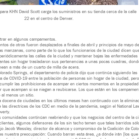
para KHN David Scott carga los suministros en su tienda cerca de la calle
22 en el centro de Denver.
trar en algunos campamentos.
entos de otros fueron desplazados a finales de abril y principios de mayo d
s manzanas, como parte de lo que los funcionarios de la ciudad dicen qu
 periódicamente las calles de la ciudad y mantener bajas las enfermedades 
antes sin hogar trasladaron sus pertenencias a unas pocas cuadras, dond
nean a más de un cuarto de milla de acera.
olorado Springs, el departamento de policía dijo que continúa siguiendo las
cia de COVID-19 entre la población de personas sin hogar de la ciudad, pe
cumplir las prohibiciones de acampar en ciertos momentos en la propiedad
ar que acampan si se niegan a reubicarse. Los que están en los campamen
 al menos un sitio.
na docena de ciudades en los últimos meses han continuado con la elimin
e las directrices de los CDC en medio de la pandemia, según el National La
verty.
 comunidades continúan reabriendo y que los negocios del centro de la 
lientes, algunos defensores de los sin techo temen que tales barridos só
dijo Jacob Wessley, director de alcance y compromiso de la Coalición de Colo
s nuestra preocupación: Cuando barran esta área, ¿a dónde irán [los que 