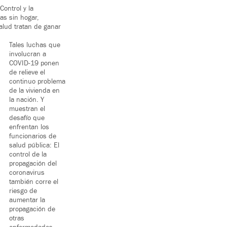
ontrol y la
as sin hogar,
alud tratan de ganar
Tales luchas que
involucran a
COVID-19 ponen
de relieve el
continuo problema
de la vivienda en
la nación. Y
muestran el
desafío que
enfrentan los
funcionarios de
salud pública: El
control de la
propagación del
coronavirus
también corre el
riesgo de
aumentar la
propagación de
otras