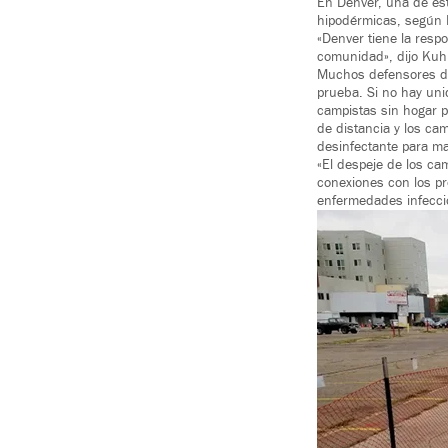
En Denver, una de est
hipodérmicas, según N
«Denver tiene la resp
comunidad», dijo Kuhn
Muchos defensores de 
prueba. Si no hay uni
campistas sin hogar 
de distancia y los c
desinfectante para m
«El despeje de los c
conexiones con los pr
enfermedades infecci