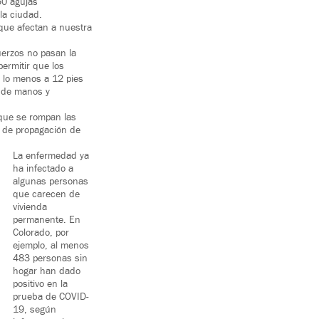
50 agujas
la ciudad.
 que afectan a nuestra
uerzos no pasan la
ermitir que los
 lo menos a 12 pies
 de manos y
 que se rompan las
l de propagación de
La enfermedad ya
ha infectado a
algunas personas
que carecen de
vivienda
permanente. En
Colorado, por
ejemplo, al menos
483 personas sin
hogar han dado
positivo en la
prueba de COVID-
19, según