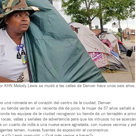
for KHN Melody Lewis se mudó a las calles de Denver hace unos seis años.
o una nómada en el corazón del centro de la ciudad, Denver.
su tienda verde en un reciente día de junio, la mujer de 57 años señaló 
 donde los equipos de la ciudad recogieron su tienda de un terraplén a princ
 rocas, vallas y señales de advertencia para que los intrusos no se acercar
 un cuarto de milla a una nueva acera agrietada, con nuevos vecinos y po
igentes temen, nuevas fuentes de exposición al coronavirus.
a ir?» Lewis preguntó. «¿Qué más vamos a hacer?»