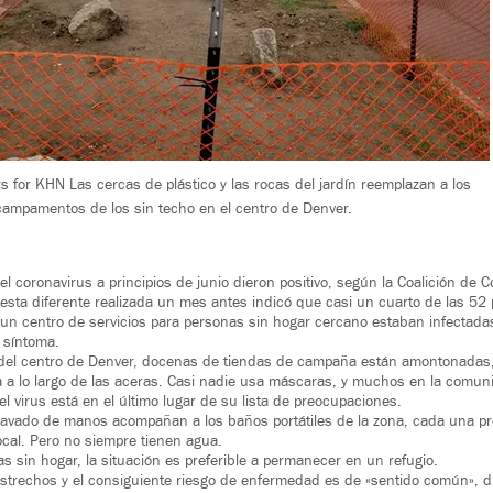
s for KHN Las cercas de plástico y las rocas del jardín reemplazan a los
campamentos de los sin techo en el centro de Denver.
l coronavirus a principios de junio dieron positivo, según la Coalición de C
sta diferente realizada un mes antes indicó que casi un cuarto de las 52
 un centro de servicios para personas sin hogar cercano estaban infectadas
 síntoma.
del centro de Denver, docenas de tiendas de campaña están amontonada
a a lo largo de las aceras. Casi nadie usa máscaras, y muchos en la comun
l virus está en el último lugar de su lista de preocupaciones.
 lavado de manos acompañan a los baños portátiles de la zona, cada una p
cal. Pero no siempre tienen agua.
s sin hogar, la situación es preferible a permanecer en un refugio.
estrechos y el consiguiente riesgo de enfermedad es de «sentido común», di