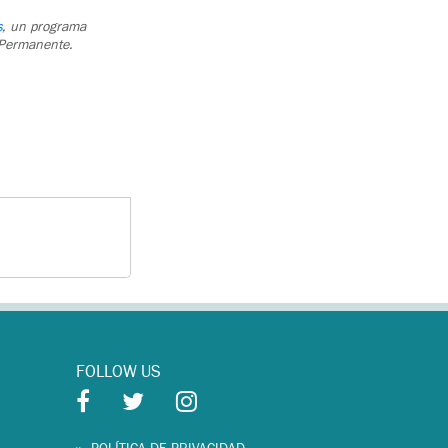
s
, un programa
 Permanente.
FOLLOW US