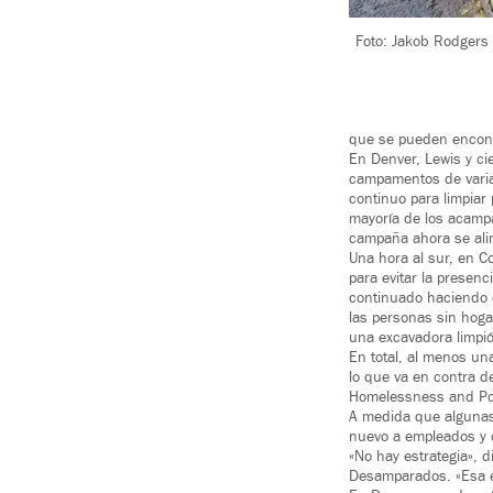
Foto: Jakob Rodgers 
que se pueden encon
En Denver, Lewis y ci
campamentos de varia
continuo para limpiar
mayoría de los acamp
campaña ahora se ali
Una hora al sur, en C
para evitar la presen
continuado haciendo 
las personas sin hog
una excavadora limpió
En total, al menos u
lo que va en contra d
Homelessness and Po
A medida que algunas
nuevo a empleados y c
«No hay estrategia», 
Desamparados. «Esa e