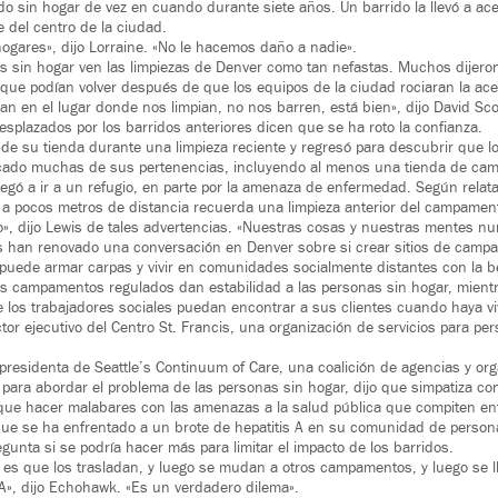
o sin hogar de vez en cuando durante siete años. Un barrido la llevó a ace
te del centro de la ciudad.
ogares», dijo Lorraine. «No le hacemos daño a nadie».
s sin hogar ven las limpiezas de Denver como tan nefastas. Muchos dijeron
 que podían volver después de que los equipos de la ciudad rociaran la ace
n en el lugar donde nos limpian, no nos barren, está bien», dijo David Sco
esplazados por los barridos anteriores dicen que se ha roto la confianza.
 de su tienda durante una limpieza reciente y regresó para descubrir que l
cado muchas de sus pertenencias, incluyendo al menos una tienda de camp
egó a ir a un refugio, en parte por la amenaza de enfermedad. Según relata 
 a pocos metros de distancia recuerda una limpieza anterior del campamen
o», dijo Lewis de tales advertencias. «Nuestras cosas y nuestras mentes n
os han renovado una conversación en Denver sobre si crear sitios de cam
puede armar carpas y vivir en comunidades socialmente distantes con la b
tos campamentos regulados dan estabilidad a las personas sin hogar, mien
 los trabajadores sociales puedan encontrar a sus clientes cuando haya vi
ctor ejecutivo del Centro St. Francis, una organización de servicios para pe
residenta de Seattle’s Continuum of Care, una coalición de agencias y org
 para abordar el problema de las personas sin hogar, dijo que simpatiza co
que hacer malabares con las amenazas a la salud pública que compiten entr
que se ha enfrentado a un brote de hepatitis A en su comunidad de person
unta si se podría hacer más para limitar el impacto de los barridos.
o es que los trasladan, y luego se mudan a otros campamentos, y luego se 
s A», dijo Echohawk. «Es un verdadero dilema».