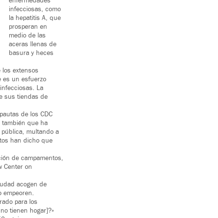
enfermedades
infecciosas, como
la hepatitis A, que
prosperan en
medio de las
aceras llenas de
basura y heces
e los extensos
e es un esfuerzo
infecciosas. La
e sus tiendas de
 pautas de los CDC
ro también que ha
 pública, multando a
tos han dicho que
ación de campamentos,
w Center on
ciudad acogen de
lo empeoren.
rado para los
no tienen hogar]?»