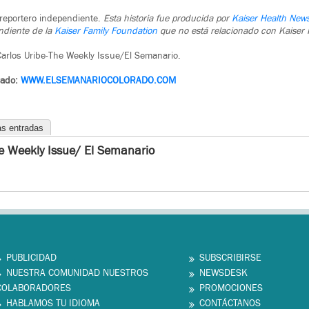
reportero independiente.
Esta historia fue producida por
Kaiser Health New
ndiente de la
Kaiser Family Foundation
que no está relacionado con Kaiser
arlos Uribe-The Weekly Issue/El Semanario.
rado:
WWW.ELSEMANARIOCOLORADO.COM
as entradas
e Weekly Issue/ El Semanario
PUBLICIDAD
SUBSCRIBIRSE
NUESTRA COMUNIDAD NUESTROS
NEWSDESK
COLABORADORES
PROMOCIONES
HABLAMOS TU IDIOMA
CONTÁCTANOS