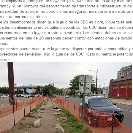
as limpiezas a principios de mayo arrojó 9.500 libras de basura y más de 
ancy Kuhn, portavoz del departamento de transporte e infraestructura de 
onsabilidad de abordar las condiciones inseguras, insalubres e insalubres
 en un correo electrónico.
los desamparados dicen que la guía de los CDC es clara, y que tales esf
dades de alojamiento individuales disponibles, los CDC dicen que se debe p
permanezcan en su lugar durante la pandemia. Las tiendas deben estar por
ampamentos de más de 10 personas deben contar con estaciones de lavado
anos.
ampamentos puede hacer que la gente se disperse por toda la comunidad y
oveedores de servicios», dijo la guía de los CDC. «Esto aumenta el potencia
osas».