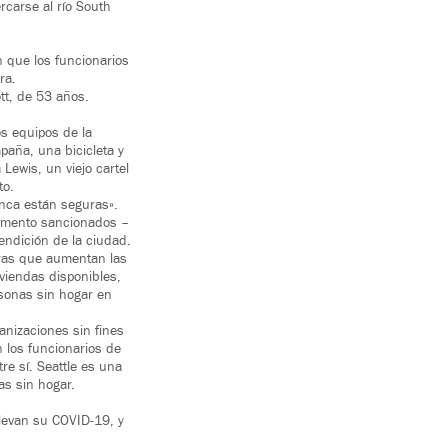
rcarse al río South
 que los funcionarios
ra.
tt, de 53 años.
os equipos de la
aña, una bicicleta y
Lewis, un viejo cartel
to.
unca están seguras».
pamento sancionados –
endición de la ciudad.
tras que aumentan las
viendas disponibles,
rsonas sin hogar en
anizaciones sin fines
n los funcionarios de
e sí. Seattle es una
as sin hogar.
llevan su COVID-19, y