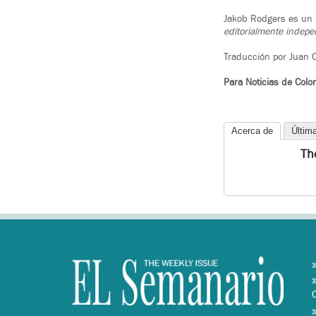
Jakob Rodgers es un 
editorialmente indepe
Traducción por Juan C
Para Noticias de Colo
Acerca de
Últim
Th