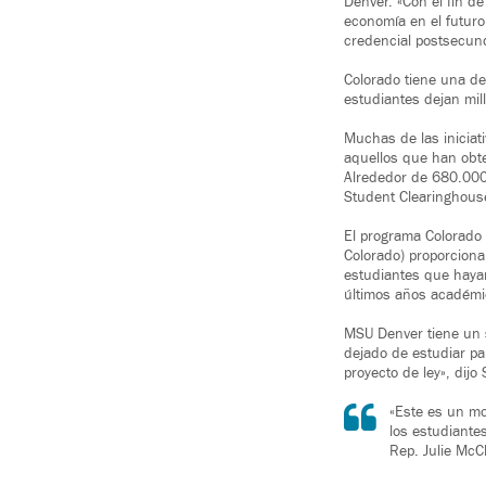
Denver. «Con el fin d
economía en el futuro
credencial postsecund
Colorado tiene una de
estudiantes dejan mil
Muchas de las iniciat
aquellos que han obte
Alrededor de 680.000 
Student Clearinghous
El programa Colorado 
Colorado) proporcionar
estudiantes que hayan
últimos años académi
MSU Denver tiene un s
dejado de estudiar pa
proyecto de ley», dijo
«Este es un mo
los estudiante
Rep. Julie McC