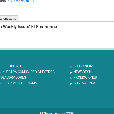
rado:
ELSEMANARIO.US
as entradas
e Weekly Issue/ El Semanario
PUBLICIDAD
SUBSCRIBIRSE
NUESTRA COMUNIDAD NUESTROS
NEWSDESK
COLABORADORES
PROMOCIONES
HABLAMOS TU IDIOMA
CONTÁCTANOS
El Semanario. © 2026