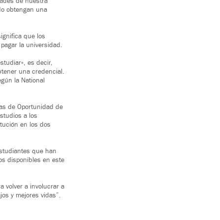
idades de nuestra
ado obtengan una
ignifica que los
pagar la universidad.
tudiar», es decir,
btener una credencial.
gún la National
ecas de Oportunidad de
studios a los
tución en los dos
 estudiantes que han
os disponibles en este
 volver a involucrar a
jos y mejores vidas”.