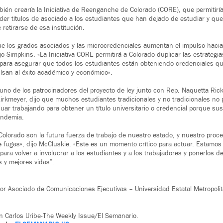
bién crearía la Iniciativa de Reenganche de Colorado (CORE), que permitiría
er títulos de asociado a los estudiantes que han dejado de estudiar y qu
retirarse de esa institución.
 los grados asociados y las microcredenciales aumentan el impulso hacia l
 dijo Simpkins. «La Iniciativa CORE permitirá a Colorado duplicar las estrategi
 para asegurar que todos los estudiantes están obteniendo credenciales qu
ulsan al éxito académico y económico».
 uno de los patrocinadores del proyecto de ley junto con Rep. Naquetta Ric
irkmeyer, dijo que muchos estudiantes tradicionales y no tradicionales no p
inuar trabajando para obtener un título universitario o credencial porque su
andemia.
Colorado son la futura fuerza de trabajo de nuestro estado, y nuestro proce
ne fugas», dijo McCluskie. «Este es un momento crítico para actuar. Estamo
a para volver a involucrar a los estudiantes y a los trabajadores y ponerlos 
s y mejores vidas”.
or Asociado de Comunicaciones Ejecutivas – Universidad Estatal Metropoli
n Carlos Uribe-The Weekly Issue/El Semanario.