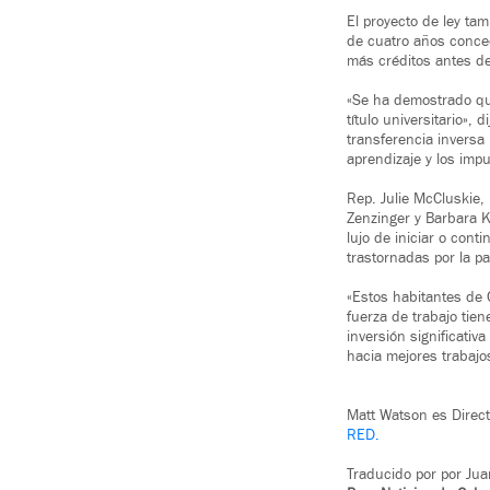
El proyecto de ley tam
de cuatro años conced
más créditos antes de 
«Se ha demostrado que
título universitario»,
transferencia inversa
aprendizaje y los imp
Rep. Julie McCluskie,
Zenzinger y Barbara K
lujo de iniciar o cont
trastornadas por la p
«Estos habitantes de 
fuerza de trabajo tie
inversión significativ
hacia mejores trabajo
Matt Watson es Direct
RED.
Traducido por por Jua