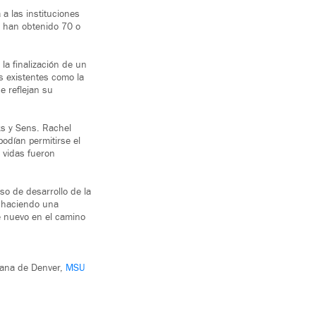
 a las instituciones
e han obtenido 70 o
a finalización de un
as existentes como la
e reflejan su
ks y Sens. Rachel
odían permitirse el
s vidas fueron
so de desarrollo de la
s haciendo una
de nuevo en el camino
tana de Denver,
MSU