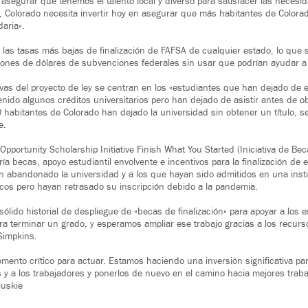
e asegurar que tenemos el talento local y diverso para satisfacer las neces
, Colorado necesita invertir hoy en asegurar que más habitantes de Color
aria».
 las tasas más bajas de finalización de FAFSA de cualquier estado, lo que s
lones de dólares de subvenciones federales sin usar que podrían ayudar a 
ivas del proyecto de ley se centran en los «estudiantes que han dejado de es
nido algunos créditos universitarios pero han dejado de asistir antes de o
habitantes de Colorado han dejado la universidad sin obtener un título, se
e.
Opportunity Scholarship Initiative Finish What You Started (Iniciativa de B
ía becas, apoyo estudiantil envolvente e incentivos para la finalización de e
 abandonado la universidad y a los que hayan sido admitidos en una insti
cos pero hayan retrasado su inscripción debido a la pandemia.
ólido historial de despliegue de «becas de finalización» para apoyar a los
ra terminar un grado, y esperamos ampliar ese trabajo gracias a los recurs
 Simpkins.
mento crítico para actuar. Estamos haciendo una inversión significativa para
s y a los trabajadores y ponerlos de nuevo en el camino hacia mejores traba
luskie