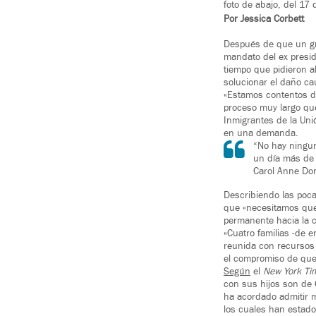
foto de abajo, del 17
Por Jessica Corbett
Después de que un gru
mandato del ex presid
tiempo que pidieron a
solucionar el daño ca
«Estamos contentos de
proceso muy largo que
Inmigrantes de la Uni
en una demanda.
“No hay ninguna
un día más de 
Carol Anne Don
Describiendo las poca
que «necesitamos que 
permanente hacia la c
«Cuatro familias -de e
reunida con recursos
el compromiso de que t
Según
el
New York Ti
con sus hijos son de
ha acordado admitir m
los cuales han estado