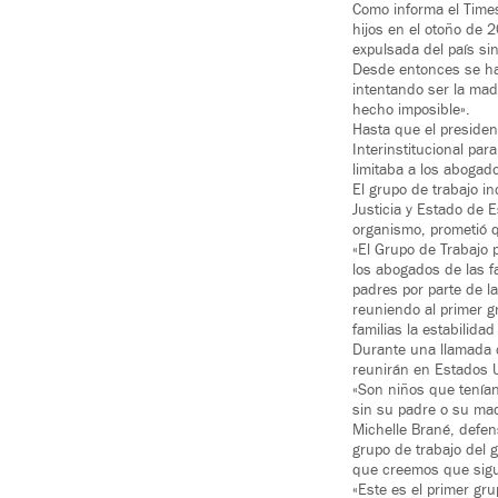
Como informa el Time
hijos en el otoño de 
expulsada del país sin
Desde entonces se ha
intentando ser la mad
hecho imposible».
Hasta que el presiden
Interinstitucional par
limitaba a los aboga
El grupo de trabajo i
Justicia y Estado de 
organismo, prometió 
«El Grupo de Trabajo 
los abogados de las fa
padres por parte de l
reuniendo al primer g
familias la estabilida
Durante una llamada c
reunirán en Estados U
«Son niños que tenían
sin su padre o su ma
Michelle Brané, defen
grupo de trabajo del 
que creemos que sig
«Este es el primer gr