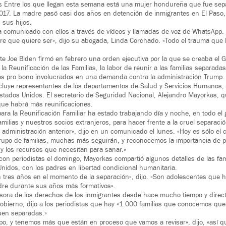
s Entre los que llegan esta semana está una mujer hondureña que fue se
2017. La madre pasó casi dos años en detención de inmigrantes en El Paso,
 sus hijos.
 comunicado con ellos a través de vídeos y llamadas de voz de WhatsApp.
re que quiere ser», dijo su abogada, Linda Corchado. «Todo el trauma que
te Joe Biden firmó en febrero una orden ejecutiva por la que se creaba el 
a la Reunificación de las Familias, la labor de reunir a las familias separadas
dos pro bono involucrados en una demanda contra la administración Trump.
ncluye representantes de los departamentos de Salud y Servicios Humanos,
Estados Unidos. El secretario de Seguridad Nacional, Alejandro Mayorkas, q
que habrá más reunificaciones.
para la Reunificación Familiar ha estado trabajando día y noche, en todo el 
milias y nuestros socios extranjeros, para hacer frente a la cruel separaci
a administración anterior», dijo en un comunicado el lunes. «Hoy es sólo e
rupo de familias, muchas más seguirán, y reconocemos la importancia de p
d y los recursos que necesitan para sanar.»
on periodistas el domingo, Mayorkas compartió algunos detalles de las fam
nidos, con los padres en libertad condicional humanitaria.
 tres años en el momento de la separación», dijo. «Son adolescentes que h
dre durante sus años más formativos».
sora de los derechos de los inmigrantes desde hace mucho tiempo y directo
gobierno, dijo a los periodistas que hay «1.000 familias que conocemos qu
uen separadas.»
upo, y tenemos más que están en proceso que vamos a revisar», dijo, «así