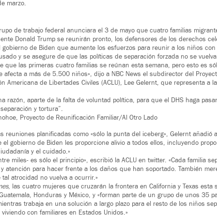
 de marzo.
po de trabajo federal anunciara el 3 de mayo que cuatro familias migrant
ente Donald Trump se reunirán pronto, los defensores de los derechos celeb
l gobierno de Biden que aumente los esfuerzos para reunir a los niños con
usado y se asegure de que las políticas de separación forzada no se vuelv
 que las primeras cuatro familias se reúnan esta semana, pero esto es só
 afecta a más de 5.500 niños», dijo a NBC News el subdirector del Proyec
ón Americana de Libertades Civiles (ACLU), Lee Gelernt, que representa a l
 razón, aparte de la falta de voluntad política, para que el DHS haga pasar
separación y tortura”.
ohoe, Proyecto de Reunificación Familiar/Al Otro Lado
s reuniones planificadas como «sólo la punta del iceberg», Gelernt añadió 
el gobierno de Biden les proporcione alivio a todos ellos, incluyendo prop
iudadanía y el cuidado.»
ntre miles- es sólo el principio», escribió la ACLU en twitter. «Cada familia 
 y atención para hacer frente a los daños que han soportado. También mer
al atrocidad no vuelva a ocurrir.»
mes
, las cuatro mujeres que cruzarán la frontera en California y Texas esta
 Guatemala, Honduras y México, y «forman parte de un grupo de unos 35 p
ientras trabaja en una solución a largo plazo para el resto de los niños se
 viviendo con familiares en Estados Unidos.»