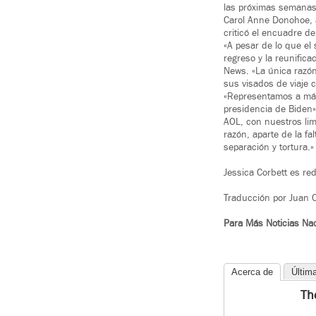
las próximas semanas
Carol Anne Donohoe, a
criticó el encuadre d
«A pesar de lo que el 
regreso y la reunific
News. «La única razón
sus visados de viaje c
«Representamos a más 
presidencia de Biden»
AOL, con nuestros lim
razón, aparte de la fa
separación y tortura.»
Jessica Corbett es r
Traducción por Juan C
Para Más Noticias Na
Acerca de
Últim
Th