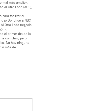
ormal más amplio».
sa Al Otro Lado (AOL),
para facilitar el
», dijo Donohoe a NBC
 Al Otro Lado negoció
ión».
o el primer día de la
nte compleja, pero
ijos. No hay ninguna
 día más de