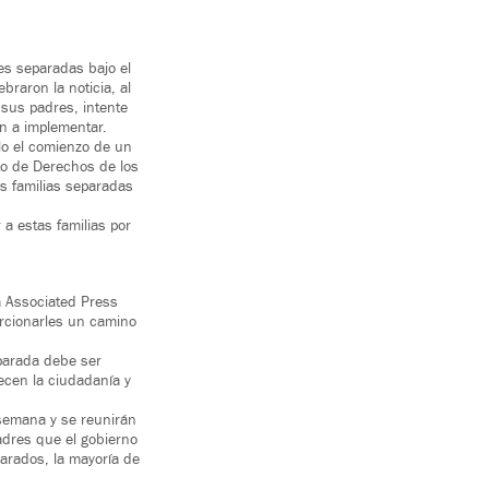
es separadas bajo el
raron la noticia, al
 sus padres, intente
an a implementar.
lo el comienzo de un
to de Derechos de los
as familias separadas
 a estas familias por
a Associated Press
orcionarles un camino
separada debe ser
ecen la ciudadanía y
 semana y se reunirán
adres que el gobierno
parados, la mayoría de