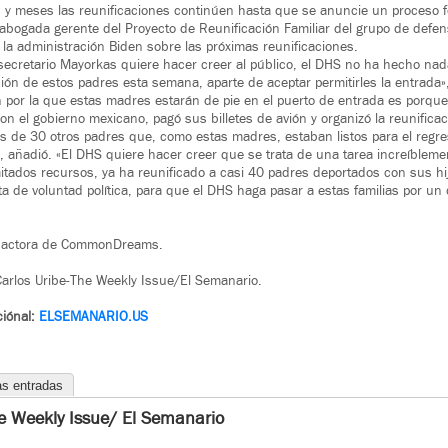
 y meses las reunificaciones continúen hasta que se anuncie un proceso f
bogada gerente del Proyecto de Reunificación Familiar del grupo de defen
e la administración Biden sobre las próximas reunificaciones.
secretario Mayorkas quiere hacer creer al público, el DHS no ha hecho nada 
ación de estos padres esta semana, aparte de aceptar permitirles la entrada
 por la que estas madres estarán de pie en el puerto de entrada es porque
on el gobierno mexicano, pagó sus billetes de avión y organizó la reunificac
de 30 otros padres que, como estas madres, estaban listos para el regres
, añadió. «El DHS quiere hacer creer que se trata de una tarea increíbleme
itados recursos, ya ha reunificado a casi 40 padres deportados con sus h
lta de voluntad política, para que el DHS haga pasar a estas familias por un
edactora de CommonDreams.
arlos Uribe-The Weekly Issue/El Semanario.
ciónal:
ELSEMANARIO.US
as entradas
e Weekly Issue/ El Semanario