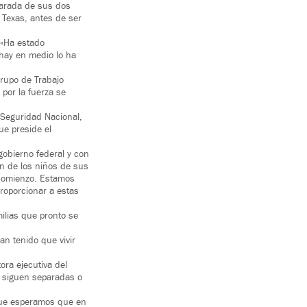
parada de sus dos
 Texas, antes de ser
 «Ha estado
 hay en medio lo ha
Grupo de Trabajo
 por la fuerza se
 Seguridad Nacional,
ue preside el
gobierno federal y con
ón de los niños de sus
l comienzo. Estamos
roporcionar a estas
ilias que pronto se
an tenido que vivir
ra ejecutiva del
e siguen separadas o
 que esperamos que en