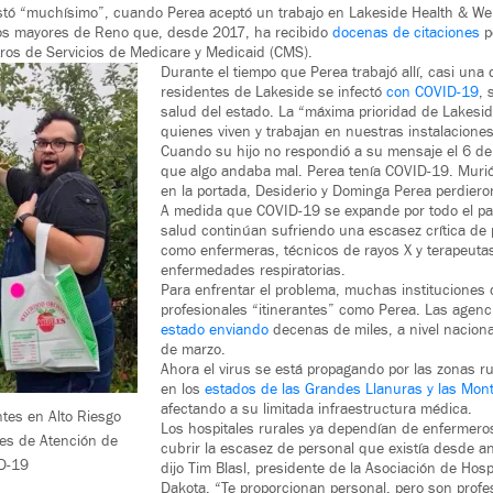
tó “muchísimo”, cuando Perea aceptó un trabajo en Lakeside Health & Wel
tos mayores de Reno que, desde 2017, ha recibido
docenas de citaciones
p
ros de Servicios de Medicare y Medicaid (CMS).
Durante el tiempo que Perea trabajó allí, casi una 
residentes de Lakeside se infectó
con COVID-19
, 
salud del estado. La “máxima prioridad de Lakesid
quienes viven y trabajan en nuestras instalaciones
Cuando su hijo no respondió a su mensaje el 6 de
que algo andaba mal. Perea tenía COVID-19. Murió
en la portada, Desiderio y Dominga Perea perdieron
A medida que COVID-19 se expande por todo el paí
salud continúan sufriendo una escasez crítica de
como enfermeras, técnicos de rayos X y terapeuta
enfermedades respiratorias.
Para enfrentar el problema, muchas institucione
profesionales “itinerantes” como Perea. Las agen
estado enviando
decenas de miles, a nivel naciona
de marzo.
Ahora el virus se está propagando por las zonas r
en los
estados de las Grandes Llanuras y las Mo
afectando a su limitada infraestructura médica.
ntes en Alto Riesgo
Los hospitales rurales ya dependían de enfermeros
nes de Atención de
cubrir la escasez de personal que existía desde a
D-19
dijo Tim Blasl, presidente de la Asociación de Hosp
Dakota. “Te proporcionan personal, pero son profe