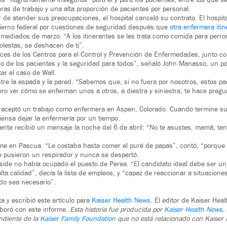
es “flagrantemente inseguras” para él y para los pacientes, entre las que s
ras de trabajo y una alta proporción de pacientes por personal.
r de atender sus preocupaciones, el hospital canceló su contrato. El hospit
ierno federal por cuestiones de seguridad después que
otra enfermera iti
ediados de marzo. “A los itinerantes se les trata como comida para perro
lestas, se deshacen de ti”.
ices de los Centros para el Control y Prevención de Enfermedades, junto c
do de los pacientes y la seguridad para todos”, señaló John Manasso, un por
r el caso de Wall.
tre la espada y la pared. “Sabemos que, si no fuera por nosotros, estos pa
ero ver cómo se enferman unos a otros, a diestra y siniestra, te hace pregun
, aceptó un trabajo como enfermera en Aspen, Colorado. Cuando termine su
iensa dejar la enfermería por un tiempo.
nte recibió un mensaje la noche del 6 de abril: “No te asustes, mamá, te
me en Pascua. “Le costaba hasta comer el puré de papas”, contó, “porque n
e pusieron un respirador y nunca se despertó.
ide no había ocupado el puesto de Perea. “El candidato ideal debe ser un
lta calidad”, decía la lista de empleos, y “capaz de reaccionar a situacion
o sea necesario”.
a y escribió este artículo para
Kaiser Health News
. El editor de Kaiser He
laboró con este informe.
Esta historia fue producida por
Kaiser Health News
,
ndiente de la
Kaiser Family Foundation
que no está relacionado con Kaiser