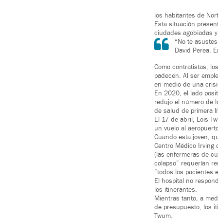
los habitantes de Nor
Esta situación present
ciudades agobiadas y 
“No te asustes
David Perea, 
Como contratistas, lo
padecen. Al ser emple
en medio de una crisi
En 2020, el lado posit
redujo el número de lo
de salud de primera l
El 17 de abril, Lois 
un vuelo al aeropuert
Cuando esta joven, qu
Centro Médico Irving 
(las enfermeras de cu
colapso” requerían r
“todos los pacientes e
El hospital no respon
los itinerantes.
Mientras tanto, a me
de presupuesto, los i
Twum.