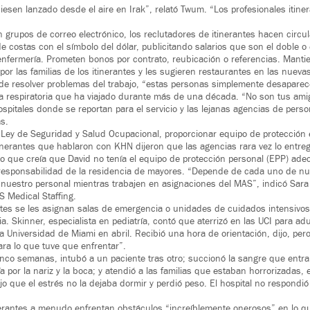
esen lanzado desde el aire en Irak”, relató Twum. “Los profesionales itine
 grupos de correo electrónico, los reclutadores de itinerantes hacen circul
e costas con el símbolo del dólar, publicitando salarios que son el doble o e
enfermería. Prometen bonos por contrato, reubicación o referencias. Mant
n por las familias de los itinerantes y les sugieren restaurantes en las nuev
 de resolver problemas del trabajo, “estas personas simplemente desapare
a respiratoria que ha viajado durante más de una década. “No son tus ami
ospitales donde se reportan para el servicio y las lejanas agencias de pers
as.
 Ley de Seguridad y Salud Ocupacional, proporcionar equipo de protección
itinerantes que hablaron con KHN dijeron que las agencias rara vez lo entre
ijo que creía que David no tenía el equipo de protección personal (EPP) a
responsabilidad de la residencia de mayores. “Depende de cada uno de nue
 nuestro personal mientras trabajen en asignaciones del MAS”, indicó Sara
 Medical Staffing.
antes se les asignan salas de emergencia o unidades de cuidados intensivos
a. Skinner, especialista en pediatría, contó que aterrizó en las UCI para ad
a Universidad de Miami en abril. Recibió una hora de orientación, dijo, per
ra lo que tuve que enfrentar”.
nco semanas, intubó a un paciente tras otro; succionó la sangre que entr
ía por la nariz y la boca; y atendió a las familias que estaban horrorizadas,
o que el estrés no la dejaba dormir y perdió peso. El hospital no respondió 
nerantes a menudo enfrentan obstáculos “increíblemente onerosos” en lo qu