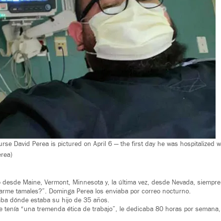
urse David Perea is pictured on April 6 — the first day he was hospitalized
erea)
ó desde Maine, Vermont, Minnesota y, la última vez, desde Nevada, siempr
rme tamales?”. Dominga Perea los enviaba por correo nocturno.
aba dónde estaba su hijo de 35 años.
te tenía “una tremenda ética de trabajo”, le dedicaba 80 horas por semana,