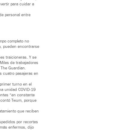
vertir para cuidar a
 de personal entre
empo completo no
ia, pueden encontrarse
nes traicioneras. Y se
 Miles de trabajadores
 The Guardian.
as cuatro pasajeras en
primer turno en el
 una unidad COVID-19
entes “en constante
, contó Twum, porque
ratamiento que reciben
spedidos por recortes
 más enfermos, dijo