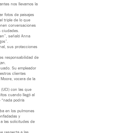
rantes nos llevamos la
ar fotos de paisajes
l triple de lo que
ienen conversaciones
as ciudades.
cen”, señaló Anna
gos”.
onal, sus protecciones
 es responsabilidad de
gan.
decuado. Su empleador
stros clientes
 Moore, vocera de la
 (UCI) con las que
ultos cuando llegó al
o “nada podría
aba en los pulmones
 enfadadas y
a las solicitudes de
e respecta a las