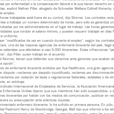
ncias por enfermedad o la compensación laboral a la que tienen derecho en v
as, explicó Nathan Piller, abogado de Schneider Wallace Cottrell Konecky
 de empleo.
horas trabajadas está fuera de su control, dijo Skinner. Los contratos rev
rantes a trabajar un número determinado de horas, pero sólo se garantiza u
robadas por los administradores en el lugar de trabajo. Las horas garanti
dades que rondan el salario mínimo, y pueden requerir trabajar en días f
a uniforme.
ser “modificados de vez en cuando durante el empleo”, según los contrato
re, una de las mayores agencias de enfermería itinerante del país, llegó 
es salariales que afectaban a casi 9,000 itinerantes. Estas infracciones “p
a”, dijo Piller, quien trabajó en el acuerdo.
tó Skinner, tienen que defender sus derechos ante gerentes que acaban de
a opción”.
tos de enfermería itinerante emitidos por Aya Healthcare, una gran agencia
r disputa —reclamos por despido injustificado; reclamos por discriminación
 reclamos por violación de leyes o regulaciones federales, estatales o de ot
rte, en arbitraje.
Sindicato Internacional de Empleados de Servicios, la Asociación American
de Enfermeras Unidas dijeron que sus miembros han sido suspendidos, o d
res itinerantes por hablar con los medios de comunicación, publicar en re
nera su preocupación ante prácticas injustas.
rimentado enfermero itinerante, lo ha sufrido en primera persona. En julio,
ital Piedmont Henry de Stockbridge, Georgia, Wall dijo que informó a los a