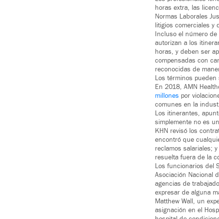
horas extra, las lice
Normas Laborales Just
litigios comerciales y
Incluso el número de 
autorizan a los itine
horas, y deben ser ap
compensadas con canti
reconocidas de maner
Los términos pueden 
En 2018, AMN Healthca
millones
por violacion
comunes en la industri
Los itinerantes, apun
simplemente no es un
KHN revisó los contra
encontró que cualquie
reclamos salariales; y
resuelta fuera de la co
Los funcionarios del 
Asociación Nacional 
agencias de trabajado
expresar de alguna ma
Matthew Wall, un expe
asignación en el Hosp