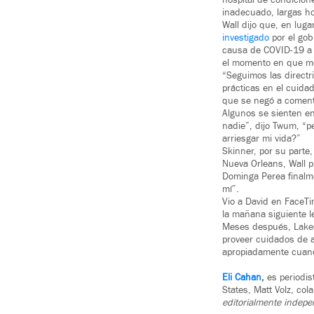
hospital de condicion
inadecuado, largas ho
Wall dijo que, en luga
investigado
por el gob
causa de COVID-19 a m
el momento en que mo
“Seguimos las directr
prácticas en el cuida
que se negó a comenta
Algunos se sienten en
nadie”, dijo Twum, “p
arriesgar mi vida?”
Skinner, por su parte
Nueva Orleans, Wall p
Dominga Perea finalme
mí”.
Vio a David en FaceTi
la mañana siguiente l
Meses después, Lakes
proveer cuidados de a
apropiadamente cuand
Eli Cahan
,
es periodist
States, Matt Volz, co
editorialmente indepe