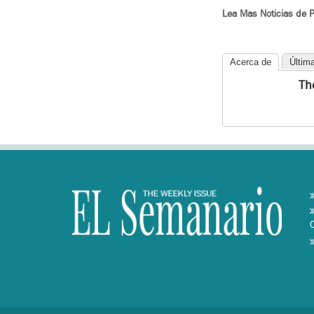
Lea Mas Noticias de 
Acerca de
Últim
Th