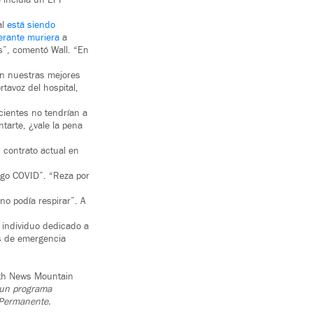
e incluía un EPP
al
está siendo
nerante muriera
a
s”, comentó Wall. “En
on nuestras mejores
tavoz del hospital,
cientes no tendrían a
tarte, ¿vale la pena
 contrato actual en
ngo COVID”. “Reza por
o podía respirar”. A
 individuo dedicado a
es de emergencia
alth News Mountain
 un programa
 Permanente.