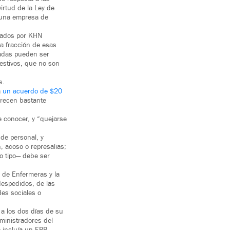
irtud de la Ley de
, una empresa de
isados por KHN
na fracción de esas
zadas pueden ser
estivos, que no son
s.
a
un acuerdo de $20
arecen bastante
 conocer, y “quejarse
 de personal, y
, acoso o represalias;
ro tipo— debe ser
a de Enfermeras y la
espedidos, de las
des sociales o
 a los dos días de su
dministradores del