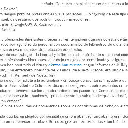
señaló. “Nuestros hospitales están dispuestos a in
th Dakota”.
a riesgos para los profesionales y sus pacientes. El ping-pong de este tipo
pueblos desatendidos podría introducir infecciones.
, mamá, tengo COVID. Reza por mí”.
Enfermero
s profesionales itinerantes a veces sufren tensiones que sus colegas de ti
ados por agencias de personal con sede a miles de kilómetros de distanc
s sin apoyo ni equipos de protección adecuados.
ivo de sus trabajos —la libertad y la flexibilidad— sufrió ante unas condicio
s profesionales itinerantes: el trabajo es agotador, complicado y peligroso.
ínea han contraído el virus y
cientos han muerto
, según informes de KHN y
Twum, una enfermera itinerante de 23 años, de Nueva Orleans, era una de l
o John F. Kennedy de Nueva York.
e se define “adicta a la adrenalina y en busca de aventuras”, acudió a su 
de la Universidad de Columbia, dijo que le asignaron cuatro pacientes en
idados intensivos suelen atender a dos o tres pacientes). Como estos paci
esucitaciones e intubaciones, “prácticamente no había nadie que ayudara”
ran críticos”.
dió a las solicitudes de comentarios sobre las condiciones de trabajo y el t
dida que los empleados del hospital se enfermaban, renunciaban o eran de
tinerantes tomaban el relevo. Se les asignaron más pacientes y también los