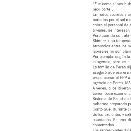
“Fue como si nos hubi
peor parte”.
En redes sociales y en
bañados por el sol o d
cobra el personal de 
triviales, se interesa
Pero cuando se trata
Skinner, una terapeut
Atrapados entre los h
laborales no son clar
Por ejemplo, según la
la agencia, pero los 
La familia de Perea d
aseguró que eso era 
proporcionar el EPP a
agencia de Perea, MAS
A veces, a los itiner
tienen poca experienci
Sistema de Salud de l
haberme preparado pa
Contó que, durante ci
de los pacientes y sal
asustadas. Skinner dij
comentarios.
Los profesionales iti