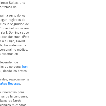
lness Suites, una
or temas de
quinta parte de los
según registros de
e es la seguridad de
”, declaró un vocero.
 abril, Dominga supo
 días después. (Foto
 a su hijo, David).
s, los sistemas de
 personal no médico,
s expertos en
s dependen de
cias de personal
han
l, desde los brotes
urales, especialmente
ntañas Rocosas
,
 itinerantes para
ntes de la pandemia,
itales de North
sionales muy caros”,