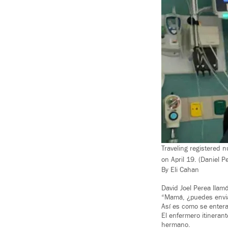
Traveling registered n
on April 19. (Daniel P
By Eli Cahan
David Joel Perea llam
“Mamá, ¿puedes envia
Así es como se enter
El enfermero itineran
hermano.