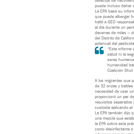
defectos de nacimient
puede incluso dañar
La EPA basó su inform
que puede albergar ha
halló a GEO responsabl
al día durante un per
decenas de miles — de
del Distrito de Calif
potencial del pesticida
“Este informe 
salud ni la se
seres humanos
humanidad bás
Coalición Shut
A los migrantes que p
de 32 onzas y baldes 
necesidad de usar un 
proporcionó un par d
requisitos separados 
custodia aplicando el 
La EPA también dijo 
una mezcla que estaba
la EPA sobre esta prá
como desinfectante o 