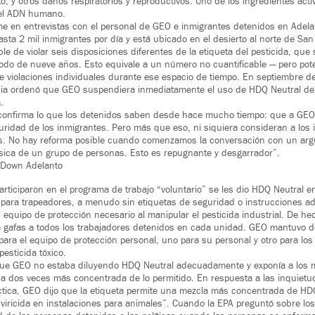
o, y otros daños respiratorios y reproductivos. Uno de los ingredientes act
 el ADN humano.
e en entrevistas con el personal de GEO e inmigrantes detenidos en Adelan
sta 2 mil inmigrantes por día y está ubicado en el desierto al norte de Sa
e de violar seis disposiciones diferentes de la etiqueta del pesticida, que 
íodo de nueve años. Esto equivale a un número no cuantificable — pero pot
 violaciones individuales durante ese espacio de tiempo. En septiembre d
ornia ordenó que GEO suspendiera inmediatamente el uso de HDQ Neutral d
.
confirma lo que los detenidos saben desde hace mucho tiempo: que a GEO 
guridad de los inmigrantes. Pero más que eso, ni siquiera consideran a los
. No hay reforma posible cuando comenzamos la conversación con un arg
ica de un grupo de personas. Esto es repugnante y desgarrador”.
 Down Adelanto
articiparon en el programa de trabajo “voluntario” se les dio HDQ Neutral e
para trapeadores, a menudo sin etiquetas de seguridad o instrucciones ad
equipo de protección necesario al manipular el pesticida industrial. De he
e gafas a todos los trabajadores detenidos en cada unidad. GEO mantuvo 
para el equipo de protección personal, uno para su personal y otro para lo
pesticida tóxico.
que GEO no estaba diluyendo HDQ Neutral adecuadamente y exponía a los m
 dos veces más concentrada de lo permitido. En respuesta a las inquietud
ctica, GEO dijo que la etiqueta permite una mezcla más concentrada de HD
viricida en instalaciones para animales”. Cuando la EPA preguntó sobre lo