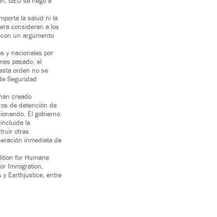
man, GEO se negó a
porta la salud ni la
iera consideran a los
 con un argumento
es y nacionales por
mes pasado, el
 esta orden no se
 de Seguridad
 han creado
ros de detención de
ionando. El gobierno
incluida la
truir otras
iberación inmediata de
lition for Humane
or Immigration,
 y Earthjustice, entre