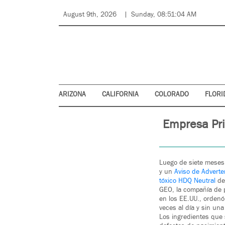
August 9th, 2026
Sunday, 08:51:04 AM
ARIZONA
CALIFORNIA
COLORADO
FLORI
Empresa Pri
Luego de siete meses 
y un
Aviso de Adverten
tóxico HDQ Neutral
den
GEO, la compañía de p
en los EE.UU., ordenó
veces al día y sin un
Los ingredientes que