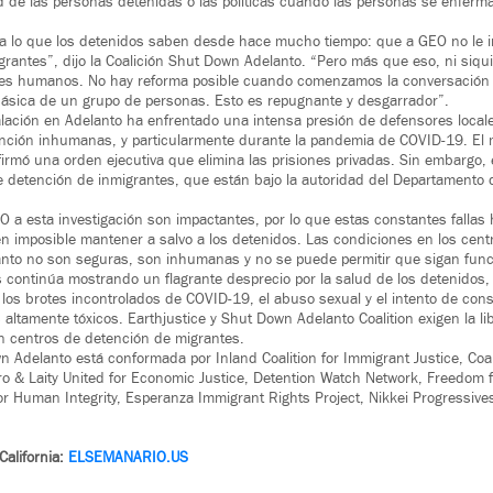
d de las personas detenidas o las políticas cuando las personas se enfer
a lo que los detenidos saben desde hace mucho tiempo: que a GEO no le im
grantes”, dijo la Coalición Shut Down Adelanto. “Pero más que eso, ni siqu
res humanos. No hay reforma posible cuando comenzamos la conversación
ásica de un grupo de personas. Esto es repugnante y desgarrador”.
alación en Adelanto ha enfrentado una intensa presión de defensores local
ención inhumanas, y particularmente durante la pandemia de COVID-19. El 
firmó una orden ejecutiva que elimina las prisiones privadas. Sin embargo,
de detención de inmigrantes, que están bajo la autoridad del Departamento
 a esta investigación son impactantes, por lo que estas constantes fallas
 imposible mantener a salvo a los detenidos. Las condiciones en los cent
nto no son seguras, son inhumanas y no se puede permitir que sigan func
 continúa mostrando un flagrante desprecio por la salud de los detenidos, 
, los brotes incontrolados de COVID-19, el abuso sexual y el intento de cons
s altamente tóxicos. Earthjustice y Shut Down Adelanto Coalition exigen la l
n centros de detención de migrantes.
n Adelanto está conformada por Inland Coalition for Immigrant Justice, Coa
ro & Laity United for Economic Justice, Detention Watch Network, Freedom f
or Human Integrity, Esperanza Immigrant Rights Project, Nikkei Progressives
California:
ELSEMANARIO.US