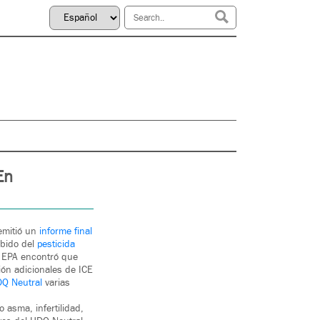
En
 emitió un
informe final
ebido del
pesticida
a EPA encontró que
ón adicionales de ICE
Q Neutral
varias
asma, infertilidad,