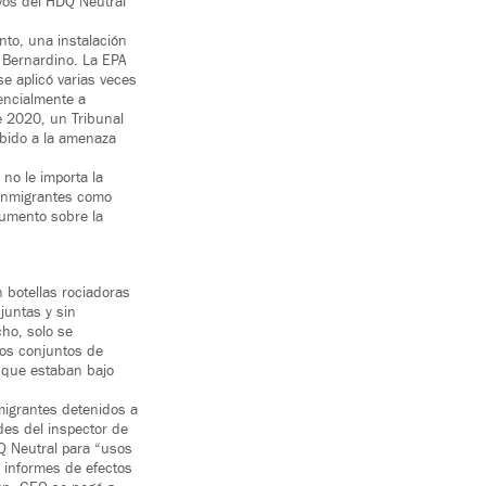
ivos del HDQ Neutral
to, una instalación
n Bernardino. La EPA
se aplicó varias veces
encialmente a
e 2020, un Tribunal
ebido a la amenaza
no le importa la
 inmigrantes como
umento sobre la
n botellas rociadoras
juntas y sin
cho, solo se
dos conjuntos de
s que estaban bajo
igrantes detenidos a
es del inspector de
Q Neutral para “usos
s informes de efectos