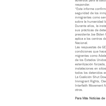
adversos para la salu
responder.
“Este informe confirm
seguridad de los inmi
inmigrantes como se
sobre la humanidad b
Durante años, la inst
sus prácticas de det
presidente Joe Biden 
aplica a los centros 
Nacional.
Las respuestas de GEO
condiciones que hacen
migrantes como Adela
de los Estados Unidos
esterilización forzada
instalaciones en sitio
todos los detenidos e
La Coalición Shut Dow
Immigrant Rights, Cle
Interfaith Movement f
otros.
Para Más Noticias de 