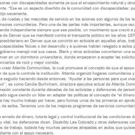
sonas con discapacidades aumenta ya que el envejecimiento natural y otro
ente. “Ese es un aspecto divertido de la comunidad con discapacidades: p
dijo secamente.
s de ruedas y las mascotas de servicio en los aviones son algunos de los l
ensores comunitarios. Pero una de las partes más importantes, aunque oscur
ivienda independiente siempre que sea posible, un movimiento que creció a 
rea de Denver que se manifestó contra el transporte público en los años 197
presbiteriano en Denver que se convirtió en activista en aquellos años, tr
scapacidades físicas o del desarrollo y a quienes habían relegado a asilos 
gobierno manejó mal sus casos. Blank y otros activistas convirtieron una sec
ver en un dormitorio universitario, donde empezaron a aceptar las solicitu
nciertos de rock y mejor comida.
 crear Atlantis Communities, la cual promueve el concepto de que el apoy
r de que lo controle la institución. Atlantis organizó hogares comunitarios y
ha seguido haciendo desde entonces. “Ayudar a las personas para que viva
ivir”, es como Candie Burhnham, directora ejecutiva actual de Atlantis Commu
presión constante durante décadas de los activistas y defensores de perso
do sigue siendo un líder en adaptar las políticas al concepto de “el dinero
a hay mucho trabajo por hacer, pero fuimos unos de los primeros en aprobar
 de asilos. Tenemos uno de los mejores programas de servicios comunitario
 enredo de dinero, tutoría legal y control institucional de las condiciones 
y vital, los defensores dicen. Disability Law Colorado y otros defensores c
s de trabajo, todavía hay muchas personas atrapadas en asilos que quisi
ndiente con el apoyo necesario.