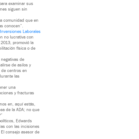
 para examinar sus
ones siguen sin
 la comunidad que en
nas conocen”.
 Inversiones Laborales
ón no lucrativa con
n 2013, promovió la
litación física o de
 negativas de
lirse de asilos y
o de centros en
durante las
tener una
ciones y fracturas
nos en, aquí estás,
ea de la ADA; no que
?”
olíticos, Edwards
das con las incisiones
. El consejo asesor de