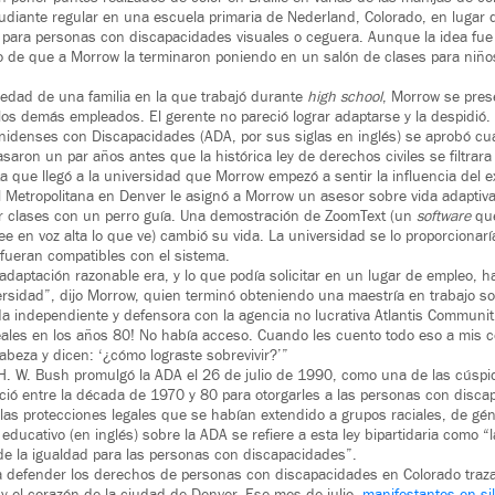
udiante regular en una escuela primaria de Nederland, Colorado, en lugar 
 para personas con discapacidades visuales o ceguera. Aunque la idea fue 
o de que a Morrow la terminaron poniendo en un salón de clases para niñ
iedad de una familia en la que trabajó durante
high school
, Morrow se prese
los demás empleados. El gerente no pareció lograr adaptarse y la despidió.
nidenses con Discapacidades (ADA, por sus siglas en inglés) se aprobó c
aron un par años antes que la histórica ley de derechos civiles se filtrara 
a que llegó a la universidad que Morrow empezó a sentir la influencia del 
l Metropolitana en Denver le asignó a Morrow un asesor sobre vida adaptiva
ar clases con un perro guía. Una demostración de ZoomText (un
software
que
lee en voz alta lo que ve) cambió su vida. La universidad se lo proporcionar
fueran compatibles con el sistema.
adaptación razonable era, y lo que podía solicitar en un lugar de empleo, 
ersidad”, dijo Morrow, quien terminó obteniendo una maestría en trabajo so
nda independiente y defensora con la agencia no lucrativa Atlantis Communit
eales en los años 80! No había acceso. Cuando les cuento todo eso a mis c
abeza y dicen: ‘¿cómo lograste sobrevivir?’”
 H. W. Bush promulgó la ADA el 26 de julio de 1990, como una de las cúsp
eció entre la década de 1970 y 80 para otorgarles a las personas con dis
 las protecciones legales que se habían extendido a grupos raciales, de gén
educativo (en inglés) sobre la ADA se refiere a esta ley bipartidaria como “
de la igualdad para las personas con discapacidades”.
a defender los derechos de personas con discapacidades en Colorado traza
y el corazón de la ciudad de Denver. Ese mes de julio,
manifestantes en si