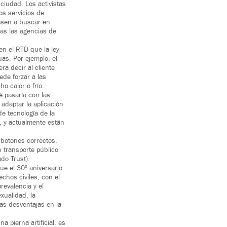
ciudad. Los activistas
os servicios de
asen a buscar en
as las agencias de
n el RTD que la ley
as. Por ejemplo, el
ra decir al cliente
de forzar a las
 calor o frío.
é pasaría con las
adaptar la aplicación
de tecnología de la
n, y actualmente están
botones correctos,
 transporte público
do Trust).
ue el 30º aniversario
hos civiles, con el
revalencia y el
exualidad, la
as desventajas en la
a pierna artificial, es