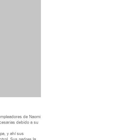
s empleadores de Naomi
ecesarias debido a su
pa, y ahí sus
ntrol. Sus padres la