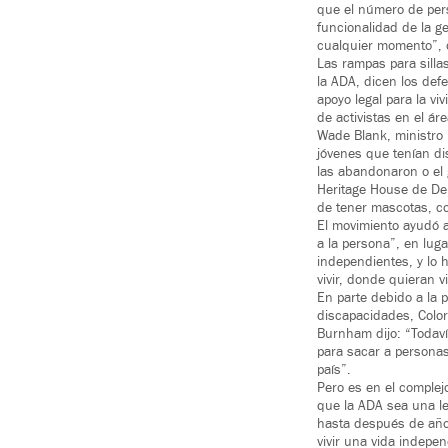
que el número de per
funcionalidad de la g
cualquier momento”, 
Las rampas para silla
la ADA, dicen los def
apoyo legal para la v
de activistas en el á
Wade Blank, ministro 
jóvenes que tenían di
las abandonaron o el 
Heritage House de Den
de tener mascotas, co
El movimiento ayudó a
a la persona”, en luga
independientes, y lo 
vivir, donde quieran v
En parte debido a la 
discapacidades, Colora
Burnham dijo: “Todaví
para sacar a personas
país”.
Pero es en el complejo
que la ADA sea una le
hasta después de año
vivir una vida indepe