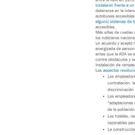
instalaron frente a un
detenerse en la inter
autobuses accesibles 
alguno) sistemas de t
accesibles.
Más sillas de ruedas 
los noticieros nacion
un acuerdo y aceptó 
energizada de persona
antes que la ADA se a
contra obstáculos y s
instalación de rampas 
Los
aspectos revoluci
Los empleadore
contratación, l
discriminación 
Los empleadore
“adaptaciones 
de la población
Los hoteles, re
razonables para
La construcción