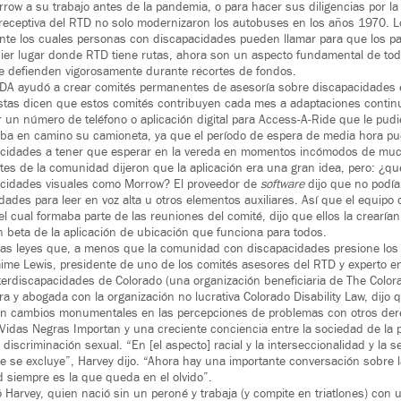
row a su trabajo antes de la pandemia, o para hacer sus diligencias por la 
receptiva del RTD no solo modernizaron los autobuses en los años 1970. L
nte los cuales personas con discapacidades pueden llamar para que los p
ier lugar donde RTD tiene rutas, ahora son un aspecto fundamental de tod
se defienden vigorosamente durante recortes de fondos.
ADA ayudó a crear comités permanentes de asesoría sobre discapacidades e
vistas dicen que estos comités contribuyen cada mes a adaptaciones continu
 un número de teléfono o aplicación digital para Access-A-Ride que le pudie
ba en camino su camioneta, ya que el período de espera de media hora pue
cidades a tener que esperar en la vereda en momentos incómodos de mucho
tes de la comunidad dijeron que la aplicación era una gran idea, pero: ¿qu
cidades visuales como Morrow? El proveedor de
software
dijo que no podía 
idades para leer en voz alta u otros elementos auxiliares. Así que el equipo 
l cual formaba parte de las reuniones del comité, dijo que ellos la crearía
 beta de la aplicación de ubicación que funciona para todos.
as leyes que, a menos que la comunidad con discapacidades presione los 
aime Lewis, presidente de uno de los comités asesores del RTD y experto en
nterdiscapacidades de Colorado (una organización beneficiaria de The Colora
a y abogada con la organización no lucrativa Colorado Disability Law, dijo q
on cambios monumentales en las percepciones de problemas con otros derec
Vidas Negras Importan y una creciente conciencia entre la sociedad de la p
 discriminación sexual. “En [el aspecto] racial y la interseccionalidad y la s
e se excluye”, Harvey dijo. “Ahora hay una importante conversación sobre l
d siempre es la que queda en el olvido”.
 Harvey, quien nació sin un peroné y trabaja (y compite en triatlones) con un