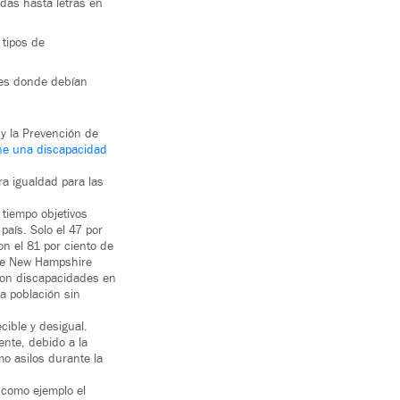
das hasta letras en
 tipos de
ares donde debían
y la Prevención de
ene una discapacidad
a igualdad para las
 tiempo objetivos
país. Solo el 47 por
n el 81 por ciento de
 de New Hampshire
 con discapacidades en
a población sin
ible y desigual.
ente, debido a la
o asilos durante la
 como ejemplo el