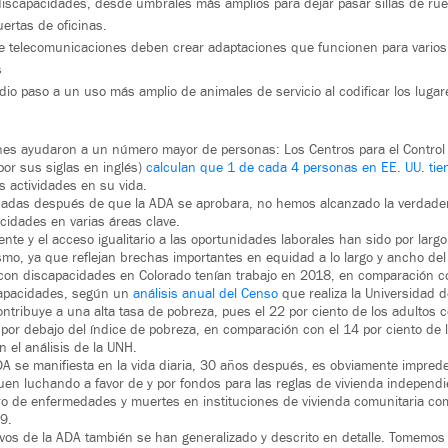
iscapacidades, desde umbrales más amplios para dejar pasar sillas de rue
uertas de oficinas.
de telecomunicaciones deben crear adaptaciones que funcionen para varios
s
dio paso a un uso más amplio de animales de servicio al codificar los lug
nes ayudaron a un número mayor de personas: Los Centros para el Control 
or sus siglas en inglés)
calculan que 1 de cada 4 personas en EE. UU. ti
s actividades en su vida.
cadas después de que la ADA se aprobara, no hemos alcanzado la verdader
idades en varias áreas clave.
nte y el acceso igualitario a las oportunidades laborales han sido por largo
smo, ya que reflejan brechas importantes en equidad a lo largo y ancho del 
 con discapacidades en Colorado tenían trabajo en 2018, en comparación co
capacidades, según un
análisis anual del Censo
que realiza la Universidad
ntribuye a una alta tasa de pobreza, pues el 22 por ciento de los adultos
 por debajo del índice de pobreza, en comparación con el 14 por ciento de l
 el análisis de la UNH.
 se manifiesta en la vida diaria, 30 años después, es obviamente impredec
uen luchando a favor de y por fondos para las reglas de vivienda independi
o de enfermedades y muertes en instituciones de vivienda comunitaria com
9.
tivos de la ADA también se han generalizado y descrito en detalle. Tomemos