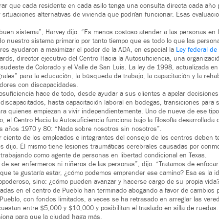
ar que cada residente en cada asilo tenga una consulta directa cada año
situaciones alternativas de vivienda que podrían funcionar. Esas evaluaci
 buen sistema”, Harvey dijo. “Es menos costoso atender a las personas en
ido nuestro sistema primario por tanto tiempo que es todo lo que las perso
ores ayudaron a maximizar el poder de la ADA, en especial la
Ley federal de
dwards, director ejecutivo del Centro Hacia la Autosuficiencia, una organizaci
l sudeste de Colorado y el Valle de San Luis. La ley de 1998, actualizada e
rales” para la educación, la búsqueda de trabajo, la capacitación y la rehabi
adores con discapacidades.
tosuficiencia hace de todo, desde ayudar a sus clientes a apelar decisiones
 discapacitados, hasta capacitación laboral en bodegas, transiciones para sa
ara quienes empiezan a vivir independientemente. Uno de nueve de ese tip
, el Centro Hacia la Autosuficiencia funciona bajo la filosofía desarrollada 
os años 1970 y 80: “Nada sobre nosotros sin nosotros”.
r ciento de los empleados e integrantes del consejo de los centros deben 
 dijo. Él mismo tiene lesiones traumáticas cerebrales causadas por conmo
 trabajando como agente de personas en libertad condicional en Texas.
de ser enfermeros ni niñeros de las personas”, dijo. “Tratamos de enfocar
que te gustaría estar, ¿cómo podemos emprender ese camino? Esa es la id
dopoderoso, sino: ¿cómo pueden avanzar y hacerse cargo de su propia vida
radas en el centro de Pueblo han terminado abogando a favor de cambios p
Pueblo, con fondos limitados, a veces se ha retrasado en arreglar las vere
uestan entre $5,000 y $10,000 y posibilitan el traslado en silla de ruedas
siona para que la ciudad haga más.