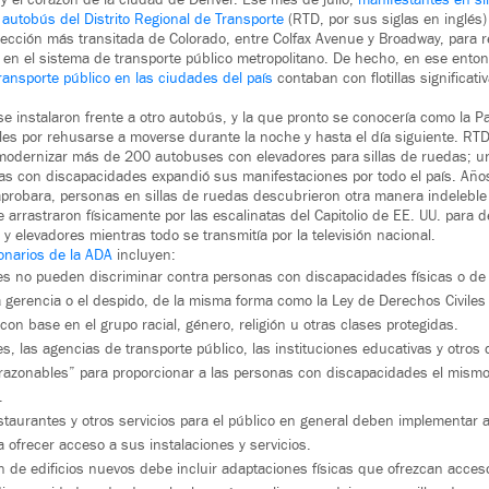
 autobús del Distrito Regional de Transporte
(RTD, por sus siglas en inglés
sección más transitada de Colorado, entre Colfax Avenue y Broadway, para res
en el sistema de transporte público metropolitano. De hecho, en ese ento
ransporte público en las ciudades del país
contaban con flotillas significat
se instalaron frente a otro autobús, y la que pronto se conocería como la Pa
ales por rehusarse a moverse durante la noche y hasta el día siguiente. R
modernizar más de 200 autobuses con elevadores para sillas de ruedas; 
s con discapacidades expandió sus manifestaciones por todo el país. Años
probara, personas en sillas de ruedas descubrieron otra manera indeleble
e arrastraron físicamente por las escalinatas del Capitolio de EE. UU. para 
y elevadores mientras todo se transmitía por la televisión nacional.
onarios de la ADA
incluyen:
s no pueden discriminar contra personas con discapacidades físicas o de 
a gerencia o el despido, de la misma forma como la Ley de Derechos Civiles
con base en el grupo racial, género, religión u otras clases protegidas.
s, las agencias de transporte público, las instituciones educativas y otro
razonables” para proporcionar a las personas con discapacidades el mismo
.
staurantes y otros servicios para el público en general deben implementar
 ofrecer acceso a sus instalaciones y servicios.
 de edificios nuevos debe incluir adaptaciones físicas que ofrezcan acceso