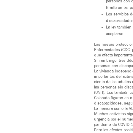
personas con d
Braille en las p
Los servicios 
discapacidade
La ley también 
aceptarse.
Las nuevas proteccio
Enfermedades (CDC, p
que afecta importante
Sin embargo, tres dé
personas con discapac
La vivienda independie
importantes del activi
ciento de los adultos
las personas sin dis
(UNH). Eso también co
Colorado figuran en o
discapacidades, según
La manera como la ADA
Muchos activistas sig
urgencia por el númer
pandemia de COVID-1
Pero los efectos posi