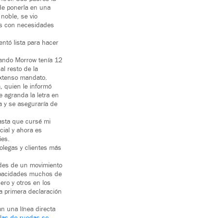
de ponerla en una
noble, se vio
os con necesidades
ntó lista para hacer
uando Morrow tenía 12
al resto de la
extenso mandato.
, quien le informó
 agranda la letra en
ía y se aseguraría de
hasta que cursé mi
cial y ahora es
ies.
olegas y clientes más
ides de un movimiento
capacidades muchos de
ero y otros en los
la primera declaración
n una línea directa
llas de ruedas se