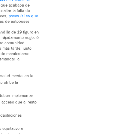
) que acababa de
altar la falta de
nces,
pocos (si es que
ivas de autobuses
ndilla de 19 figuró en
TD rápidamente negoció
una comunidad
 más tarde, justo
 de manifestarse
demandar la
salud mental en la
 prohíbe la
s deben implementar
 acceso que al resto
 adaptaciones
 equitativo a