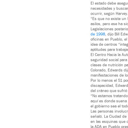
El estado debe asegur
necesidades y buscar 
ocurrir, según Harvey.
“Es que no existe un
asilos, pero ese ha s
Legislaciones posteri
de 1998
, dijo Bill E
oficinas en Pueblo, e
idea de centros “integ
aptitudes para trabaj
El Centro Hacia la Au
seguridad social para
clases de nutrición p
Colorado, Edwards dijo
manifestaciones de l
Por lo menos el 51 po
discapacidad, Edwards
del cráneo que sufrió
“No estamos tratando 
aquí es donde suena 
el gobierno sea el to
Las personas involuc
señaló. La Ciudad de 
en las esquinas que c
la ADA en Pueblo pre