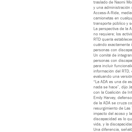
traslado de Naomi Mor
y una administración 
Access-A-Ride, media
camionetas en cualqu
transporte público y 
La perspectiva de la 
no requiere; los acti
RTD quería establecer
cuándo exactamente i
personas con discapa
Un comité de integran
personas con discapa
para incluir funcional
información del RTD, e
evaluando una versión
“La ADA es una de es
nada se hace”, dijo J
con la Coalición de I
Emily Harvey, defensor
de la ADA se cruza c
resurgimiento de Las 
impacto del acoso y la
discapacidad es lo qu
vida, y la discapacida
Una diferencia, señaló