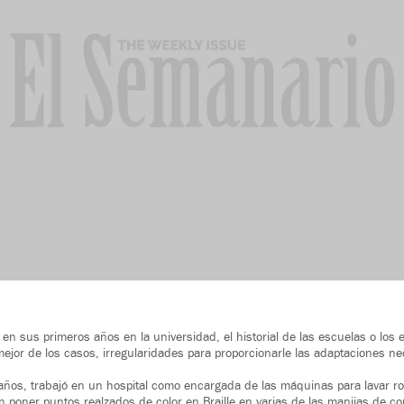
 en sus primeros años en la universidad, el historial de las escuelas o lo
 mejor de los casos, irregularidades para proporcionarle las adaptaciones n
ños, trabajó en un hospital como encargada de las máquinas para lavar ro
n poner puntos realzados de color en Braille en varias de las manijas de co