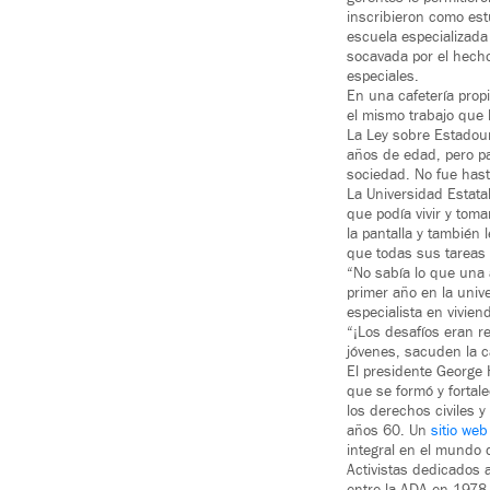
inscribieron como est
escuela especializada
socavada por el hech
especiales.
En una cafetería prop
el mismo trabajo que 
La Ley sobre Estadou
años de edad, pero pas
sociedad. No fue hast
La Universidad Estata
que podía vivir y tom
la pantalla y también 
que todas sus tareas 
“No sabía lo que una 
primer año en la univ
especialista en vivie
“¡Los desafíos eran r
jóvenes, sacuden la c
El presidente George
que se formó y fortal
los derechos civiles y
años 60. Un
sitio web
integral en el mundo 
Activistas dedicados 
entre la ADA en 1978 