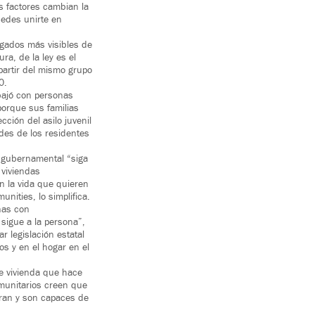
s factores cambian la
uedes unirte en
egados más visibles de
a, de la ley es el
partir del mismo grupo
0.
abajó con personas
porque sus familias
ción del asilo juvenil
des de los residentes
o gubernamental “siga
 viviendas
n la vida que quieren
nities, lo simplifica.
nas con
 sigue a la persona”,
 legislación estatal
s y en el hogar en el
de vivienda que hace
omunitarios creen que
eran y son capaces de