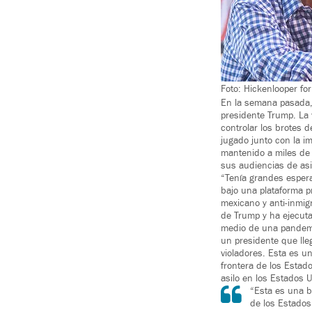
Foto: Hickenlooper fo
En la semana pasada, 
presidente Trump. La
controlar los brotes
jugado junto con la i
mantenido a miles de 
sus audiencias de asil
“Tenía grandes espera
bajo una plataforma p
mexicano y anti-inmi
de Trump y ha ejecuta
medio de una pandemi
un presidente que lle
violadores. Esta es u
frontera de los Esta
asilo en los Estados 
“Esta es una b
de los Estados