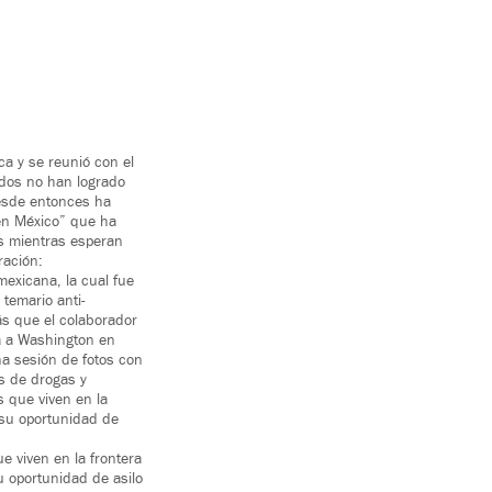
a y se reunió con el
idos no han logrado
desde entonces ha
 en México” que ha
s mientras esperan
ración:
exicana, la cual fue
temario anti-
s que el colaborador
ja a Washington en
 sesión de fotos con
s de drogas y
s que viven en la
 su oportunidad de
e viven en la frontera
 oportunidad de asilo