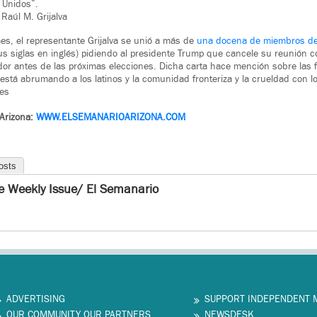
 Unidos”.
Raúl M. Grijalva
mes, el representante Grijalva se unió a más de
una docena de miembros de
s siglas en inglés) pidiendo al presidente Trump que cancele su reunión c
r antes de las próximas elecciones. Dicha carta hace mención sobre las f
 está abrumando a los latinos y la comunidad fronteriza y la crueldad con l
tes
 Arizona:
WWW.ELSEMANARIOARIZONA.COM
osts
e Weekly Issue/ El Semanario
ADVERTISING
SUPPORT INDEPENDENT 
OUR COMMUNITY OUR PARTNERS
NEWSDESK