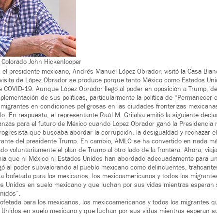
r Colorado John Hickenlooper
el presidente mexicano, Andrés Manuel López Obrador, visitó la Casa Blanc
 visita de López Obrador se produce porque tanto México como Estados Un
 de COVID-19. Aunque López Obrador llegó al poder en oposición a Trump, 
mplementación de sus políticas, particularmente la política de “Permanecer
migrantes en condiciones peligrosas en las ciudades fronterizas mexicana
o. En respuesta, el representante Raúl M. Grijalva emitió la siguiente decla
nzas para el futuro de México cuando López Obrador ganó la Presidencia m
rogresista que buscaba abordar la corrupción, la desigualdad y rechazar el 
grante del presidente Trump. En cambio, AMLO se ha convertido en nada má
do voluntariamente el plan de Trump al otro lado de la frontera. Ahora, via
a que ni México ni Estados Unidos han abordado adecuadamente para una
gó al poder subvalorando al pueblo mexicano como delincuentes, traficante
na bofetada para los mexicanos, los mexicoamericanos y todos los migrante
dos Unidos en suelo mexicano y que luchan por sus vidas mientras esperan
Unidos”.
ofetada para los mexicanos, los mexicoamericanos y todos los migrantes qu
 Unidos en suelo mexicano y que luchan por sus vidas mientras esperan su