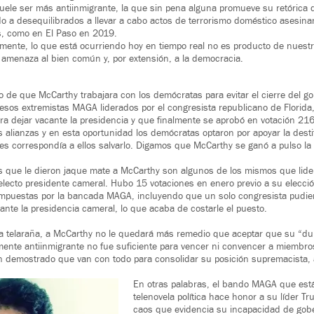
uele ser más antiinmigrante, la que sin pena alguna promueve su retórica d
o a desequilibrados a llevar a cabo actos de terrorismo doméstico asesin
, como en El Paso en 2019.
ente, lo que está ocurriendo hoy en tiempo real no es producto de nuestr
amenaza al bien común y, por extensión, a la democracia.
 de que McCarthy trabajara con los demócratas para evitar el cierre del go
esos extremistas MAGA liderados por el congresista republicano de Florida
ra dejar vacante la presidencia y que finalmente se aprobó en votación 216
ñas alianzas y en esta oportunidad los demócratas optaron por apoyar la des
es correspondía a ellos salvarlo. Digamos que McCarthy se ganó a pulso la 
s que le dieron jaque mate a McCarthy son algunos de los mismos que lide
 electo presidente cameral. Hubo 15 votaciones en enero previo a su elecci
mpuestas por la bancada MAGA, incluyendo que un solo congresista pudier
ante la presidencia cameral, lo que acaba de costarle el puesto.
a telaraña, a McCarthy no le quedará más remedio que aceptar que su “du
amente antiinmigrante no fue suficiente para vencer ni convencer a miembro
 demostrado que van con todo para consolidar su posición supremacista,
En otras palabras, el bando MAGA que está
telenovela política hace honor a su líder T
caos que evidencia su incapacidad de go