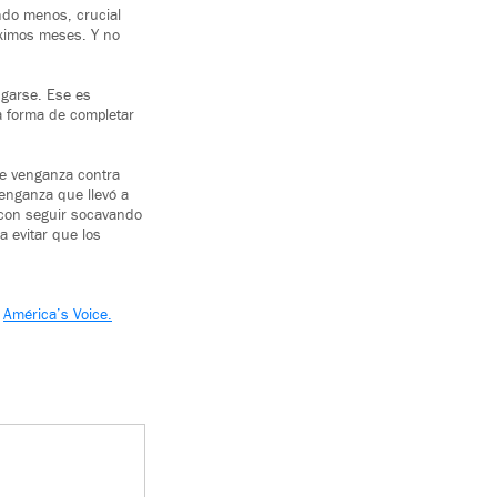
ndo menos, crucial
óximos meses. Y no
ngarse. Ese es
a forma de completar
e venganza contra
venganza que llevó a
con seguir socavando
a evitar que los
e
América’s Voice.