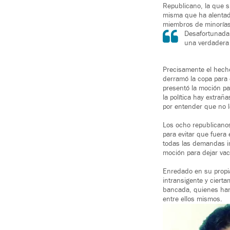
Republicano, la que s
misma que ha alentad
miembros de minorías
Desafortunadam
una verdadera 
Precisamente el hecho
derramó la copa para 
presentó la moción pa
la política hay extra
por entender que no l
Los ocho republicano
para evitar que fuera
todas las demandas i
moción para dejar vac
Enredado en su propi
intransigente y ciert
bancada, quienes han
entre ellos mismos.