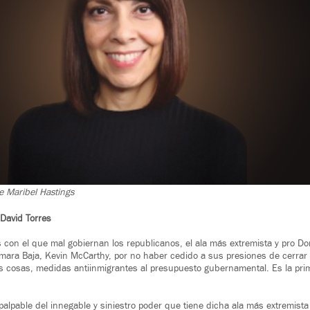
e Maribel Hastings
David Torres
s con el que mal gobiernan los republicanos, el ala más extremista y pro D
ámara Baja, Kevin McCarthy, por no haber cedido a sus presiones de cerrar 
s cosas, medidas antiinmigrantes al presupuesto gubernamental. Es la prime
alpable del innegable y siniestro poder que tiene dicha ala más extremista 