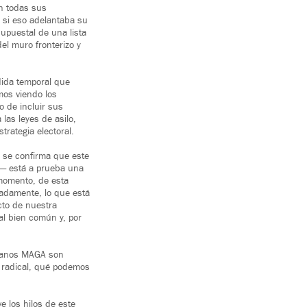
on todas sus
, si eso adelantaba su
upuestal de una lista
el muro fronterizo y
dida temporal que
mos viendo los
o de incluir sus
las leyes de asilo,
rategia electoral.
a se confirma que este
— está a prueba una
momento, de esta
nadamente, lo que está
cto de nuestra
l bien común y, por
licanos MAGA son
e radical, qué podemos
 los hilos de este