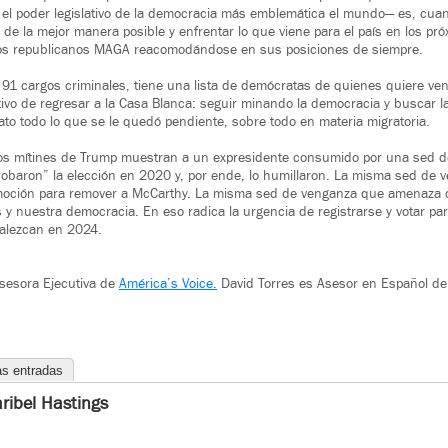
 el poder legislativo de la democracia más emblemática el mundo— es, cua
 de la mejor manera posible y enfrentar lo que viene para el país en los pr
los republicanos MAGA reacomodándose en sus posiciones de siempre.
91 cargos criminales, tiene una lista de demócratas de quienes quiere ve
ivo de regresar a la Casa Blanca: seguir minando la democracia y buscar l
 todo lo que se le quedó pendiente, sobre todo en materia migratoria.
los mítines de Trump muestran a un expresidente consumido por una sed d
robaron” la elección en 2020 y, por ende, lo humillaron. La misma sed de 
 moción para remover a McCarthy. La misma sed de venganza que amenaza 
 y nuestra democracia. En eso radica la urgencia de registrarse y votar par
valezcan en 2024.
Asesora Ejecutiva de
América’s Voice.
David Torres es Asesor en Español d
as entradas
ribel Hastings