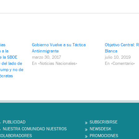
lias
Gobierno Vuelve a su Táctica
Objetivo Central: 
 a la
Antiinmigrante
Blanca
e la SBOE
marzo 30, 2017
julio 10, 2019
 del lado de
En «Noticias Nacionales»
En «Comentario»
Trump y no de
ócratas
PUBLICIDAD
SUBSCRIBIRSE
NUESTRA COMUNIDAD NUESTROS
NEWSDESK
COLABORADORES
PROMOCIONES