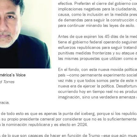
efectiva. Preferían el cierre del gobierno c
implicaciones negativas para la ciudadanía
causa, como la inclusión en la medida pres
de demandas para seguir la construcción d
para continuar minando las leyes de asilo.
Antes de que expiren los 45 días de la me
tiene al gobierno federal operando seguire
esfuerzos republicanos para seguir tratand
punitivas medidas fronterizas y su ataque a 
las mismas propuestas que utilizan como est
En el fondo, con esta nueva movida polític
país —como permanente experimento social
mérica’s Voice
vez más y que todos somos parte de este 
d Torres
nueva era de ejercer la política. Desafortu
ocurriendo hoy en tiempo real no es produ
imaginación, sino una verdadera amenaza a
racia.
o de todo esto es que es apenas la punta del iceberg, porque si los repub
a su propio presidente cameral por considerar que no es lo suficientement
 la nominación republicana y es electo en 2024.
os de lo que son capaces de hacer en función de Trump —ese que aún mueve