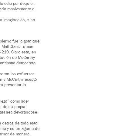
e odio por doquier,
ando masivamente a
a imaginación, sino
bierno fue la gota que
, Matt Gaetz, quien
-210. Claro está, en
titución de McCarthy
antipatía demócrata.
raron los esfuerzos
ón y McCarthy aceptó
a presentar la
reza” como líder
s de su propia
 así sea devorándose
 detrás de toda esta
rump y es un agente de
bernar de manera