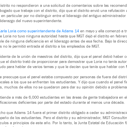
distrito no respondieron a una solicitud de comentarios sobre las recomend
bogado que trabaja con el distrito, dijo que el distrito envió una refutación 
n particular por no distinguir entre el liderazgo del antiguo administrador p
 liderazgo del nuevo superintendente.
Karla Loria como superintendente de Adams 14
en mayo y ella comenzó a tr
 Loria no tuvo ninguna autoridad hasta que MGT dejó el distrito en febrero,
le de ninguna deficiencia en el liderazgo antes de esa fecha. Bajo la dire
s no le permitió entrada al distrito a los empleados de MGT.
dente de la unión de maestros del distrito, dijo que el panel debió haber 
ue el distrito trató de proporcionar para demostrar que Loria no tenía auto
do para hablar de varios temas y que le decían que tenía que hablar con
 preocupa que el panel estaba compuesto por personas de fuera del distri
ocales a los que se enfrentan los estudiantes. Y dijo que cuando el panel f
es, muchos de ellos no se quedaron para dar su opinión debido a problema
atiende a más de 6,000 estudiantes en las áreas de gente trabajadora en e
ificaciones deficientes por parte del estado durante al menos una década.
cho que Adams 14 fuera el primer distrito obligado a ceder su administrac
peño de los estudiantes. Pero el distrito y su administrador, MGT Consultin
los a principios de este año. Por lo tanto, la Junta Estatal de Educación f