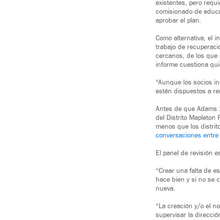
existentes, pero requ
comisionado de educac
aprobar el plan.
Como alternativa, el 
trabajo de recuperació
cercanos, de los que 
informe cuestiona qui
“Aunque los socios ind
estén dispuestos a re
Antes de que Adams 14
del Distrito Mapleton
menos que los distrit
conversaciones entre 
El panel de revisión 
“Crear una falta de es
hace bien y si no se 
nueva.
“La creación y/o el n
supervisar la direcci