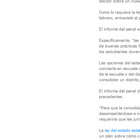
decidir sobre un nuev
Como lo requiere la le
febrero, entrevistó a
El informe del panel s
Específicamente, “las
de buenas prácticas f
los estudiantes dura
Las opciones del estad
convierta en escuela 
de la escuela o del di
consolidar un distrit
El informe del panel 
precedentes.
“Para que la consolid
desempeñándose a nive
requeriría que las jun
La
ley del estado est
un plan sobre cómo cam