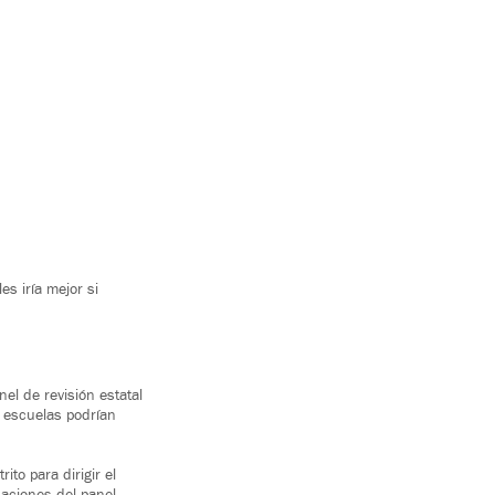
s iría mejor si
el de revisión estatal
s escuelas podrían
ito para dirigir el