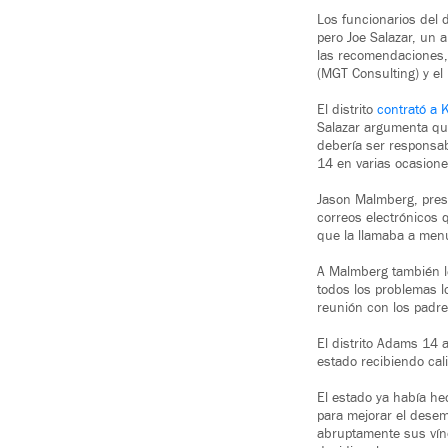
Los funcionarios del 
pero Joe Salazar, un a
las recomendaciones, e
(MGT Consulting) y el
El distrito
contrató a 
Salazar argumenta que
debería ser responsab
14 en varias ocasione
Jason Malmberg, presi
correos electrónicos q
que la llamaba a menu
A Malmberg también le
todos los problemas l
reunión con los padr
El distrito Adams 14 
estado recibiendo cal
El estado ya había he
para mejorar el desem
abruptamente sus víncu