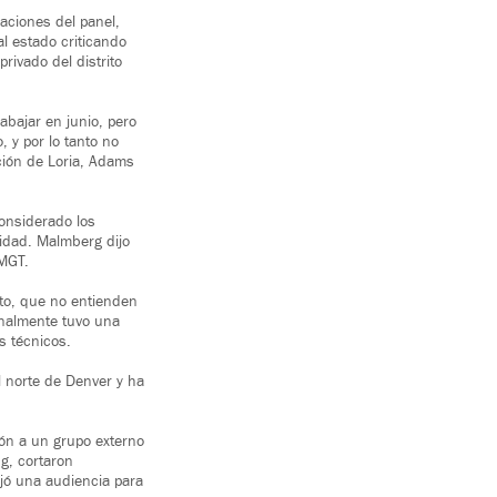
aciones del panel,
al estado criticando
rivado del distrito
abajar en junio, pero
 y por lo tanto no
cción de Loria, Adams
considerado los
ridad. Malmberg dijo
 MGT.
to, que no entienden
inalmente tuvo una
s técnicos.
l norte de Denver y ha
ión a un grupo externo
g, cortaron
ijó una audiencia para