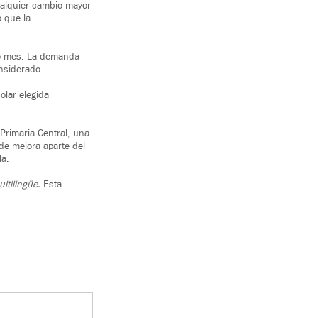
ualquier cambio mayor
 que la
mo mes. La demanda
onsiderado.
olar elegida
Primaria Central, una
de mejora aparte del
la.
ltilingüe.
Esta