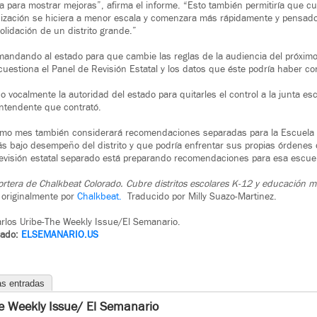
 para mostrar mejoras”, afirma el informe. “Esto también permitiría que c
nización se hiciera a menor escala y comenzara más rápidamente y pensado
olidación de un distrito grande.”
andando al estado para que cambie las reglas de la audiencia del próxi
, cuestiona el Panel de Revisión Estatal y los datos que éste podría haber c
 vocalmente la autoridad del estado para quitarles el control a la junta esc
intendente que contrató.
ximo mes también considerará recomendaciones separadas para la Escuela 
s bajo desempeño del distrito y que podría enfrentar sus propias órdenes 
 revisión estatal separado está preparando recomendaciones para esa escue
ortera de Chalkbeat Colorado. Cubre distritos escolares K-12 y educación mu
 originalmente por
Chalkbeat.
Traducido por Milly Suazo-Martinez.
rlos Uribe-The Weekly Issue/El Semanario.
rado:
ELSEMANARIO.US
as entradas
e Weekly Issue/ El Semanario