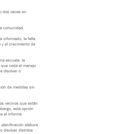
ito dos veces en
 la comunidad.
 informado, la falta
y el crecimiento de
una escuela, la
y que ceda el manejo
e disolver o
ción de medidas sin
itos vecinos que están
bargo, esta opción
e el informe.
planificación elabore
o disolver distritos