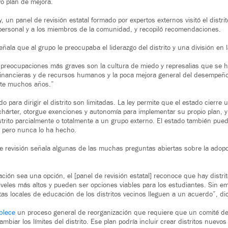
o plan de mejora.
y, un panel de revisión estatal formado por expertos externos visitó el distr
l personal y a los miembros de la comunidad, y recopiló recomendaciones.
eñala que al grupo le preocupaba el liderazgo del distrito y una división en
 preocupaciones más graves son la cultura de miedo y represalias que se ha
inancieras y de recursos humanos y la poca mejora general del desempeño 
nte muchos años.”
o para dirigir el distrito son limitadas. La ley permite que el estado cierre 
chárter, otorgue exenciones y autonomía para implementar su propio plan, 
strito parcialmente o totalmente a un grupo externo. El estado también pued
o, pero nunca lo ha hecho.
de revisión señala algunas de las muchas preguntas abiertas sobre la adop
ación sea una opción, el [panel de revisión estatal] reconoce que hay distr
les más altos y pueden ser opciones viables para los estudiantes. Sin em
tas locales de educación de los distritos vecinos lleguen a un acuerdo”, dic
ablece
un proceso general de reorganización que requiere que un comité de 
biar los límites del distrito. Ese plan podría incluir crear distritos nuevos 