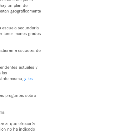
aciones del panel.
hay un plan de
 están geográficamente
ca escuela secundaria
 en tener menos grados
istieran a escuelas de
tendentes actuales y
 las
strito mismo,
y los
has preguntas sobre
ía.
aria, que ofrecería
ción no ha indicado