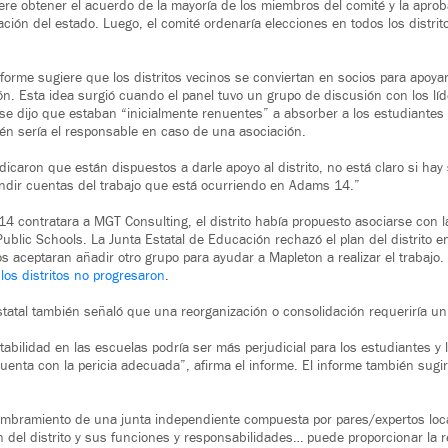
iere obtener el acuerdo de la mayoría de los miembros del comité y la aprob
ión del estado. Luego, el comité ordenaría elecciones en todos los distrit
informe sugiere que los distritos vecinos se conviertan en socios para apo
n. Esta idea surgió cuando el panel tuvo un grupo de discusión con los líde
se dijo que estaban “inicialmente renuentes” a absorber a los estudiantes
én sería el responsable en caso de una asociación.
icaron que están dispuestos a darle apoyo al distrito, no está claro si hay
ndir cuentas del trabajo que está ocurriendo en Adams 14.”
 contratara a MGT Consulting, el distrito había propuesto asociarse con l
 Public Schools. La Junta Estatal de Educación rechazó el plan del distrito
os aceptaran añadir otro grupo para ayudar a Mapleton a realizar el trabajo
los distritos no progresaron
.
estatal también señaló que una reorganización o consolidación requeriría un
tabilidad en las escuelas podría ser más perjudicial para los estudiantes y l
cuenta con la pericia adecuada”, afirma el informe. El informe también sugir
ombramiento de una junta independiente compuesta por pares/expertos local
ón del distrito y sus funciones y responsabilidades… puede proporcionar la 