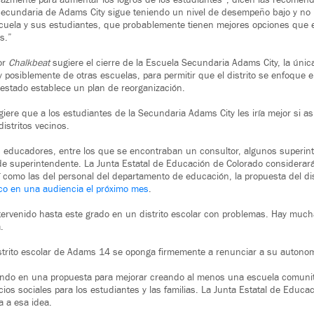
cazmente para aumentar los logros de los estudiantes”, dicen las recomend
secundaria de Adams City sigue teniendo un nivel de desempeño bajo y no 
scuela y sus estudiantes, que probablemente tienen mejores opciones que
s.”
or
Chalkbeat
sugiere el cierre de la Escuela Secundaria Adams City, la úni
, y posiblemente de otras escuelas, para permitir que el distrito se enfoque
 estado establece un plan de reorganización.
ere que a los estudiantes de la Secundaria Adams City les iría mejor si as
stritos vecinos.
s educadores, entre los que se encontraban un consultor, algunos superin
de superintendente. La Junta Estatal de Educación de Colorado considerará
como las del personal del departamento de educación, la propuesta del di
co en una audiencia el próximo mes
.
tervenido hasta este grado en un distrito escolar con problemas. Hay muc
.
strito escolar de Adams 14 se oponga firmemente a renunciar a su autonom
ajando en una propuesta para mejorar creando al menos una escuela comunit
cios sociales para los estudiantes y las familias. La Junta Estatal de Educa
a a esa idea.