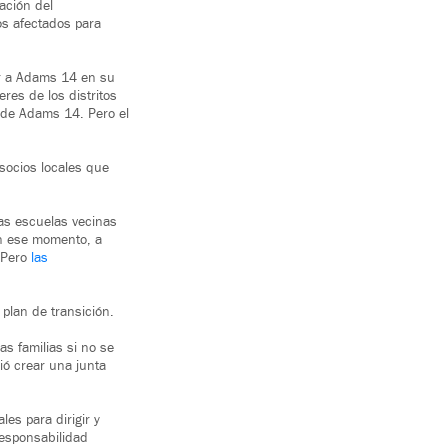
ación del
os afectados para
yar a Adams 14 en su
res de los distritos
 de Adams 14. Pero el
 socios locales que
as escuelas vecinas
 en ese momento, a
. Pero
las
 plan de transición.
as familias si no se
ió crear una junta
es para dirigir y
responsabilidad