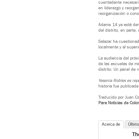
cuentadante necesaria
en liderazgo y reorga
reorganización o cons
Adams 14 ya está dem
del distrito, en parte
Salazar ha cuestionado
localmente y al super
La audiencia del pró
de las escuelas de má
distrito. Un panel de
Yesenia Robles es rep
historia fue publicada
Traducido por Juan Ca
Para Noticias de Colo
Acerca de
Últim
Th