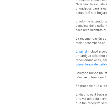
trabajo de cambio efi
“Además, la escuela 
prioridades para la e
cerca [de] sus hogare
El informe obtenido p
completa del distrito
escolares mientras el
La recomendación sugi
mejor desempeño en di
El panel
incluyó a sei
un antiguo asistente 
recomendaciones, así 
comentarios del públi
Colorado nunca ha in
cómo esto funcionaría
Es probable que el di
El distrito está trab
una variedad de servi
qué tan receptiva serí