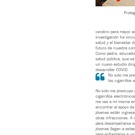
Proteg
cerebro para mayor ad
investigación ha vinc
salud y el bienestar 
futuro de nuestra com
Como padre, educador 
salud pública, que s
un nuevo estudio diri
desarrollar COVID.
No solo me pre
los cigarrillos
No solo me preocupo p
cigarrillos electrónic
me veo a mí misma en 
encontrar el apoyo de
jóvenes están ingresa
otras infracciones. A
para desempeñarse en 
jóvenes llegan a esta
para enfrentarse a un