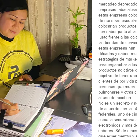
mercadeo depredado
empresas tabacalera
estas empresas coloc
de nuestras escuela
colocarían productos
con sabor justo al la
justo frente a las ca
las tiendas de conve
estas empresas han 
décadas y saben muy
estrategias de marke
para enganchar a los
productos adictivos d
objetivo de tener un
clientes de por vida 
personas que muere
pulmonares y otras 
al uso de nicotina.
No es un secreto y 
de acuerdo con las ú
federales, uno de ci
escuela secundaria e
electrónicos y más de
sabores. Sé de niños
que experimentan y 