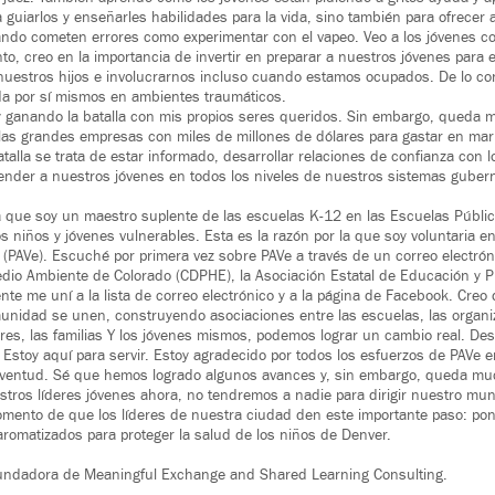
a guiarlos y enseñarles habilidades para la vida, sino también para ofrecer
ndo cometen errores como experimentar con el vapeo. Veo a los jóvenes c
to, creo en la importancia de invertir en preparar a nuestros jóvenes para 
uestros hijos e involucrarnos incluso cuando estamos ocupados. De lo co
da por sí mismos en ambientes traumáticos.
 ganando la batalla con mis propios seres queridos. Sin embargo, queda 
las grandes empresas con miles de millones de dólares para gastar en mar
batalla se trata de estar informado, desarrollar relaciones de confianza con 
ender a nuestros jóvenes en todos los niveles de nuestros sistemas gubern
la que soy un maestro suplente de las escuelas K-12 en las Escuelas Públi
os niños y jóvenes vulnerables. Esta es la razón por la que soy voluntaria e
os (PAVe). Escuché por primera vez sobre PAVe a través de un correo electró
dio Ambiente de Colorado (CDPHE), la Asociación Estatal de Educación y 
te me uní a la lista de correo electrónico y a la página de Facebook. Creo
unidad se unen, construyendo asociaciones entre las escuelas, las organi
dres, las familias Y los jóvenes mismos, podemos lograr un cambio real. D
 Estoy aquí para servir. Estoy agradecido por todos los esfuerzos de PAVe e
ventud. Sé que hemos logrado algunos avances y, sin embargo, queda muc
tros líderes jóvenes ahora, no tendremos a nadie para dirigir nuestro mun
omento de que los líderes de nuestra ciudad den este importante paso: pone
romatizados para proteger la salud de los niños de Denver.
 fundadora de Meaningful Exchange and Shared Learning Consulting.