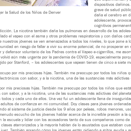
dispositivos dañinos
grave de salud públic
er la Salud de los Niños de Denver
daña el cerebro en de
adolescente, provoc
cognitivos permanent
icción. La nicotina también daña los pulmones en desarrollo de los adoles
ulado el vapeo con el asma y otros problemas respiratorios y con daños car
de nuestros jóvenes se ven amenazados a todos los niveles, lo que pone a lo
unidad en riesgo de fallar a vivir su enorme potencial, de no prosperar e
y defensor voluntario de los Padres contra el Vapeo e-cigarrillos, me aso
e volvió aún más urgente por la pandemia de COVID-19, especialmente porq
gido por Stanford, – los adolescentes que vapean tienen de cinco a siete 
ocupo por mis preciosas hijas. También me preocupo por todos los niños 
 electrónicos con sabor, y a la nicotina, una de las sustancias más adictivas 
or mis preciosas hijas. También me preocupo por todos los niños que está
os con sabor, y a la nicotina, una de las sustancias más adictivas del planet
todos y cada uno de ellos. Una vez fui un adolescente llena de insegurid
 adultos de confianza en mi comunidad. Doy clases para jóvenes ordenadas
ndo al sistema de justicia desde los 9 años por peleas, robos menores, us
 menudo escucho de los jóvenes hablar acerca de la increíble presión a la
la escuela y lidiar con los acosadores tanto de sus compañeros como de 
s clases aterrorizados y la mayoría hablan de lo asustados que estaban cua
 juez. También aprendo cómo los jóvenes están pidiendo a gritos ayuda y 