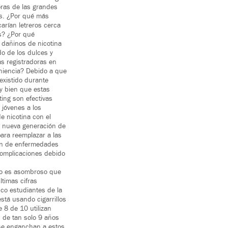
ras de las grandes
s. ¿Por qué más
arían letreros cerca
s? ¿Por qué
 dañinos de nicotina
do de los dulces y
jas registradoras en
niencia? Debido a que
existido durante
 bien que estas
ting son efectivas
 jóvenes a los
e nicotina con el
a nueva generación de
para reemplazar a las
n de enfermedades
complicaciones debido
no es asombroso que
ltimas cifras
nco estudiantes de la
stá usando cigarrillos
 8 de 10 utilizan
 de tan solo 9 años
se enganchan a estos