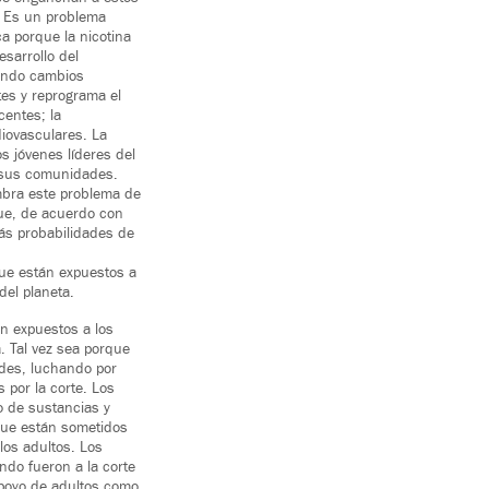
. Es un problema
a porque la nicotina
sarrollo del
ando cambios
es y reprograma el
centes; la
diovasculares. La
s jóvenes líderes del
n sus comunidades.
mbra este problema de
ue, de acuerdo con
más probabilidades de
que están expuestos a
del planeta.
n expuestos a los
a. Tal vez sea porque
ades, luchando por
 por la corte. Los
o de sustancias y
 que están sometidos
los adultos. Los
ndo fueron a la corte
apoyo de adultos como