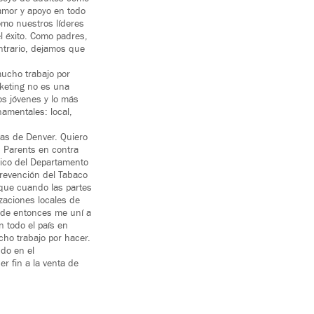
 amor y apoyo en todo
omo nuestros líderes
el éxito. Como padres,
ntrario, dejamos que
mucho trabajo por
keting no es una
los jóvenes y lo más
amentales: local,
cas de Denver. Quiero
n Parents en contra
nico del Departamento
Prevención del Tabaco
 que cuando las partes
zaciones locales de
esde entonces me uní a
n todo el país en
ho trabajo por hacer.
do en el
r fin a la venta de