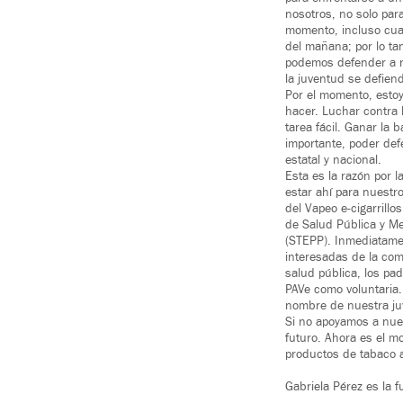
nosotros, no solo par
momento, incluso cua
del mañana; por lo tan
podemos defender a n
la juventud se defien
Por el momento, estoy
hacer. Luchar contra 
tarea fácil. Ganar la 
importante, poder def
estatal y nacional.
Esta es la razón por 
estar ahí para nuestr
del Vapeo e-cigarrill
de Salud Pública y Me
(STEPP). Inmediatamen
interesadas de la com
salud pública, los pa
PAVe como voluntaria.
nombre de nuestra ju
Si no apoyamos a nues
futuro. Ahora es el m
productos de tabaco a
Gabriela Pérez es la