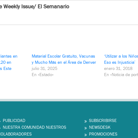
e Weekly Issue/ El Semanario
diantes en
Material Escolar Gratuito, Vacunas
‘Utilizar a los Niñ
120 en
y Mucho Más en el Área de Denver
Eso es Injusticia’
os Este
julio 31, 2025
enero 31, 2018
En «Estado»
En «Noticia de por
PUBLICIDAD
SUBSCRIBIRSE
NUESTRA COMUNIDAD NUESTROS
NEWSDESK
COLABORADORES
PROMOCIONES