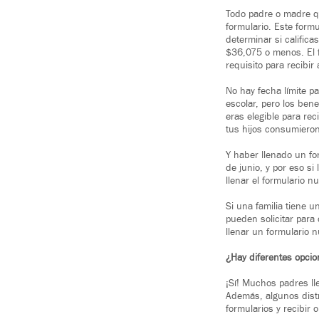
Todo padre o madre qu
formulario. Este formu
determinar si califica
$36,075 o menos. El f
requisito para recibir 
No hay fecha límite p
escolar, pero los bene
eras elegible para re
tus hijos consumieron
Y haber llenado un fo
de junio, y por eso si
llenar el formulario 
Si una familia tiene 
pueden solicitar para
llenar un formulario n
¿Hay diferentes opcion
¡Sí! Muchos padres lle
Además, algunos distr
formularios y recibir o