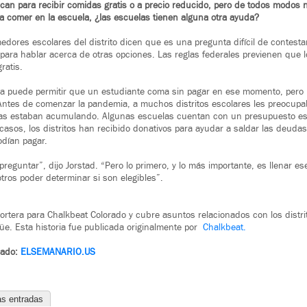
ifican para recibir comidas gratis o a precio reducido, pero de todos modos
ra comer en la escuela, ¿las escuelas tienen alguna otra ayuda?
edores escolares del distrito dicen que es una pregunta difícil de contest
 para hablar acerca de otras opciones. Las reglas federales previenen que lo
ratis.
 puede permitir que un estudiante coma sin pagar en ese momento, pero l
 Antes de comenzar la pandemia, a muchos distritos escolares les preocupa
ias estaban acumulando. Algunas escuelas cuentan con un presupuesto esp
 casos, los distritos han recibido donativos para ayudar a saldar las deud
odían pagar.
eguntar”, dijo Jorstad. “Pero lo primero, y lo más importante, es llenar ese
tros poder determinar si son elegibles”.
ortera para Chalkbeat Colorado y cubre asuntos relacionados con los distri
güe. Esta historia fue publicada originalmente por
Chalkbeat.
rado:
ELSEMANARIO.US
as entradas