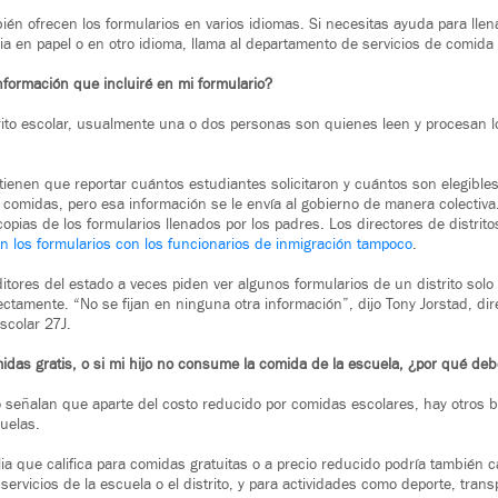
én ofrecen los formularios en varios idiomas. Si necesitas ayuda para llena
a en papel o en otro idioma, llama al departamento de servicios de comida d
nformación que incluiré en mi formulario?
ito escolar, usualmente una o dos personas son quienes leen y procesan lo
 tienen que reportar cuántos estudiantes solicitaron y cuántos son elegible
 comidas, pero esa información se le envía al gobierno de manera colectiv
opias de los formularios llenados por los padres. Los directores de distrit
n los formularios con los funcionarios de inmigración tampoco
.
itores del estado a veces piden ver algunos formularios de un distrito solo 
ctamente. “No se fijan en ninguna otra información”, dijo Tony Jorstad, dir
escolar 27J.
midas gratis, o si mi hijo no consume la comida de la escuela, ¿por qué debo
to señalan que aparte del costo reducido por comidas escolares, hay otros b
cuelas.
ia que califica para comidas gratuitas o a precio reducido podría también c
ervicios de la escuela o el distrito, y para actividades como deporte, transp