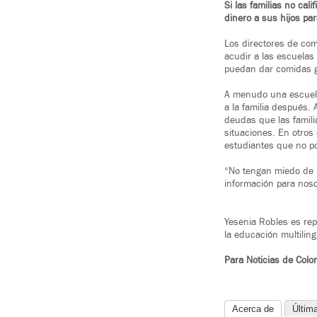
Si las familias no cal
dinero a sus hijos pa
Los directores de com
acudir a las escuelas
puedan dar comidas g
A menudo una escuela
a la familia después.
deudas que las famil
situaciones. En otros
estudiantes que no p
“No tengan miedo de pr
información para noso
Yesenia Robles es rep
la educación multilin
Para Noticias de Colo
Acerca de
Últim