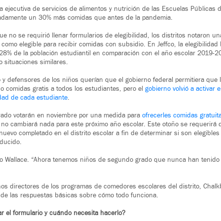
a ejecutiva de servicios de alimentos y nutrición de las Escuelas Públicas d
ximadamente un 30% más comidas que antes de la pandemia.
e no se requirió llenar formularios de elegibilidad, los distritos notaron u
 como elegible para recibir comidas con subsidio. En Jeffco, la elegibilida
% de la población estudiantil en comparación con el año escolar 2019-20.
o situaciones similares.
to y defensores de los niños querían que el gobierno federal permitiera que
o comidas gratis a todos los estudiantes, pero el
gobierno volvió a activar e
idad de cada estudiante
.
orado votarán en noviembre por una medida para
ofrecerles comidas gratuit
 no cambiará nada para este próximo año escolar. Este otoño se requerirá 
uevo completado en el distrito escolar a fin de determinar si son elegibles
educido.
ijo Wallace. “Ahora tenemos niños de segundo grado que nunca han tenido
os directores de los programas de comedores escolares del distrito, Chalk
 de las respuestas básicas sobre cómo todo funciona.
ar el formulario y cuándo necesita hacerlo?