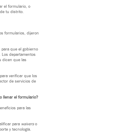
r el formulario, o
e tu distrito.
s formularios, dijeron
s para que el gobierno
a. Los departamentos
os dicen que las
para verificar que los
ector de servicios de
 llenar el formulario?
eneficios para las
alificar para
waivers
o
orte y tecnología.