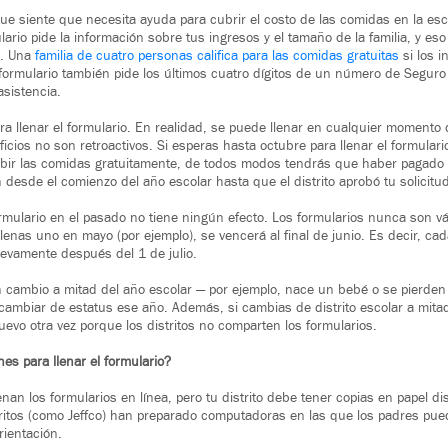
e siente que necesita ayuda para cubrir el costo de las comidas en la esc
lario pide la información sobre tus ingresos y el tamaño de la familia, y es
s. Una
familia de cuatro personas califica para las comidas gratuitas
si los i
ormulario también pide los últimos cuatro dígitos de un número de Seguro 
asistencia.
ara llenar el formulario. En realidad, se puede llenar en cualquier momento
ficios no son retroactivos. Si esperas hasta octubre para llenar el formular
cibir las comidas gratuitamente, de todos modos tendrás que haber pagado
 desde el comienzo del año escolar hasta que el distrito aprobó tu solicitu
rmulario en el pasado no tiene ningún efecto. Los formularios nunca son v
 llenas uno en mayo (por ejemplo), se vencerá al final de junio. Es decir, cad
nuevamente después del 1 de julio.
un cambio a mitad del año escolar — por ejemplo, nace un bebé o se pierden
 cambiar de estatus ese año. Además, si cambias de distrito escolar a mita
uevo otra vez porque los distritos no comparten los formularios.
es para llenar el formulario?
nan los formularios en línea, pero tu distrito debe tener copias en papel d
itos (como Jeffco) han preparado computadoras en las que los padres pued
rientación.