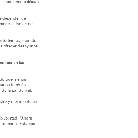
i los niños califican
de depender de
medir el índice de
 estudiantes, cuando
os ofrecer desayunos
rencia en las
ando que menos
narios también
 de la pandemia).
stro y el aumento en
o Jorstad. “Ahora
stro menú. Estamos