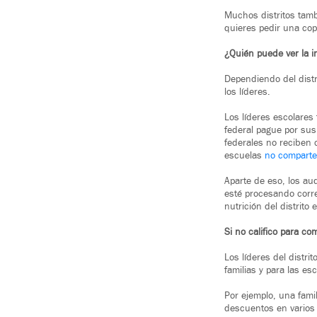
Muchos distritos tambi
quieres pedir una copi
¿Quién puede ver la i
Dependiendo del distr
los líderes.
Los líderes escolares
federal pague por sus
federales no reciben c
escuelas
no comparte
Aparte de eso, los aud
esté procesando corre
nutrición del distrito 
Si no califico para co
Los líderes del distri
familias y para las es
Por ejemplo, una famil
descuentos en varios s