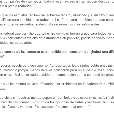
las compañías de internet también ofrecen acceso a internet con descuento s
s o a precio reducido.
 que las escuelas reciben del gobierno federal, el estado y el distrito pue
alifican para comidas con subsidio. Los formularios también se usan para 
acer que las escuelas reciban más recursos para los estudiantes.
ma federal que permitió que todas las comidas fueran gratis para todos los
nivel particularmente alto de estudiantes en pobreza, podría de todos mod
 todos los estudiantes.
de comida de las escuelas están recibiendo menos dinero, ¿habrá una dife
án?
medores escolares dicen que no. Aunque todos los distritos están anticip
l mediodía porque menos de ellos calificarán para un subsidio, los funcio
n el reembolso por cada comida (en comparación con la cantidad de antes
ble que los menús se vean afectados por problemas en la cadena de sumini
tos.
de planear nuestros menús según el reembolso que esperamos recibir”, dij
templando cambiar ninguna de las opciones de frutas y verduras de nue
e las frutas y verduras frescas que ofrecemos diariamente”.