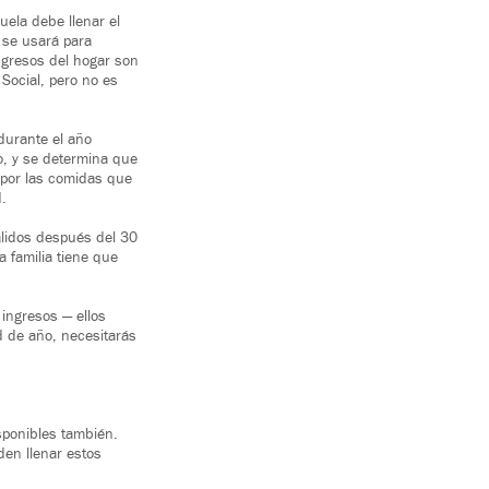
uela debe llenar el
o se usará para
ngresos del hogar son
Social, pero no es
 durante el año
io, y se determina que
 por las comidas que
d.
álidos después del 30
a familia tiene que
 ingresos — ellos
d de año, necesitarás
isponibles también.
en llenar estos