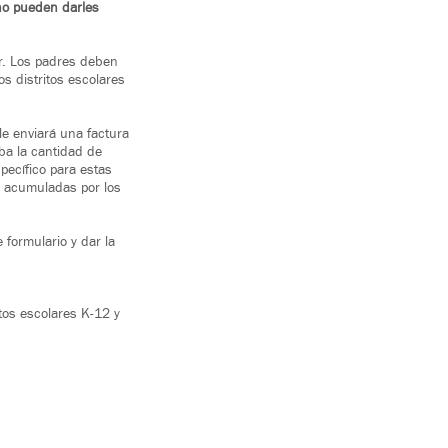
 no pueden darles
ar. Los padres deben
s distritos escolares
e enviará una factura
ba la cantidad de
ecífico para estas
as acumuladas por los
 formulario y dar la
tos escolares K-12 y