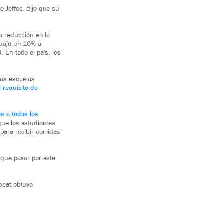
e Jeffco, dijo que su
na reducción en la
d bajó un 10% a
 En todo el país, los
 las escuelas
l requisito de
as a todos los
que los estudiantes
 para recibir comidas
 que pasar por este
beat obtuvo