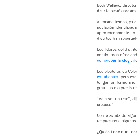
Beth Wallace, director
distrito sirvió apro
Al mismo tiempo, ya qu
población identificada
aproximadamente un 28
distritos han reportad
Los líderes del distri
continuaran ofreciend
comprobar la elegibil
Los electores de Col
estudiantes
, pero eso
tengan un formulario n
gratuitas o a precio r
“Va a ser un reto”, d
proceso”.
Con la ayuda de algun
respuestas a algunas
¿Quién tiene que llen