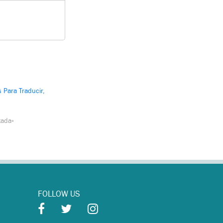
os Para Traducir,
tada»
FOLLOW US