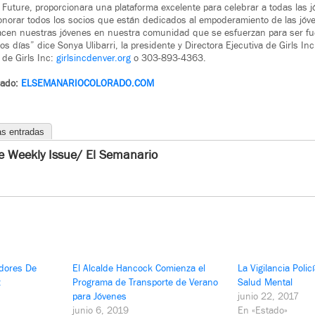
 Future, proporcionara una plataforma excelente para celebrar a todas las
onorar todos los socios que están dedicados al empoderamiento de las jóv
acen nuestras jóvenes en nuestra comunidad que se esfuerzan para ser fuer
os días” dice Sonya Ulibarri, la presidente y Directora Ejecutiva de Girls In
de Girls Inc:
girlsincdenver.org
o 303-893-4363.
rado:
ELSEMANARIOCOLORADO.COM
as entradas
e Weekly Issue/ El Semanario
dores De
El Alcalde Hancock Comienza el
La Vigilancia Polic
z
Programa de Transporte de Verano
Salud Mental
para Jóvenes
junio 22, 2017
junio 6, 2019
En «Estado»