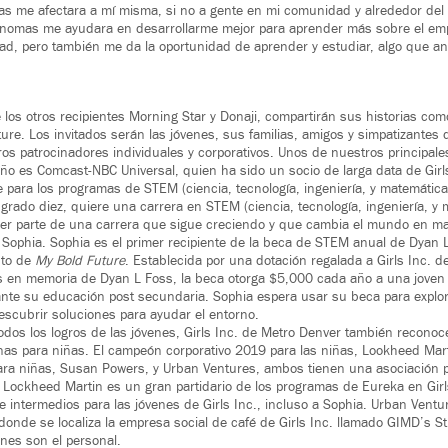
s me afectara a mí misma, si no a gente en mi comunidad y alrededor del 
 nomas me ayudara en desarrollarme mejor para aprender más sobre el em
dad, pero también me da la oportunidad de aprender y estudiar, algo que ant
e los otros recipientes Morning Star y Donaji, compartirán sus historias co
ure. Los invitados serán las jóvenes, sus familias, amigos y simpatizantes d
ros patrocinadores individuales y corporativos. Unos de nuestros principal
año es Comcast-NBC Universal, quien ha sido un socio de larga data de Girl
 para los programas de STEM (ciencia, tecnología, ingeniería, y matemática
 grado diez, quiere una carrera en STEM (ciencia, tecnología, ingeniería, 
 ser parte de una carrera que sigue creciendo y que cambia el mundo en m
e Sophia. Sophia es el primer recipiente de la beca de STEM anual de Dyan 
nto de
My Bold Future
. Establecida por una dotación regalada a Girls Inc. 
s en memoria de Dyan L Foss, la beca otorga $5,000 cada año a una jove
te su educación post secundaria. Sophia espera usar su beca para explor
escubrir soluciones para ayudar el entorno.
dos los logros de las jóvenes, Girls Inc. de Metro Denver también reconoc
as para niñas. El campeón corporativo 2019 para las niñas, Lookheed Mart
ra niñas, Susan Powers, y Urban Ventures, ambos tienen una asociación p
 Lockheed Martin es un gran partidario de los programas de Eureka en Gir
e intermedios para las jóvenes de Girls Inc., incluso a Sophia. Urban Ventu
donde se localiza la empresa social de café de Girls Inc. llamado GIMD’s S
nes son el personal.