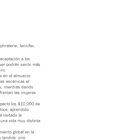
hraterie, Jennifer,
 aceptación a los
ver podrán sentir más
Inc.
s en el almuerzo
tes escénicas el
es, mientras dando
nfrentan las mujeres
impacto los $10,000 de
doce, aprendido
 visitado la
una vida muy distinta
iento global en la
o tendría; una