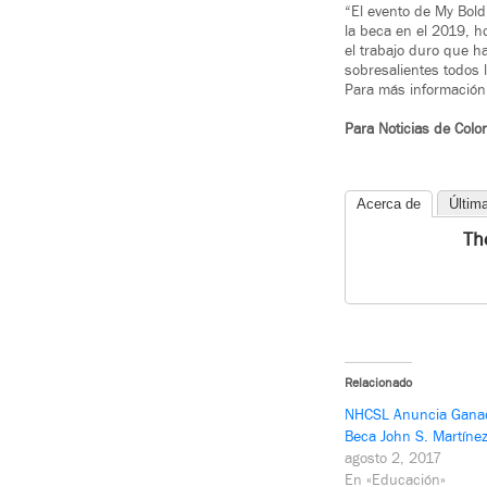
“El evento de My Bold
la beca en el 2019, h
el trabajo duro que h
sobresalientes todos l
Para más información 
Para Noticias de Colo
Acerca de
Últim
Th
Relacionado
NHCSL Anuncia Gana
Beca John S. Martíne
agosto 2, 2017
En «Educación»