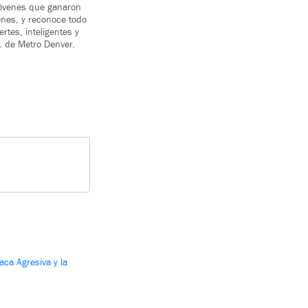
 jóvenes que ganaron
enes, y reconoce todo
tes, inteligentes y
c. de Metro Denver.
íaca Agresiva y la