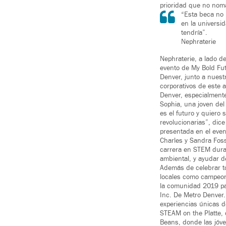
prioridad que no noma
“Esta beca no
en la universi
tendría”.
Nephraterie
Nephraterie, a lado d
evento de My Bold Fut
Denver, junto a nuest
corporativos de este 
Denver, especialmente
Sophia, una joven del
es el futuro y quiero
revolucionarias”, dic
presentada en el eve
Charles y Sandra Fos
carrera en STEM duran
ambiental, y ayudar d
Además de celebrar to
locales como campeon
la comunidad 2019 pa
Inc. De Metro Denver.
experiencias únicas d
STEAM on the Platte, 
Beans, donde las jóve