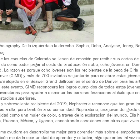
hotography De la izquierda a la derecha: Sophia, Doha, Analysse, Jenny, Nep
aji.
 de las escuelas de Colorado se llenan de emoción por recibir sus cartas de
d de como poder pagar el costo de la educación sube, ocho jóvenes en Den
 La razón es porque ocho jóvenes son los recipientes de la beca de Girls 
enver (GIMD) y más de 700 invitados se juntarán para celebrar estas jóvene
ure
alojado en el Seawell Grand Ballroom en el centro de Denver para las ar
 este evento, GIMD reconocerá los logros cumplidos de todas estas jóven
ersitarias para ayudar a disminuir las barreras financieras al éxito que e
studios superiores.
te y sobresaliente recipiente del 2019, Nephraterie reconoce que tan gran 
s a ella, pero también a su comunidad. Nephraterie, una joven del grado 
dad como una mujer de color, a través de la exploración del mundo. Ella ha
, Ruanda, México, y Uganda, encontrando conexiones con otros que viven 
me ayudara en desarrollarme mejor para aprender más sobre el empoderam
bién me da la oportunidad de aprender y estudiar, algo que antes tal vez n