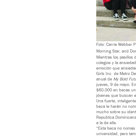
Foto: Carrie Webber P
Morning Star, and Don
Mientras los pasillos
colegios y la ansieda
emoción que ansiedad.
Girls Inc. de Metro D
anual de
My Bold Fut
jueves, 9 de mayo. En
$60,000 en becas univ
jóvenes que buscan e
Una fuerte, inteligen
beca le harán no noma
mucho sobre su identi
Republica Dominicana
a la de ella.
“Esta beca no nomas 
universidad, pero tam