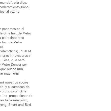
mundo”, ella dice.
poderamiento global
es tal vez no
mo ponentes en el
e Girls Inc. de Metro
es patrocinadores
s Inc. de Metro
s).
y matemáticas). “STEM
aneras innovadores y
L. Foss, que será
de Metro Denver por
n que busca una
ar ingeniería
erá nuestros socios
in, y el campeón de
rofunda con Girls
ls Inc, proporcionando
res tiene una plaza,
trong, Smart and Bold