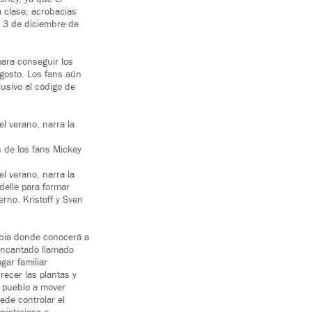
a clase, acrobacias
 3 de diciembre de
para conseguir los
agosto. Los fans aún
usivo al código de
el verano, narra la
os de los fans Mickey
el verano, narra la
delle para formar
rno. Kristoff y Sven
mbia donde conocerá a
 encantado llamado
gar familiar
recer las plantas y
u pueblo a mover
ede controlar el