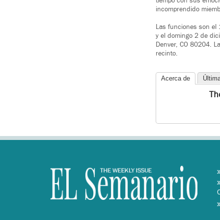
tiempo con sus emocion
incomprendido miembro
Las funciones son el 
y el domingo 2 de dic
Denver, CO 80204. Las
recinto.
Acerca de
Últim
Th