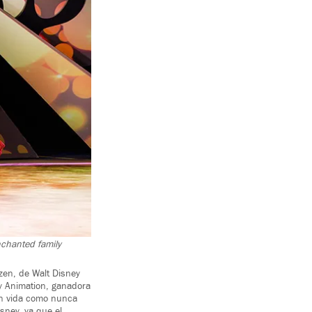
enchanted family
ozen, de Walt Disney
ey Animation, ganadora
an vida como nunca
sney, ya que el