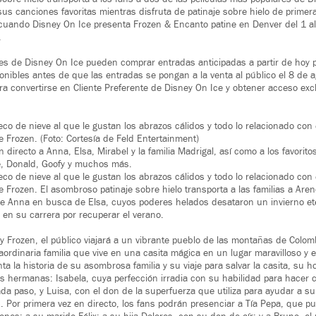
sus canciones favoritas mientras disfruta de patinaje sobre hielo de primer
uando Disney On Ice presenta Frozen & Encanto patine en Denver del 1 al
.
tes de Disney On Ice pueden comprar entradas anticipadas a partir de hoy 
onibles antes de que las entradas se pongan a la venta al público el 8 de 
ra convertirse en Cliente Preferente de Disney On Ice y obtener acceso excl
co de nieve al que le gustan los abrazos cálidos y todo lo relacionado con 
e Frozen. (Foto: Cortesía de Feld Entertainment)
n directo a Anna, Elsa, Mirabel y la familia Madrigal, así como a los favorit
, Donald, Goofy y muchos más.
co de nieve al que le gustan los abrazos cálidos y todo lo relacionado con 
e Frozen. El asombroso patinaje sobre hielo transporta a las familias a Aren
de Anna en busca de Elsa, cuyos poderes helados desataron un invierno ete
en su carrera por recuperar el verano.
 Frozen, el público viajará a un vibrante pueblo de las montañas de Colo
raordinaria familia que vive en una casita mágica en un lugar maravilloso y
a la historia de su asombrosa familia y su viaje para salvar la casita, su ho
s hermanas: Isabela, cuya perfección irradia con su habilidad para hacer c
cada paso, y Luisa, con el don de la superfuerza que utiliza para ayudar a s
os. Por primera vez en directo, los fans podrán presenciar a Tía Pepa, que pu