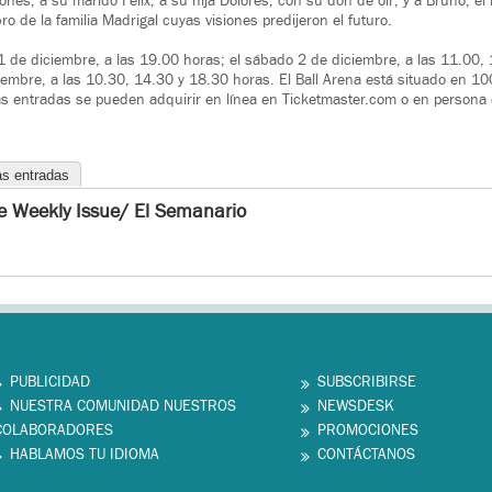
es; a su marido Félix; a su hija Dolores, con su don de oír; y a Bruno, el 
 de la familia Madrigal cuyas visiones predijeron el futuro.
1 de diciembre, a las 19.00 horas; el sábado 2 de diciembre, a las 11.00,
iembre, a las 10.30, 14.30 y 18.30 horas. El Ball Arena está situado en 10
 entradas se pueden adquirir en línea en Ticketmaster.com o en persona en
as entradas
e Weekly Issue/ El Semanario
PUBLICIDAD
SUBSCRIBIRSE
NUESTRA COMUNIDAD NUESTROS
NEWSDESK
COLABORADORES
PROMOCIONES
HABLAMOS TU IDIOMA
CONTÁCTANOS