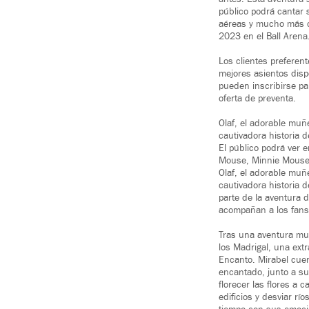
público podrá cantar 
aéreas y mucho más c
2023 en el Ball Arena
Los clientes preferen
mejores asientos disp
pueden inscribirse pa
oferta de preventa.
Olaf, el adorable muñe
cautivadora historia d
El público podrá ver e
Mouse, Minnie Mouse
Olaf, el adorable muñe
cautivadora historia d
parte de la aventura 
acompañan a los fans 
Tras una aventura muy
los Madrigal, una ext
Encanto. Mirabel cuent
encantado, junto a su
florecer las flores a 
edificios y desviar rí