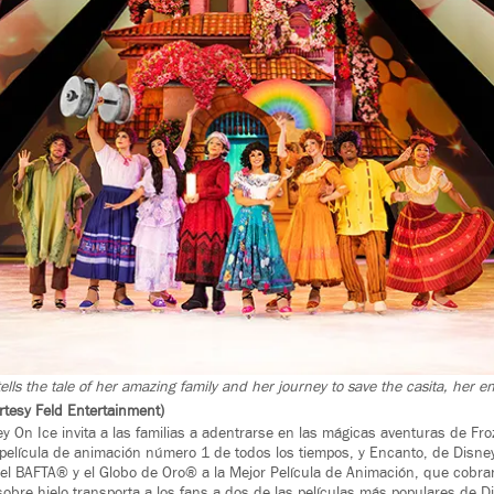
ells the tale of her amazing family and her journey to save the casita, her 
rtesy Feld Entertainment)
ey On Ice invita a las familias a adentrarse en las mágicas aventuras de Fr
 película de animación número 1 de todos los tiempos, y Encanto, de Disn
el BAFTA® y el Globo de Oro® a la Mejor Película de Animación, que cobr
sobre hielo transporta a los fans a dos de las películas más populares de Di