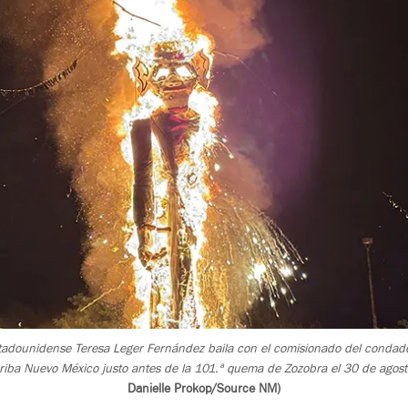
tadounidense Teresa Leger Fernández baila con el comisionado del condado
rriba Nuevo México justo antes de la 101.ª quema de Zozobra el 30 de ago
Danielle Prokop/Source NM)