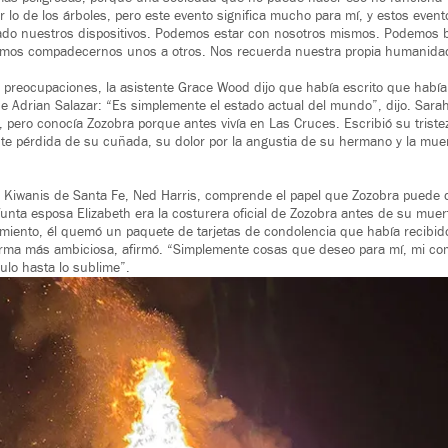
r lo de los árboles, pero este evento significa mucho para mí, y estos eve
ado nuestros dispositivos. Podemos estar con nosotros mismos. Podemos 
demos compadecernos unos a otros. Nos recuerda nuestra propia humanida
preocupaciones, la asistente Grace Wood dijo que había escrito que había
 de Adrian Salazar: “Es simplemente el estado actual del mundo”, dijo. Sar
a, pero conocía Zozobra porque antes vivía en Las Cruces. Escribió su tristez
ente pérdida de su cuñada, su dolor por la angustia de su hermano y la mue
ub Kiwanis de Santa Fe, Ned Harris, comprende el papel que Zozobra puede
funta esposa Elizabeth era la costurera oficial de Zozobra antes de su muer
cimiento, él quemó un paquete de tarjetas de condolencia que había recibido
forma más ambiciosa, afirmó. “Simplemente cosas que deseo para mí, mi co
culo hasta lo sublime”.