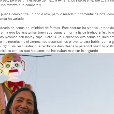
o eso, pero es una especie de mezcla extraña. Es interesante. Me gusta su
una tristeza que compartir).
 puede cambiar de un año a otro, pero la mezcla fundamental de arte, com
nunca ha variado.
y rodeado de penas en infinidad de formas. Este escritor ha sido voluntario
en la que los asistentes traen sus penas en forma física (radiografías, bille
 las plasman con lápiz y papel. Para 2025, Source solicitó penas en línea a
ra incinerarlas), y el viernes nos desplazamos al evento para hablar con la 
urgar. Las respuestas que recibimos iban desde lo personal hasta lo polític
políticos con los que hablamos se inclinaban más por lo segundo.