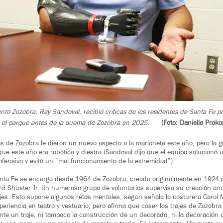
ento Zozobra, Ray Sandoval, recibió críticas de los residentes de Santa Fe po
n el parque antes de la quema de Zozobra en 2025.
(Foto: Danielle Prok
as de Zozobra le dieron un nuevo aspecto a la marioneta este año, pero la g
ue este año era robótica y diestra (Sandoval dijo que el equipo solucionó 
fensivo y evitó un “mal funcionamiento de la extremidad”).
nta Fe se encarga desde 1964 de Zozobra, creado originalmente en 1924 po
ard Shuster Jr. Un numeroso grupo de voluntarios supervisa su creación anua
jes. Esto supone algunos retos mentales, según señala la costurera Carol Mc
periencia en teatro y vestuario, pero afirma que coser los trajes de Zozobr
nte un traje, ni tampoco la construcción de un decorado, ni la decoración 