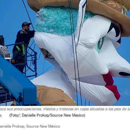
oca sus preocupaciones, miedos y tristezas en cajas situadas a los pies de 
s.
(Foto/: Danielle Prokop/Source New Mexico)
Danielle Prokop, Source New México