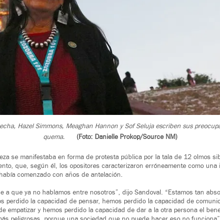
recha, Hazel Simmons, Meaghan Hannon y Sof Seluja escriben sus preocupa
quema.
(Foto: Danielle Prokop/Source NM)
teza se manifestaba en forma de protesta pública por la tala de 12 olmos si
ento, que, según él, los opositores caracterizaron erróneamente como una in
 había comenzado con años de antelación.
e a que ya no hablamos entre nosotros”, dijo Sandoval. “Estamos tan abso
os perdido la capacidad de pensar, hemos perdido la capacidad de comun
de empatizar y hemos perdido la capacidad de dar a la otra persona el bene
más peligrosas, porque una sociedad que no puede hacer eso no funciona”.