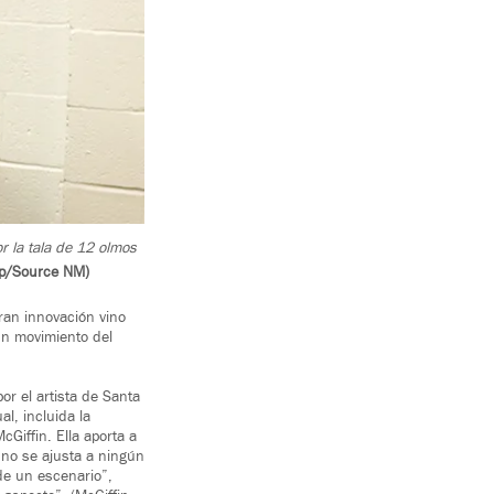
r la tala de 12 olmos
op/Source NM)
ran innovación vino
un movimiento del
r el artista de Santa
l, incluida la
Giffin. Ella aporta a
a no se ajusta a ningún
de un escenario”,