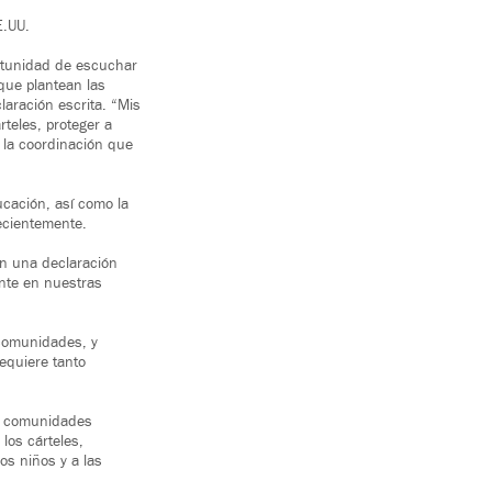
E.UU.
ortunidad de escuchar
que plantean las
laración escrita. “Mis
rteles, proteger a
y la coordinación que
cación, así como la
ecientemente.
en una declaración
ante en nuestras
comunidades, y
equiere tanto
as comunidades
los cárteles,
os niños y a las