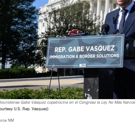
dounidense Gabe Vásquez copatrocina en el Congreso la Ley No Más Narcos 
Courtesy U.S. Rep. Vasquez)
urce NM