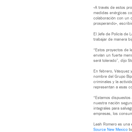
«A través de estos pr
medidas enérgicas con
colaboración con un 
prosperando», escribi
El Jefe de Policía de 
trabajar de manera bip
“Estos proyectos de le
envían un fuerte men
será tolerado”, dijo S
En febrero, Vásquez y
nombre del Grupo Bipa
criminales y la activi
representan a esas 
“Estamos dispuestos a
nuestra nación segura
integrales para salva
empresas, los consum
Leah Romero es una e
Source New Mexico
ba