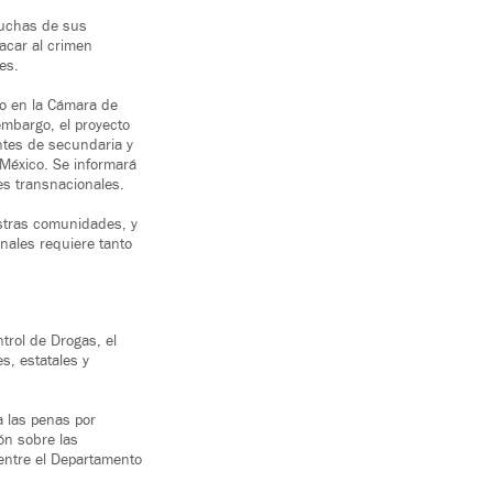
muchas de sus
acar al crimen
es.
io en la Cámara de
mbargo, el proyecto
ntes de secundaria y
 México. Se informará
es transnacionales.
stras comunidades, y
nales requiere tanto
trol de Drogas, el
s, estatales y
 las penas por
ón sobre las
 entre el Departamento