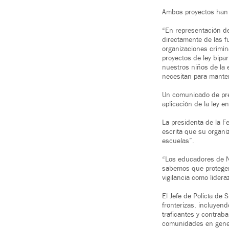
Ambos proyectos han s
“En representación de
directamente de las f
organizaciones crimin
proyectos de ley bipar
nuestros niños de la 
necesitan para mante
Un comunicado de pren
aplicación de la ley 
La presidenta de la F
escrita que su organi
escuelas”.
“Los educadores de N
sabemos que proteger 
vigilancia como lidera
El Jefe de Policía de
fronterizas, incluyen
traficantes y contraba
comunidades en gene