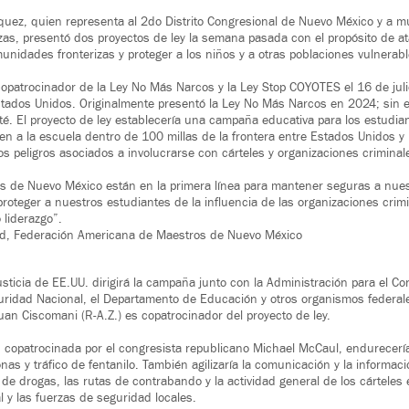
quez, quien representa al 2do Distrito Congresional de Nuevo México y a 
as, presentó dos proyectos de ley la semana pasada con el propósito de at
unidades fronterizas y proteger a los niños y a otras poblaciones vulnerabl
patrocinador de la Ley No Más Narcos y la Ley Stop COYOTES el 16 de jul
tados Unidos. Originalmente presentó la Ley No Más Narcos en 2024; sin e
té. El proyecto de ley establecería una campaña educativa para los estudia
ten a la escuela dentro de 100 millas de la frontera entre Estados Unidos y
los peligros asociados a involucrarse con cárteles y organizaciones criminal
s de Nuevo México están en la primera línea para mantener seguras a nue
oteger a nuestros estudiantes de la influencia de las organizaciones crimi
 liderazgo”.
nd, Federación Americana de Maestros de Nuevo México
sticia de EE.UU. dirigirá la campaña junto con la Administración para el Con
idad Nacional, el Departamento de Educación y otros organismos federale
Juan Ciscomani (R-A.Z.) es copatrocinador del proyecto de ley.
copatrocinada por el congresista republicano Michael McCaul, endurecería
as y tráfico de fentanilo. También agilizaría la comunicación y la informaci
 de drogas, las rutas de contrabando y la actividad general de los cárteles
 y las fuerzas de seguridad locales.