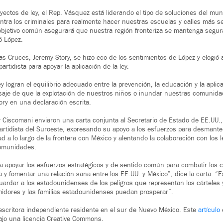
oyectos de ley, el Rep. Vásquez está liderando el tipo de soluciones del m
tra los criminales para realmente hacer nuestras escuelas y calles más s
objetivo común asegurará que nuestra región fronteriza se mantenga segur
ó López.
Las Cruces, Jeremy Story, se hizo eco de los sentimientos de López y elogió a
artidista para apoyar la aplicación de la ley.
y logran el equilibrio adecuado entre la prevención, la educación y la aplicac
saje de que la explotación de nuestros niños o inundar nuestras comunida
tory en una declaración escrita.
 Ciscomani enviaron una carta conjunta al Secretario de Estado de EE.UU.
rtidista del Suroeste, expresando su apoyo a los esfuerzos para desmantel
dad a lo largo de la frontera con México y alentando la colaboración con los 
comunidades.
 apoyar los esfuerzos estratégicos y de sentido común para combatir los 
 y fomentar una relación sana entre los EE.UU. y México”, dice la carta. “
guardar a los estadounidenses de los peligros que representan los cárteles 
idores y las familias estadounidenses puedan prosperar”.
scritora independiente residente en el sur de Nuevo México. Este
artículo
jo una licencia Creative Commons.