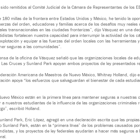
ido remitidos al Comité Judicial de la Cámara de Representantes de los E
 180 millas de la frontera entre Estados Unidos y México, he tenido la op
uerzas del orden, educadores y familias acerca de los desafíos muy reales 
ales transnacionales en las ciudades fronterizas”, dijo Vásquez en una dec
tidistas fortalecen nuestra capacidad para interrumpir la actividad de los cá
explotación y equipar a las fuerzas del orden locales con las herramientas 
ner seguras a las comunidades”.
sa de la oficina de Vásquez señaló que las organizaciones locales de edu
en Las Cruces y Sunland Park apoyan ambos proyectos de ley presentados r
ederación Americana de Maestros de Nuevo México, Whitney Holland, dijo 
zación apoya “los esfuerzos que salvaguardan el bienestar de cada estudi
uevo México están en la primera línea para mantener seguras a nuestras 
a nuestros estudiantes de la influencia de las organizaciones criminales r
zgo”, escribió Holland.
 Sunland Park, Eric López, agregó en una declaración escrita que las propi
do Sunland Park, están en la “primera línea” de los problemas causados por 
ndistas, y los proyectos de ley federales ayudarían a hacer más seguros a l
ral.