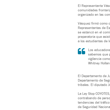
El Representante Vás
comunidades fronteriz
organizado en las com
Vásquez firmó como co
Representantes de Es
se estancó en el comi
preparatoria que asis
a los estudiantes de 
Los educadore
sabemos que pr
vigilancia como
Whitney Holla
El Departamento de Ju
Departamento de Segur
tribales. El diputado 
La Ley Stop COYOTES, 
contrabando de person
tendencias del tráfico
de Seguridad Nacional