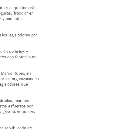
undo real que tomarán
eguras. Trabajar en
a y continúe
 los legisladores por
ión de la ley, y
des con fentanilo no
, Marco Rubio, en
ar las organizaciones
legisladores que
cárteles, mantener
Estos esfuerzos son
y garantizar que las
es republicado de