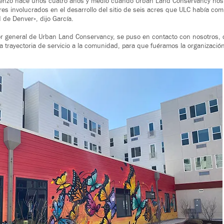
menzó hace unos cuatro años y medio cuando Urban Land Conservancy nos i
res involucrados en el desarrollo del sitio de seis acres que ULC había co
 de Denver», dijo García.
tor general de Urban Land Conservancy, se puso en contacto con nosotros,
a trayectoria de servicio a la comunidad, para que fuéramos la organización