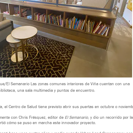
sue/El Semanario Las zonas comunes interiores de Viña cuentan con una
iblioteca, una sala multimedia y puntos de encuentro.
a, el Centro de Salud tiene previsto abrir sus puertas en octubre o noviem
mente con Chris Frésquez, editor de
El Semanario
, y dio un recorrido por 
rtió cómo se puso en marcha este innovador proyecto.