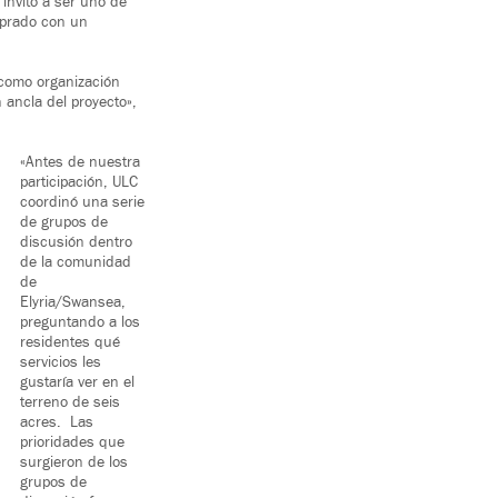
nvitó a ser uno de
mprado con un
 como organización
 ancla del proyecto»,
«Antes de nuestra
participación, ULC
coordinó una serie
de grupos de
discusión dentro
de la comunidad
de
Elyria/Swansea,
preguntando a los
residentes qué
servicios les
gustaría ver en el
terreno de seis
acres. Las
prioridades que
surgieron de los
grupos de