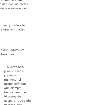
área de mercado
nidad con las partes
nte asequible en esta
ansea y Globeville,
para una comunidad
a sido fundamental
iembros más
«La verdadera
prueba será si
podemos
mantener el
mismo enfoque
que siempre
hemos tenido en
términos de
asegurar que cada