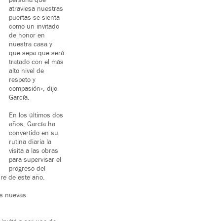
persona que
atraviesa nuestras
puertas se sienta
como un invitado
de honor en
nuestra casa y
que sepa que será
tratado con el más
alto nivel de
respeto y
compasión», dijo
García.
En los últimos dos
años, García ha
convertido en su
rutina diaria la
visita a las obras
para supervisar el
progreso del
bre de este año.
las nuevas