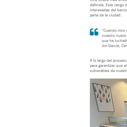
Viña ofrece más unida
definida. Este rango 
interesadas del barri
parte de la ciudad.
“Cuando miro d
nuestro nuevo 
que ha luchado
Jim García, Ce
A lo largo del proces
para garantizar que e
vulnerables de nuestr