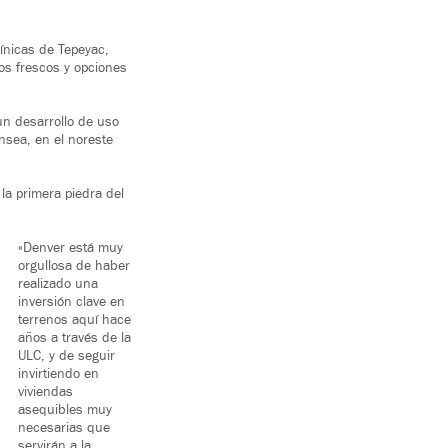
línicas de Tepeyac,
os frescos y opciones
un desarrollo de uso
nsea, en el noreste
a primera piedra del
«Denver está muy
orgullosa de haber
realizado una
inversión clave en
terrenos aquí hace
años a través de la
ULC, y de seguir
invirtiendo en
viviendas
asequibles muy
necesarias que
servirán a la