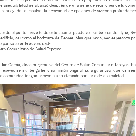
des en el 30 por ciento AMI que todos los 19 proyectos asequibles en el 
de asequibilidad se alcanzó después de una serie de reuniones de la comu
o para ayudar a impulsar la necesidad de opciones de vivienda profundame
esde el punto más alto de este puente, puedo ver los barrios de Elyria, Sw
edificio, así como el horizonte de Denver. Más que nada, veo esperanza 
 por superar la adversidad».
ntro Comunitario de Salud Tepeyac
o, Jim García, director ejecutivo del Centro de Salud Comunitario Tepeyac, h
l Tepeyac se mantenga fiel a su misión original, para garantizar que los m
a comunidad tengan acceso a una atención sanitaria de alta calidad.