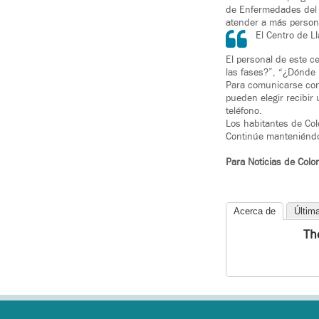
de Enfermedades del 
atender a más perso
El Centro de L
El personal de este 
las fases?”, “¿Dónde 
Para comunicarse con
pueden elegir recibir
teléfono.
Los habitantes de Co
Continúe manteniéndo
Para Noticias de Colo
Acerca de
Últim
Th