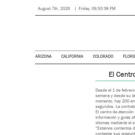
August 7th, 2026
Friday, 09:50:38 PM
ARIZONA
CALIFORNIA
COLORADO
FLORI
El Centr
Desde el 1 de febrero
semana y desde su lan
momento, hay 200 emp
segundos. La contrat
El centro de atención
información y guías o
idiomas mediante el se
“Estamos contentos de
contestar sus pregunta