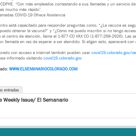
CDPHE. “Con más empleados contestando a sus llamadas y un servicio d
nas mucho más rápido”.
lamadas COVID-19 Ofrece Asistencia
centro está capacitado para responder preguntas como, “¿La vacuna es seg
puedo obtener la vacuna?” y “¿Cómo me puedo inscribir si no tengo acceso
 el centro de atención, llame al 1-877-CO VAX CO (1-877-268-2926). Las 
 un llamada en vez de esperar a ser atendido. Si eligen esto, aparecerá co
lorado con acceso a internet también pueden usar
covid19.colorado.gov/va
se informado visitando
covid19.colorado.gov
rado:
WWW.ELSEMANARIOCOLORADO.COM
as entradas
e Weekly Issue/ El Semanario