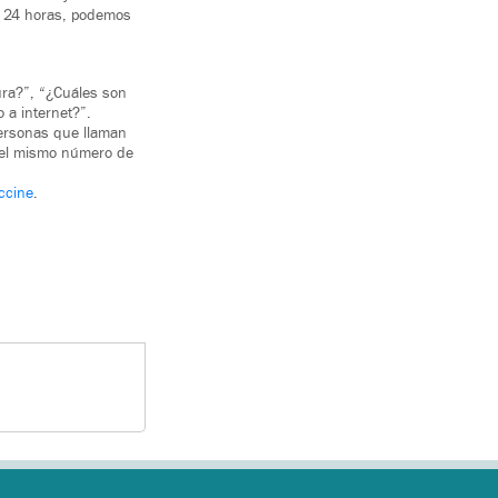
e 24 horas, podemos
ura?”, “¿Cuáles son
 a internet?”.
personas que llaman
n el mismo número de
ccine
.