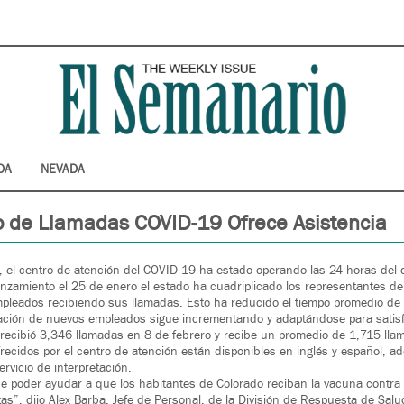
DA
NEVADA
o de Llamadas COVID-19 Ofrece Asistencia
, el centro de atención del COVID-19 ha estado operando las 24 horas del dí
zamiento el 25 de enero el estado ha cuadriplicado los representantes del
leados recibiendo sus llamadas. Esto ha reducido el tiempo promedio de
ación de nuevos empleados sigue incrementando y adaptándose para satis
 recibió 3,346 llamadas en 8 de febrero y recibe un promedio de 1,715 lla
frecidos por el centro de atención están disponibles en inglés y español, a
rvicio de interpretación.
 poder ayudar a que los habitantes de Colorado reciban la vacuna contra
s”, dijo Alex Barba, Jefe de Personal, de la División de Respuesta de Salud