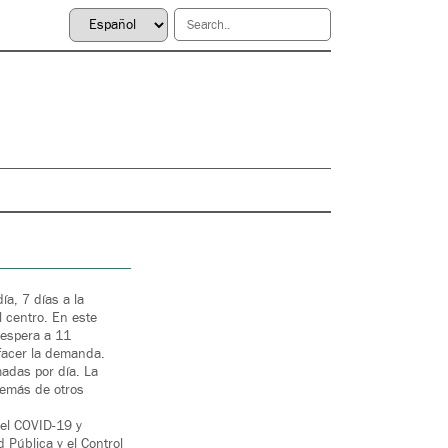
a, 7 días a la
 centro. En este
 espera a 11
facer la demanda.
madas por día. La
demás de otros
 el COVID-19 y
 Pública y el Control