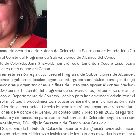
Oficina de Secretaria de Estado de Colorado La Secretaria de Estado Jena G
a el Comité del Programa de Subvenciones de Alcance del Censo.
do de Colorado, Jena Griswold, nombró recientemente a Cecelia Espenoza p
ones de Alcance del Censo.
en esta sesión legislativa, crea el Programa de Subvenciones de Alcance
ones a gobiernos locales, agencias intergubernamentales, consejos de go
 escolares y organizaciones sin fines de lucro para apoyar el conteo preciso
020 censo. El comité del programa de subvenciones, tal como se describe e
 con el Departamento de Asuntos Locales para implementar y administrar e
ollar pólizas y procedimientos necesarios para dicha implementación y adm
íder de la comunidad, Cecelia Espenoza será una importante representante
ones de Alcance del Censo. Un conteo justo y preciso en 2020 asegurara 
 estado y es necesario para que los habitantes de Colorado tengan una repr
 Washington, DC», dijo la Secretaria de Estado Jena Griswold.
 Secretario de Estado de Colorado hacer una designación para este import
mbrados por el liderazgo legislativo de los partidos mayoritarios y minorit