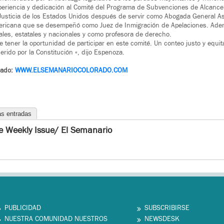
eriencia y dedicación al Comité del Programa de Subvenciones de Alcance 
Justicia de los Estados Unidos después de servir como Abogada General A
ericana que se desempeñó como Juez de Inmigración de Apelaciones. Ade
les, estatales y nacionales y como profesora de derecho.
 tener la oportunidad de participar en este comité. Un conteo justo y equita
rido por la Constitución «, dijo Espenoza.
rado:
WWW.ELSEMANARIOCOLORADO.COM
as entradas
e Weekly Issue/ El Semanario
PUBLICIDAD
SUBSCRIBIRSE
NUESTRA COMUNIDAD NUESTROS
NEWSDESK