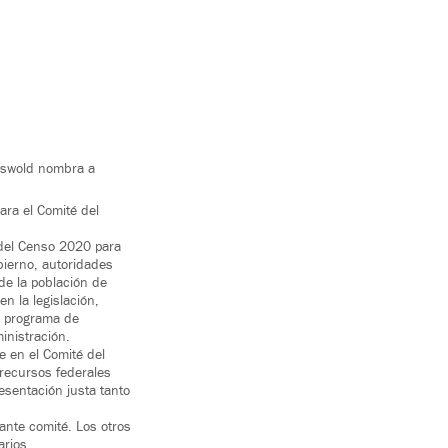
riswold nombra a
ara el Comité del
 del Censo 2020 para
bierno, autoridades
 de la población de
n la legislación,
l programa de
inistración.
 en el Comité del
recursos federales
esentación justa tanto
ante comité. Los otros
arios.