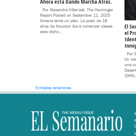
Ahora está Dando Marcha Atrás.
Por Alexandra Villarreal, The Hechinger
Report Posted on September 11, 2025
Ximena tenía un plan. La joven de 18
El Se
años de Houston iba a comenzar clases
el Pr
este otoño…
Ident
Inmi
Por S
Un me
una co
Depar
(DHS),
Navegación
Entradas anteriores
de
entradas