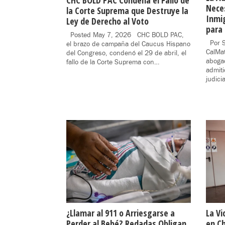
CHC BOLD PAC Condena el Fallo de
Neces
la Corte Suprema que Destruye la
Inmi
Ley de Derecho al Voto
para 
Posted May 7, 2026 CHC BOLD PAC,
Por S
el brazo de campaña del Caucus Hispano
CalMa
del Congreso, condenó el 29 de abril, el
abogad
fallo de la Corte Suprema con…
admiti
judici
¿Llamar al 911 o Arriesgarse a
La Vi
Perder al Bebé? Redadas Obligan
en Ch