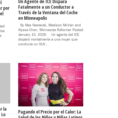
Un Agente de ICE Dispara
l
Fatalmente a un Conductor a
r por
Través de la Ventana del Coche
el
en Minneapolis
By Max Nesterak, Madison McVan and
ted
Alyssa Chen, Minnesota Reformer Posted
los
January 15, 2026 Un agente del ICE
a
disparó mortalmente a una mujer que
conducía un SUV…
r la
Pagando el Precio por el Calor: La
 Lo
Salud de los Niños y Niñas Latinos