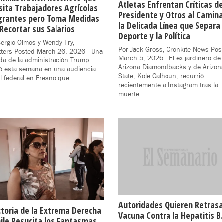
Atletas Enfrentan Críticas de
ita Trabajadores Agrícolas
Presidente y Otros al Camina
grantes pero Toma Medidas
la Delicada Línea que Separa 
Recortar sus Salarios
Deporte y la Política
ergio Olmos y Wendy Fry,
Por Jack Gross, Cronkite News Pos
tters Posted March 26, 2026 Una
March 5, 2026 El ex jardinero de 
a de la administración Trump
Arizona Diamondbacks y de Arizon
ó esta semana en una audiencia
State, Kole Calhoun, recurrió
al federal en Fresno que…
recientemente a Instagram tras la
muerte…
Autoridades Quieren Retrasa
ctoria de la Extrema Derecha
Vacuna Contra la Hepatitis B.
ile Resucita los Fantasmas