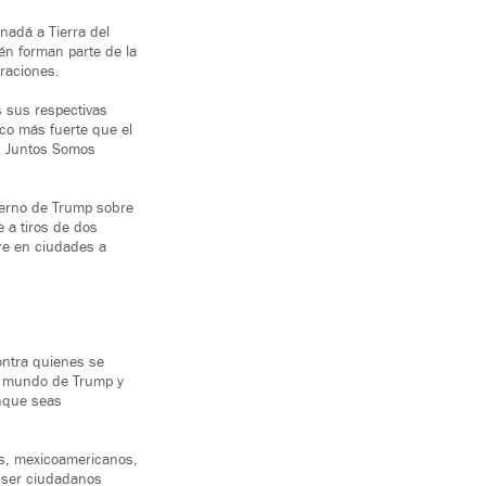
nadá a Tierra del
én forman parte de la
eraciones.
 sus respectivas
co más fuerte que el
e: Juntos Somos
bierno de Trump sobre
e a tiros de dos
re en ciudades a
ontra quienes se
el mundo de Trump y
unque seas
os, mexicoamericanos,
 ser ciudadanos