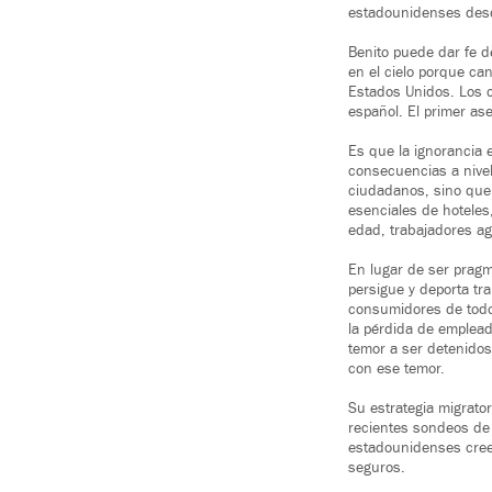
estadounidenses desd
Benito puede dar fe d
en el cielo porque ca
Estados Unidos. Los c
español. El primer as
Es que la ignorancia 
consecuencias a nivel 
ciudadanos, sino que
esenciales de hoteles
edad, trabajadores ag
En lugar de ser pragmá
persigue y deporta tr
consumidores de todo
la pérdida de emplead
temor a ser detenido
con ese temor.
Su estrategia migrato
recientes sondeos de 
estadounidenses cree
seguros.