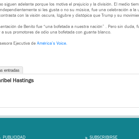
 siguen adelante porque los motiva el prejuicio y la división. El medio tie
ndependientemente si les gusta o no su música, fue una celebración a la u
e contrasta con la visión oscura, lúgubre y distópica que Trump y su movim
sentación de Benito fue “una bofetada a nuestra nación” . Pero sin duda, f
y a sus promotores de odio una bofetada con guante blanco.
Asesora Ejecutiva de
América’s Voice.
as entradas
ribel Hastings
PUBLICIDAD
SUBSCRIBIRSE