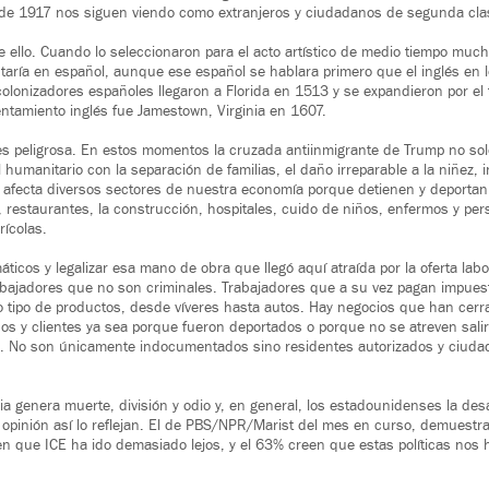
e 1917 nos siguen viendo como extranjeros y ciudadanos de segunda cla
e ello. Cuando lo seleccionaron para el acto artístico de medio tiempo much
ntaría en español, aunque ese español se hablara primero que el inglés en 
olonizadores españoles llegaron a Florida en 1513 y se expandieron por el 
entamiento inglés fue Jamestown, Virginia en 1607.
es peligrosa. En estos momentos la cruzada antiinmigrante de Trump no sol
humanitario con la separación de familias, el daño irreparable a la niñez, 
 afecta diversos sectores de nuestra economía porque detienen y deportan
, restaurantes, la construcción, hospitales, cuido de niños, enfermos y per
rícolas.
ticos y legalizar esa mano de obra que llegó aquí atraída por la oferta labo
abajadores que no son criminales. Trabajadores que a su vez pagan impuest
 tipo de productos, desde víveres hasta autos. Hay negocios que han cerr
os y clientes ya sea porque fueron deportados o porque no se atreven sali
s. No son únicamente indocumentados sino residentes autorizados y ciuda
ria genera muerte, división y odio y, en general, los estadounidenses la d
opinión así lo reflejan. El de PBS/NPR/Marist del mes en curso, demuestr
n que ICE ha ido demasiado lejos, y el 63% creen que estas políticas no