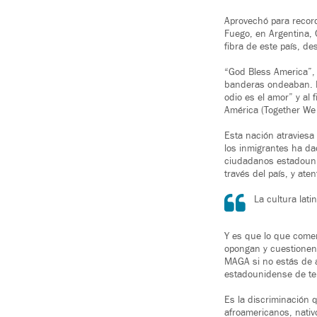
Aprovechó para recor
Fuego, en Argentina, 
fibra de este país, d
“God Bless America”,
banderas ondeaban. En
odio es el amor” y al
América (Together We
Esta nación atraviesa
los inmigrantes ha da
ciudadanos estadounid
través del país, y ate
La cultura lat
Y es que lo que come
opongan y cuestionen 
MAGA si no estás de a
estadounidense de ter
Es la discriminación 
afroamericanos, nati