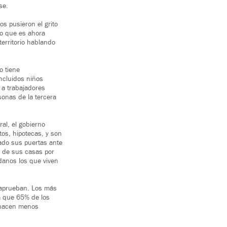
se.
os pusieron el grito
lo que es ahora
territorio hablando
o tiene
incluidos niños
 a trabajadores
sonas de la tercera
ral, el gobierno
os, hipotecas, y son
ado sus puertas ante
r de sus casas por
danos los que viven
esaprueban. Los más
a que 65% de los
s hacen menos