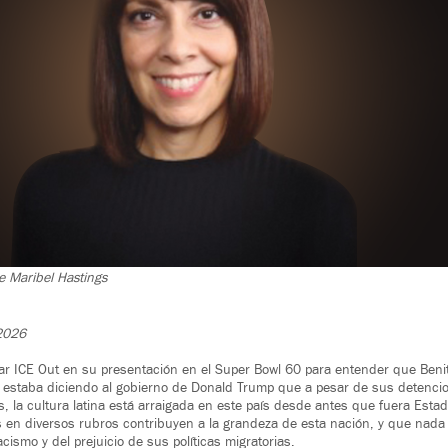
e Maribel Hastings
2026
r ICE Out en su presentación en el Super Bowl 60 para entender que Beni
 estaba diciendo al gobierno de Donald Trump que a pesar de sus detencio
, la cultura latina está arraigada en este país desde antes que fuera Esta
 en diversos rubros contribuyen a la grandeza de esta nación, y que nada
acismo y del prejuicio de sus políticas migratorias.