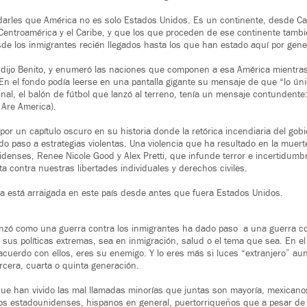
darles que América no es solo Estados Unidos. Es un continente, desde Ca
Centroamérica y el Caribe, y que los que proceden de ese continente tambi
esde los inmigrantes recién llegados hasta los que han estado aquí por gen
 dijo Benito, y enumeró las naciones que componen a esa América mientras
 el fondo podía leerse en una pantalla gigante su mensaje de que “lo úni
 final, el balón de fútbol que lanzó al terreno, tenía un mensaje contundent
 Are America).
 por un capítulo oscuro en su historia donde la retórica incendiaria del go
do paso a estrategias violentas. Una violencia que ha resultado en la muert
enses, Renee Nicole Good y Alex Pretti, que infunde terror e incertidumb
nta contra nuestras libertades individuales y derechos civiles.
ina está arraigada en este país desde antes que fuera Estados Unidos.
nzó como una guerra contra los inmigrantes ha dado paso a una guerra c
sus políticas extremas, sea en inmigración, salud o el tema que sea. En 
cuerdo con ellos, eres su enemigo. Y lo eres más si luces “extranjero” a
cera, cuarta o quinta generación.
que han vivido las mal llamadas minorías que juntas son mayoría, mexican
vos estadounidenses, hispanos en general, puertorriqueños que a pesar de