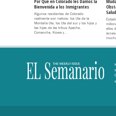
Por Qué en Colorado les Damos la
Muda
Bienvenida a los Inmigrantes
Obst
Salu
Algunos residentes de Colorado
realmente son nativos: los Ute de la
Estad
Montaña Ute, los Ute del sur y los hijos y
millon
las hijas de las tribus Apache,
ellos 
Comanche, Kiowa y…
acces
mucho