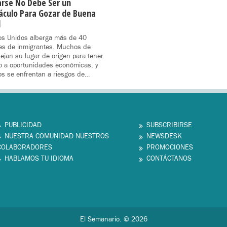
rse No Debe Ser un
áculo Para Gozar de Buena
d
os Unidos alberga más de 40
es de inmigrantes. Muchos de
dejan su lugar de origen para tener
o a oportunidades económicas, y
s se enfrentan a riesgos de…
PUBLICIDAD
SUBSCRIBIRSE
NUESTRA COMUNIDAD NUESTROS
NEWSDESK
COLABORADORES
PROMOCIONES
HABLAMOS TU IDIOMA
CONTÁCTANOS
El Semanario. © 2026