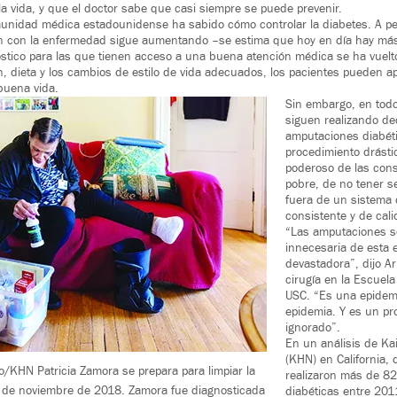
la vida, y que el doctor sabe que casi siempre se puede prevenir.
unidad médica estadounidense ha sabido cómo controlar la diabetes. A pe
n con la enfermedad sigue aumentando –se estima que hoy en día hay más
nóstico para las que tienen acceso a una buena atención médica se ha vue
, dieta y los cambios de estilo de vida adecuados, los pacientes pueden a
buena vida.
Sin embargo, en todo 
siguen realizando de
amputaciones diabét
procedimiento drásti
poderoso de las con
pobre, de no tener s
fuera de un sistema
consistente y de cali
“Las amputaciones 
innecesaria de esta
devastadora”, dijo A
cirugía en la Escuel
USC. “Es una epidem
epidemia. Y es un pr
ignorado”.
En un análisis de Ka
(KHN) en California,
o/KHN Patricia Zamora se prepara para limpiar la
realizaron más de 8
 1 de noviembre de 2018. Zamora fue diagnosticada
diabéticas entre 201