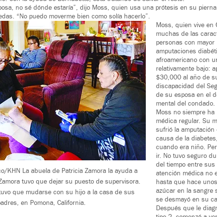
sposa, no sé dónde estaría”, dijo Moss, quien usa una prótesis en su pierna
ruedas. “No puedo moverme bien como solía hacerlo”.
Moss, quien vive en
muchas de las caract
personas con mayor p
amputaciones diabét
afroamericano con un
relativamente bajo:
$30,000 al año de s
discapacidad del Segu
de su esposa en el 
mental del condado.
Moss no siempre ha 
médica regular. Su 
sufrió la amputación
causa de la diabetes,
cuando era niño. Per
ir. No tuvo seguro du
del tiempo entre sus
co/KHN La abuela de Patricia Zamora la ayuda a
atención médica no er
. Zamora tuvo que dejar su puesto de supervisora.
hasta que hace unos
azúcar en la sangre 
tuvo que mudarse con su hijo a la casa de sus
se desmayó en su ca
adres, en Pomona, California.
Después que le diag