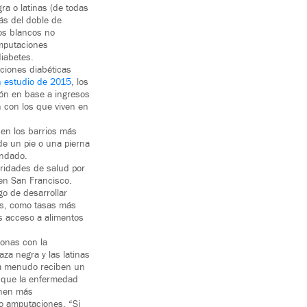
ra o latinas (de todas
ás del doble de
os blancos no
amputaciones
diabetes.
aciones diabéticas
 estudio de 2015
, los
ión en base a ingresos
 con los que viven en
 en los barrios más
de un pie o una pierna
ondado.
ridades de salud por
 en San Francisco.
go de desarrollar
os, como tasas más
s acceso a alimentos
sonas con la
za negra y las latinas
 a menudo reciben un
 que la enfermedad
enen más
o amputaciones. “Si