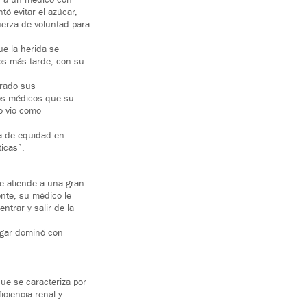
r a un médico con
tó evitar el azúcar,
uerza de voluntad para
ue la herida se
años más tarde, con su
orado sus
los médicos que su
lo vio como
a de equidad en
icas”.
ue atiende a una gran
ente, su médico le
ntrar y salir de la
ugar dominó con
e se caracteriza por
iciencia renal y