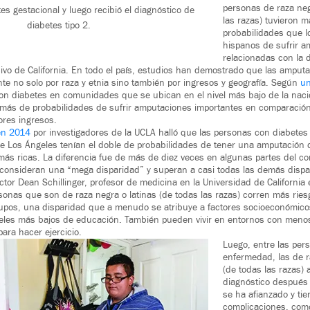
personas de raza neg
es gestacional y luego recibió el diagnóstico de
las razas) tuvieron m
diabetes tipo 2.
probabilidades que l
hispanos de sufrir 
relacionadas con la 
sivo de California. En todo el país, estudios han demostrado que las amput
nte no solo por raza y etnia sino también por ingresos y geografía. Según
un
on diabetes en comunidades que se ubican en el nivel más bajo de la nac
 más de probabilidades de sufrir amputaciones importantes en comparación
res ingresos.
 en 2014
por investigadores de la UCLA halló que las personas con diabetes
 Los Ángeles tenían el doble de probabilidades de tener una amputación 
más ricas. La diferencia fue de más de diez veces en algunas partes del c
consideran una “mega disparidad” y superan a casi todas las demás dispa
doctor Dean Schillinger, profesor de medicina en la Universidad de California
sonas que son de raza negra o latinas (de todas las razas) corren más ries
rupos, una disparidad que a menudo se atribuye a factores socioeconómic
iveles más bajos de educación. También pueden vivir en entornos con meno
ara hacer ejercicio.
Luego, entre las per
enfermedad, las de ra
(de todas las razas)
diagnóstico después
se ha afianzado y ti
complicaciones, com