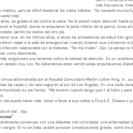
tipo 2, comenzó a ve
más frecuencia. Inten
médico, pero es difícil desterrar los malos hábitos. “Se necesita mucha f
 cuesta más”.
años, se golpeó el pie contra la cama. No le prestó mayor atención hasta q
 envió al hospital, donde le amputaron la parte inferior de la pierna. Unos 
olada, perdió los dedos del otro pie.
taron que, en los últimos años, a veces los proveedores de salud han ign
rdaron viajes a la sala de emergencias cuando tuvieron que convencer a 
 infección relacionada con la diabetes. “No me creían”, dijo. La pareja no 
bien como desinterés.
 más vergonzosa que tenemos sobre la calidad de atención. Es un problem
n estado muy rico. No deberíamos estar viendo estas amputaciones diabét
clínica administrada por el Hospital Comunitario Martin Luther King, Jr., q
odas las razas) y de raza negra en el sur de Los Ángeles. En una visita reci
nmovilizado su pie herido. “Me levanto cuando tengo que ir al baño y para e
ss.
 día pueda hacer más: volver a llevar a sus nietos a Chuck E. Cheese o j
do el día”, dijo.
onzosa”
eralmente comienzan con una diabetes mal controlada, una enfermedad qu
n sangre. Si no se trata, puede provocar complicaciones graves, como insuf