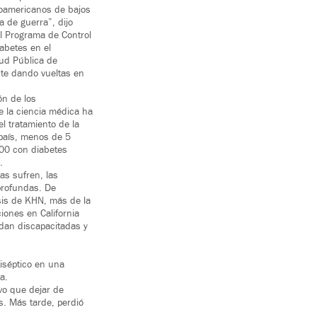
roamericanos de bajos
a de guerra”, dijo
del Programa de Control
abetes en el
ud Pública de
nte dando vueltas en
ón de los
e la ciencia médica ha
 tratamiento de la
 país, menos de 5
000 con diabetes
.
las sufren, las
rofundas. De
sis de KHN, más de la
iones en California
dan discapacitadas y
tiséptico en una
a.
vo que dejar de
s. Más tarde, perdió