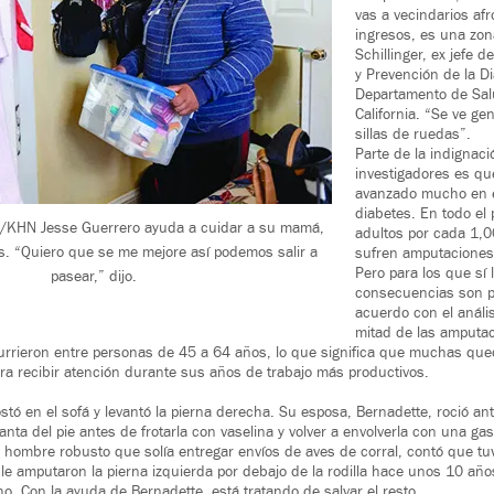
vas a vecindarios af
ingresos, es una zon
Schillinger, ex jefe 
y Prevención de la Di
Departamento de Sal
California. “Se ve ge
sillas de ruedas”.
Parte de la indignaci
investigadores es qu
avanzado mucho en el
diabetes. En todo el
o/KHN Jesse Guerrero ayuda a cuidar a su mamá,
adultos por cada 1,
s. “Quiero que se me mejore así podemos salir a
sufren amputaciones
Pero para los que sí 
pasear,” dijo.
consecuencias son p
acuerdo con el análi
mitad de las amputac
urrieron entre personas de 45 a 64 años, lo que significa que muchas que
a recibir atención durante sus años de trabajo más productivos.
tó en el sofá y levantó la pierna derecha. Su esposa, Bernadette, roció an
lanta del pie antes de frotarla con vaselina y volver a envolverla con una gas
hombre robusto que solía entregar envíos de aves de corral, contó que tu
le amputaron la pierna izquierda por debajo de la rodilla hace unos 10 año
o. Con la ayuda de Bernadette, está tratando de salvar el resto.