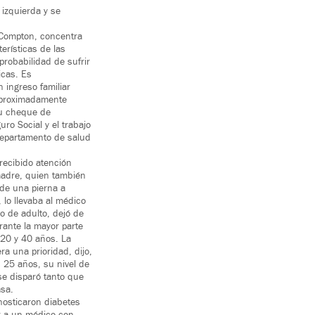
 izquierda y se
 Compton, concentra
erísticas de las
robabilidad de sufrir
icas. Es
 ingreso familiar
 aproximadamente
u cheque de
ro Social y el trabajo
departamento de salud
recibido atención
madre, quien también
 de una pierna a
 lo llevaba al médico
o de adulto, dejó de
rante la mayor parte
 20 y 40 años. La
a una prioridad, dijo,
 25 años, su nivel de
se disparó tanto que
sa.
nosticaron diabetes