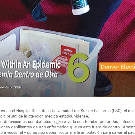
es en el Hospital Keck de la Universidad del Sur de California (USC), el do
ticia brutal de la atención médica estadounidense.
de pacientes con diabetes llegan a verlo con heridas profundas, infeccio
ciones debilitantes de una enfermedad que ya está fuera de control. Armstr
o a veces, él y su equipo deben recurrir a la amputación para salvar al pa