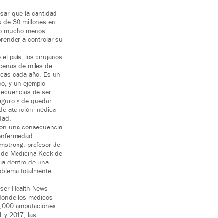
sar que la cantidad
 de 30 millones en
lto mucho menos
prender a controlar su
el país, los cirujanos
cenas de miles de
icas cada año. Es un
co, y un ejemplo
secuencias de ser
eguro y de quedar
 de atención médica
dad.
son una consecuencia
 enfermedad
rmstrong, profesor de
a de Medicina Keck de
ia dentro de una
oblema totalmente
iser Health News
 donde los médicos
2,000 amputaciones
1 y 2017, las